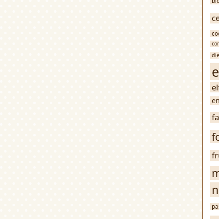
bl
c
co
co
di
e
e
en
f
f
f
m
n
pa