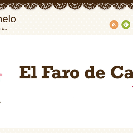
melo
ía...
RSS
Fee
dly