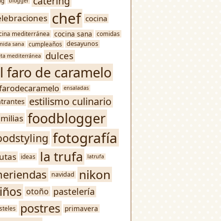
catering
og
blogger
chef
elebraciones
cocina
cocina sana
cina mediterránea
comidas
desayunos
mida sana
cumpleaños
dulces
eta mediterránea
l faro de caramelo
lfarodecaramelo
ensaladas
estilismo culinario
trantes
foodblogger
amilias
fotografía
oodstyling
la trufa
rutas
ideas
latrufa
nikon
eriendas
navidad
iños
pastelería
otoño
postres
primavera
steles