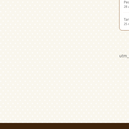
Ped
28 
Tar
25 
utm_