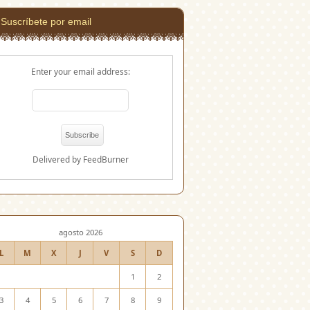
Suscríbete por email
Enter your email address:
Delivered by
FeedBurner
agosto 2026
L
M
X
J
V
S
D
1
2
3
4
5
6
7
8
9