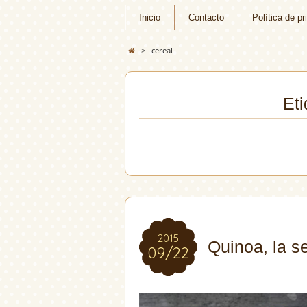
Inicio
Contacto
Política de pr
>
cereal
Eti
2015
2015
Quinoa, la se
09/22
09/22