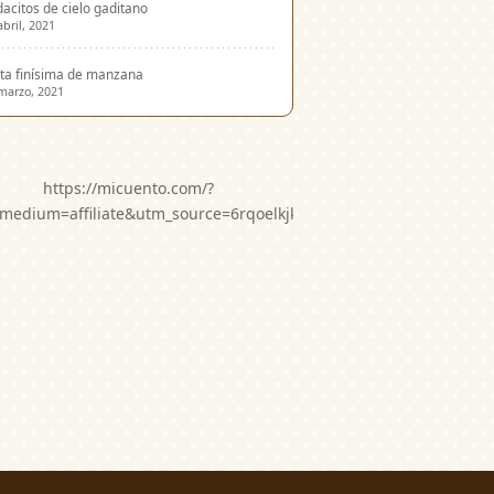
acitos de cielo gaditano
abril, 2021
ta finísima de manzana
marzo, 2021
https://micuento.com/?
medium=affiliate&utm_source=6rqoelkjkwg