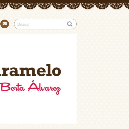
Con
tact
o