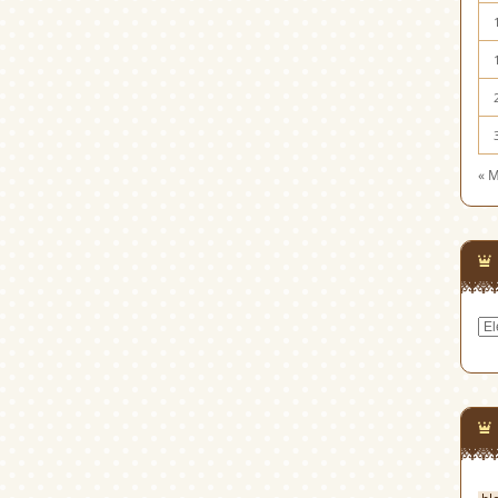
« 
Cat