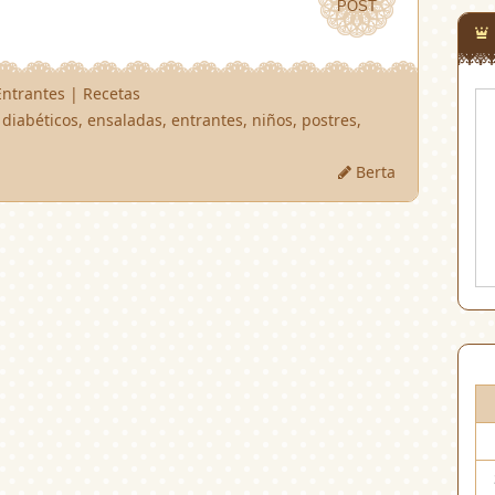
POST
POST
Entrantes
|
Recetas
,
diabéticos
,
ensaladas
,
entrantes
,
niños
,
postres
,
Berta