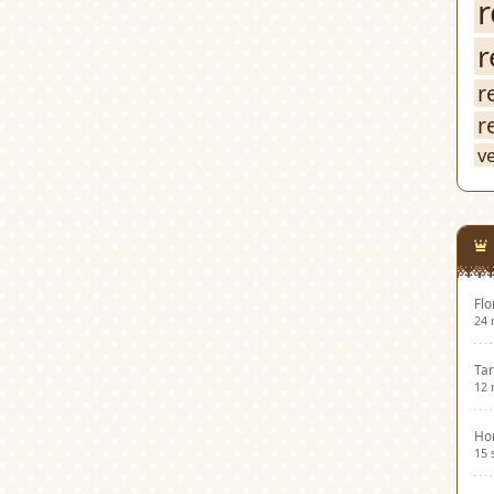
r
r
r
r
v
Flo
24 
Tar
12 
Hor
15 