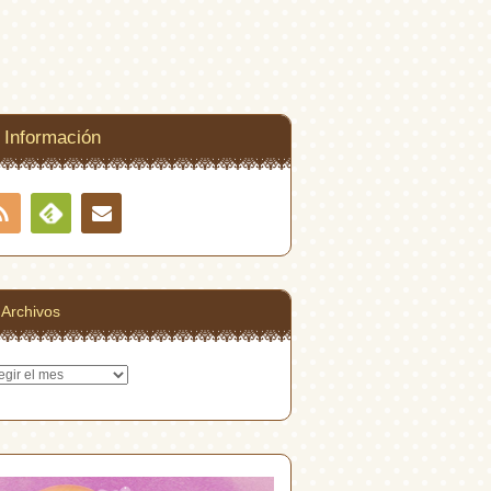
Información
RSS
Contacto
Feedly
Archivos
hivos