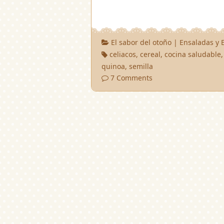
El sabor del otoño
|
Ensaladas y 
celiacos
,
cereal
,
cocina saludable
quinoa
,
semilla
7 Comments