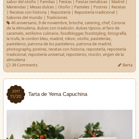
sabor del otoño
|
Familias
|
Fiestas
|
Fiestas temáticas
|
Madrid
|
Meriendas
|
Mesas dulces
|
Otoño
|
Pasteles
|
Postres
|
Recetas
|
Recetas con historia
|
Repostería
|
Repostería tradicional
|
Sabores del mundo
|
Tradiciones
40 aniversario
,
9 de noviembre
,
brioche
,
catering
,
chef
,
Corona
de la Almudena
,
dulces con tradición
,
dulces típicos
,
el faro de
caramelo
,
estilismo culinario
,
foodblogger
,
foodstyling
,
fotografía
,
la trufa
,
le cordon bleu
,
madrid
,
nikon
,
otoño
,
pastelerías
,
pasteleros
,
patrona de los pasteleros
,
patrona de madrid
,
photography
,
postres
,
recetas con historia
,
repostería
,
repostería
tradicional
,
repostería universal
,
reposteros
,
roscón
,
virgen de la
almudena
39 Comments
Berta
2017
2017
Tarta de Yema Capuchina
11/20
11/20