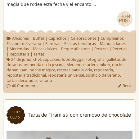
magia que rodea esta fecha y el encanto …
LEER
LEER
POST
POST
Aficiones
|
Buffet
|
Caprichos
|
Celebraciones
|
Cumpleaños
|
El sabor del verano
|
Familias
|
Fiestas temáticas
|
Manualidades
|
Meriendas
|
Mesas dulces
|
Peque aficiones
|
Postres
|
Recetas
|
Repostería
|
Tartas
24 de junio
,
chef
,
cupcakes
,
foodblogger
,
fotografía
,
galletas de
doradas
,
merienda en la piscina
,
Merienda surfera
,
nikon
,
noche
de san juan
,
noche mágica
,
recetas para la vida
,
repostería
,
repostería tradicional
,
repostería universal
,
solsticio de verano
,
tartas decoradas
,
verano
40 Comments
Berta
2017
2017
Tarta de Tiramisú con cremoso de chocolate
05/31
05/31