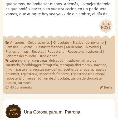
que somos, no podía ser menos. Además, lo mejor de todo
es que podéis hacerlo en vuestra cocina en un periquete…
Vamos, que aunque hoy sea ya 22 de diciembre, el día de …
LEER
LEER
POST
POST
Aficiones
|
Celebraciones
|
Chocolate
|
El sabor del invierno
|
Familias
|
Fiestas
|
Fiestas temáticas
|
Meriendas
|
Navidad
|
Planes familias
|
Recetas
|
Repostería
|
Repostería tradicional
|
Sabores del mundo
|
Tradiciones
catering
,
chef
,
christmas
,
dulces con tradición
,
el faro de
caramelo
,
foodblogger
,
fotografía
,
mazapán thermomix
,
navidad
,
nikon
,
pastelería
,
recetas navideñas
,
recetas para regalar
,
regalos
gourmet
,
repostería
,
Repostería francesa
,
repostería tradicional
,
repostería universal
,
turrón de chocolate
,
turrón de chocolate
blanco
,
turrones
40 Comments
Berta
2018
2018
Una Corona para mi Patrona
11/09
11/09