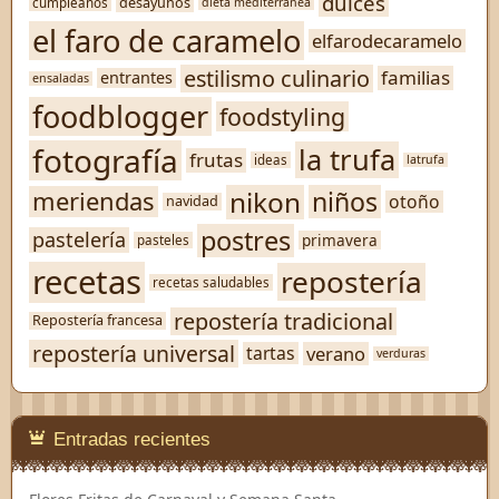
dulces
desayunos
cumpleaños
dieta mediterránea
el faro de caramelo
elfarodecaramelo
estilismo culinario
familias
entrantes
ensaladas
foodblogger
foodstyling
fotografía
la trufa
frutas
ideas
latrufa
nikon
niños
meriendas
otoño
navidad
postres
pastelería
primavera
pasteles
recetas
repostería
recetas saludables
repostería tradicional
Repostería francesa
repostería universal
verano
tartas
verduras
Entradas recientes