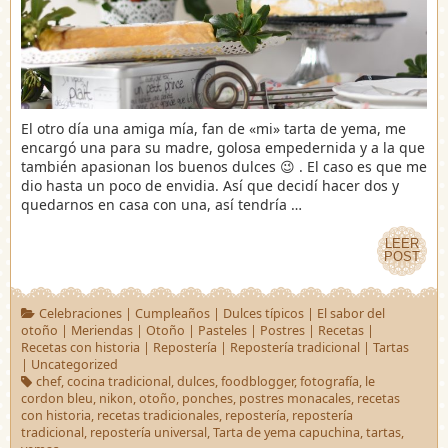
El otro día una amiga mía, fan de «mi» tarta de yema, me
encargó una para su madre, golosa empedernida y a la que
también apasionan los buenos dulces 😉 . El caso es que me
dio hasta un poco de envidia. Así que decidí hacer dos y
quedarnos en casa con una, así tendría …
LEER
LEER
POST
POST
Celebraciones
|
Cumpleaños
|
Dulces típicos
|
El sabor del
otoño
|
Meriendas
|
Otoño
|
Pasteles
|
Postres
|
Recetas
|
Recetas con historia
|
Repostería
|
Repostería tradicional
|
Tartas
|
Uncategorized
chef
,
cocina tradicional
,
dulces
,
foodblogger
,
fotografía
,
le
cordon bleu
,
nikon
,
otoño
,
ponches
,
postres monacales
,
recetas
con historia
,
recetas tradicionales
,
repostería
,
repostería
tradicional
,
repostería universal
,
Tarta de yema capuchina
,
tartas
,