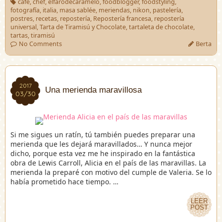
café
,
chef
,
elfarodecaramelo
,
foodblogger
,
foodstyling
,
fotografía
,
italia
,
masa sablée
,
meriendas
,
nikon
,
pastelería
,
postres
,
recetas
,
repostería
,
Repostería francesa
,
repostería
universal
,
Tarta de Tiramisú y Chocolate
,
tartaleta de chocolate
,
tartas
,
tiramisú
No Comments
Berta
2017
2017
Una merienda maravillosa
03/30
03/30
Si me sigues un ratín, tú también puedes preparar una
merienda que les dejará maravillados… Y nunca mejor
dicho, porque esta vez me he inspirado en la fantástica
obra de Lewis Carroll, Alicia en el país de las maravillas. La
merienda la preparé con motivo del cumple de Valeria. Se lo
había prometido hace tiempo. …
LEER
LEER
POST
POST