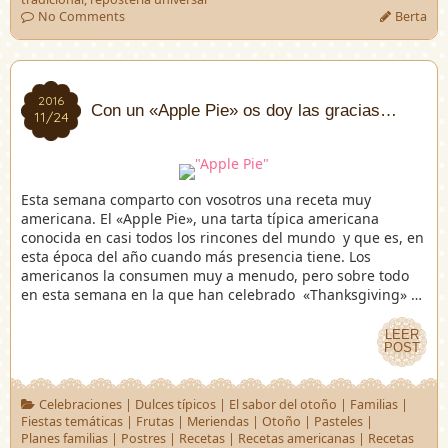
No Comments
Berta
2016
2016
Con un «Apple Pie» os doy las gracias…
11/24
11/24
Esta semana comparto con vosotros una receta muy
americana. El «Apple Pie», una tarta típica americana
conocida en casi todos los rincones del mundo y que es, en
esta época del año cuando más presencia tiene. Los
americanos la consumen muy a menudo, pero sobre todo
en esta semana en la que han celebrado «Thanksgiving» …
LEER
LEER
POST
POST
Celebraciones
|
Dulces típicos
|
El sabor del otoño
|
Familias
|
Fiestas temáticas
|
Frutas
|
Meriendas
|
Otoño
|
Pasteles
|
Planes familias
|
Postres
|
Recetas
|
Recetas americanas
|
Recetas