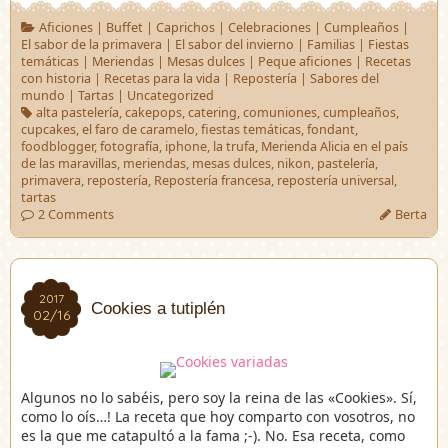
Aficiones
|
Buffet
|
Caprichos
|
Celebraciones
|
Cumpleaños
|
El sabor de la primavera
|
El sabor del invierno
|
Familias
|
Fiestas
temáticas
|
Meriendas
|
Mesas dulces
|
Peque aficiones
|
Recetas
con historia
|
Recetas para la vida
|
Repostería
|
Sabores del
mundo
|
Tartas
|
Uncategorized
alta pastelería
,
cakepops
,
catering
,
comuniones
,
cumpleaños
,
cupcakes
,
el faro de caramelo
,
fiestas temáticas
,
fondant
,
foodblogger
,
fotografía
,
iphone
,
la trufa
,
Merienda Alicia en el país
de las maravillas
,
meriendas
,
mesas dulces
,
nikon
,
pastelería
,
primavera
,
repostería
,
Repostería francesa
,
repostería universal
,
tartas
2 Comments
Berta
2017
2017
Cookies a tutiplén
02/16
02/16
Algunos no lo sabéis, pero soy la reina de las «Cookies». Sí,
como lo oís…! La receta que hoy comparto con vosotros, no
es la que me catapultó a la fama ;-). No. Esa receta, como