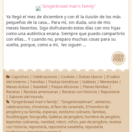
Ya llegó el mes de diciembre y con él la ilusión de los más
pequeños de la casa… Para mí, sin duda, uno de mis
meses favoritos. Sigo disfrutando estos días con mis hijas
como una auténtica enana. Siempre que puedo compartirlo
con ellas… Y cuando no, preparo muchas cosas para su
vuelta, porque, como a mí, les siguen …
LEER
LEER
POST
POST
Caprichos
|
Celebraciones
|
Cookies
|
Dulces típicos
|
El sabor
del invierno
|
Familias
|
Fiestas temáticas
|
Galletas
|
Meriendas
|
Mesas dulces
|
Navidad
|
Peque aficiones
|
Planes familias
|
Recetas
|
Recetas americanas
|
Recetas con historia
|
Repostería
|
Sabores del mundo
"Gingerbread man's family"
,
"Gingerbreadman"
,
adviento
,
celebraciones
,
christmas
,
el faro de caramelo
,
El hombre de
jengibre y su familia
,
especias
,
estilismo culinario
,
familias
,
foodblogger
,
fotografía
,
Galletas de Jengibre
,
hombre de jengibre
,
leyendas culinarias
,
navidad
,
nikon
,
niños
,
pan de jengibre
,
recetas
con historia
,
repostería
,
repostería navideña
,
repostería
tradicional
,
repostería universal