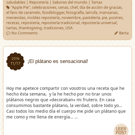
saludables
|
Repostería
|
Sabores del mundo
|
Tartas
"Apple Pie"
,
celebraciones
,
cenas
,
chef
,
día de acción de gracias
,
el faro de caramelo
,
foodblogger
,
fotografía
,
latrufa
,
manzanas
,
meriendas
,
moldes repostería
,
noviembre
,
pastelería
,
pie
,
postres
,
recetas
,
repostería
,
repostería tradicional
,
repostería universal
,
tartas
,
thanksgiving
,
tradiciones
,
USA
No Comments
Berta
2016
2016
¡El plátano es sensacional!
11/17
11/17
Hoy me apetece compartir con vosotros una receta que he
hecho ésta semana, y la he hecho por no tirar unos
plátanos negros que «decoraban» mi frutero. En casa
consumimos bastante plátano, la verdad, sobre todo yo…
Casi todos los medio día el cuerpo me pide un plátano que
me como y me llena de energía… …
LEER
LEER
POST
POST