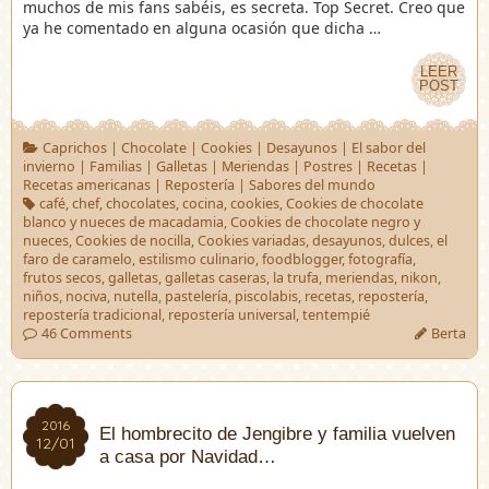
muchos de mis fans sabéis, es secreta. Top Secret. Creo que
ya he comentado en alguna ocasión que dicha …
LEER
LEER
POST
POST
Caprichos
|
Chocolate
|
Cookies
|
Desayunos
|
El sabor del
invierno
|
Familias
|
Galletas
|
Meriendas
|
Postres
|
Recetas
|
Recetas americanas
|
Repostería
|
Sabores del mundo
café
,
chef
,
chocolates
,
cocina
,
cookies
,
Cookies de chocolate
blanco y nueces de macadamia
,
Cookies de chocolate negro y
nueces
,
Cookies de nocilla
,
Cookies variadas
,
desayunos
,
dulces
,
el
faro de caramelo
,
estilismo culinario
,
foodblogger
,
fotografía
,
frutos secos
,
galletas
,
galletas caseras
,
la trufa
,
meriendas
,
nikon
,
niños
,
nociva
,
nutella
,
pastelería
,
piscolabis
,
recetas
,
repostería
,
repostería tradicional
,
repostería universal
,
tentempié
46 Comments
Berta
2016
2016
El hombrecito de Jengibre y familia vuelven
12/01
12/01
a casa por Navidad…