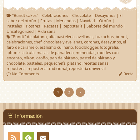
"Bundt cakes"
|
Celebraciones
|
Chocolate
|
Desayunos
|
El
sabor del otoño
|
Frutas
|
Meriendas
|
Navidad
|
Otoño
|
Pasteles
|
Postres
|
Recetas
|
Repostería
|
Sabores del mundo
|
Uncategorized
|
Vida sana
"Bundt" de plátano
,
alta pastelería
,
avellanas
,
bizcochos
,
bundt
,
celebraciones
,
chef
,
chocolate y avellanas
,
coronas
,
desayunos
,
el
faro de caramelo
,
estilismo culinario
,
foodblogger
,
fotografía
,
iphone
,
la trufa
,
masas de panadería
,
meriendas
,
moldes con
encanto
,
nikon
,
otoño
,
pan de plátano
,
pastel de plátano y
chocolate
,
pasteles
,
pequechefs
,
plátano
,
recetas sanas
,
repostería
,
repostería tradicional
,
repostería universal
No Comments
Berta
1
2
›
Información
RSS
Contacto