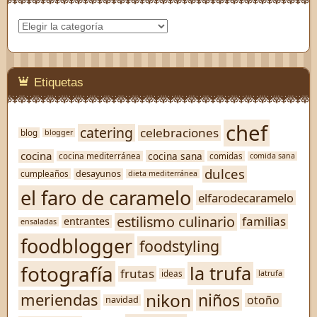
Categorías
Etiquetas
chef
catering
celebraciones
blog
blogger
cocina
cocina sana
cocina mediterránea
comidas
comida sana
dulces
desayunos
cumpleaños
dieta mediterránea
el faro de caramelo
elfarodecaramelo
estilismo culinario
familias
entrantes
ensaladas
foodblogger
foodstyling
fotografía
la trufa
frutas
ideas
latrufa
nikon
niños
meriendas
otoño
navidad