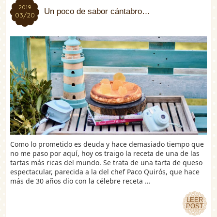
2019
2019
Un poco de sabor cántabro…
03/20
03/20
Como lo prometido es deuda y hace demasiado tiempo que
no me paso por aquí, hoy os traigo la receta de una de las
tartas más ricas del mundo. Se trata de una tarta de queso
espectacular, parecida a la del chef Paco Quirós, que hace
más de 30 años dio con la célebre receta …
LEER
LEER
POST
POST