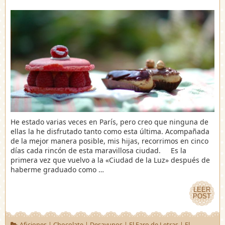
He estado varias veces en París, pero creo que ninguna de
ellas la he disfrutado tanto como esta última. Acompañada
de la mejor manera posible, mis hijas, recorrimos en cinco
días cada rincón de esta maravillosa ciudad. Es la
primera vez que vuelvo a la «Ciudad de la Luz» después de
haberme graduado como …
LEER
LEER
POST
POST
Aficiones
|
Chocolate
|
Desayunos
|
El Faro de Letras
|
El