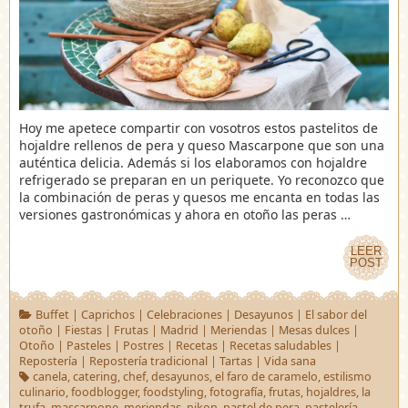
Hoy me apetece compartir con vosotros estos pastelitos de
hojaldre rellenos de pera y queso Mascarpone que son una
auténtica delicia. Además si los elaboramos con hojaldre
refrigerado se preparan en un periquete. Yo reconozco que
la combinación de peras y quesos me encanta en todas las
versiones gastronómicas y ahora en otoño las peras …
LEER
LEER
POST
POST
Buffet
|
Caprichos
|
Celebraciones
|
Desayunos
|
El sabor del
otoño
|
Fiestas
|
Frutas
|
Madrid
|
Meriendas
|
Mesas dulces
|
Otoño
|
Pasteles
|
Postres
|
Recetas
|
Recetas saludables
|
Repostería
|
Repostería tradicional
|
Tartas
|
Vida sana
canela
,
catering
,
chef
,
desayunos
,
el faro de caramelo
,
estilismo
culinario
,
foodblogger
,
foodstyling
,
fotografía
,
frutas
,
hojaldres
,
la
trufa
,
mascarpone
,
meriendas
,
nikon
,
pastel de pera
,
pastelería
,