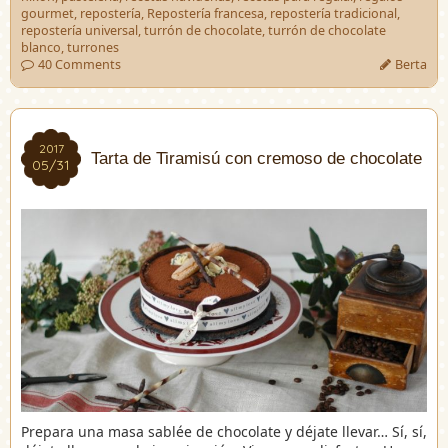
gourmet
,
repostería
,
Repostería francesa
,
repostería tradicional
,
repostería universal
,
turrón de chocolate
,
turrón de chocolate
blanco
,
turrones
40 Comments
Berta
2017
2017
Tarta de Tiramisú con cremoso de chocolate
05/31
05/31
Prepara una masa sablée de chocolate y déjate llevar… Sí, sí,