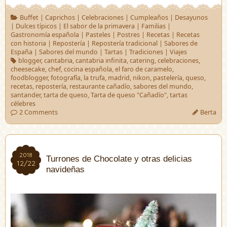
Buffet
|
Caprichos
|
Celebraciones
|
Cumpleaños
|
Desayunos
|
Dulces típicos
|
El sabor de la primavera
|
Familias
|
Gastronomía española
|
Pasteles
|
Postres
|
Recetas
|
Recetas
con historia
|
Repostería
|
Repostería tradicional
|
Sabores de
España
|
Sabores del mundo
|
Tartas
|
Tradiciones
|
Viajes
blogger
,
cantabria
,
cantabria infinita
,
catering
,
celebraciones
,
cheesecake
,
chef
,
cocina española
,
el faro de caramelo
,
foodblogger
,
fotografía
,
la trufa
,
madrid
,
nikon
,
pastelería
,
queso
,
recetas
,
repostería
,
restaurante cañadío
,
sabores del mundo
,
santander
,
tarta de queso
,
Tarta de queso "Cañadío"
,
tartas
célebres
2 Comments
Berta
2018
2018
Turrones de Chocolate y otras delicias
12/22
12/22
navideñas