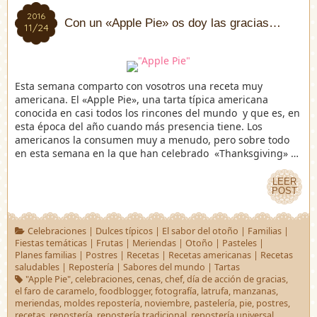
2016
2016
Con un «Apple Pie» os doy las gracias…
11/24
11/24
Esta semana comparto con vosotros una receta muy
americana. El «Apple Pie», una tarta típica americana
conocida en casi todos los rincones del mundo y que es, en
esta época del año cuando más presencia tiene. Los
americanos la consumen muy a menudo, pero sobre todo
en esta semana en la que han celebrado «Thanksgiving» …
LEER
LEER
POST
POST
Celebraciones
|
Dulces típicos
|
El sabor del otoño
|
Familias
|
Fiestas temáticas
|
Frutas
|
Meriendas
|
Otoño
|
Pasteles
|
Planes familias
|
Postres
|
Recetas
|
Recetas americanas
|
Recetas
saludables
|
Repostería
|
Sabores del mundo
|
Tartas
"Apple Pie"
,
celebraciones
,
cenas
,
chef
,
día de acción de gracias
,
el faro de caramelo
,
foodblogger
,
fotografía
,
latrufa
,
manzanas
,
meriendas
,
moldes repostería
,
noviembre
,
pastelería
,
pie
,
postres
,
recetas
,
repostería
,
repostería tradicional
,
repostería universal
,