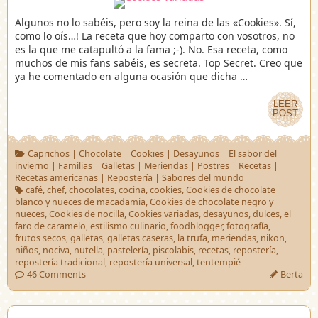
Algunos no lo sabéis, pero soy la reina de las «Cookies». Sí,
como lo oís…! La receta que hoy comparto con vosotros, no
es la que me catapultó a la fama ;-). No. Esa receta, como
muchos de mis fans sabéis, es secreta. Top Secret. Creo que
ya he comentado en alguna ocasión que dicha …
LEER
LEER
POST
POST
Caprichos
|
Chocolate
|
Cookies
|
Desayunos
|
El sabor del
invierno
|
Familias
|
Galletas
|
Meriendas
|
Postres
|
Recetas
|
Recetas americanas
|
Repostería
|
Sabores del mundo
café
,
chef
,
chocolates
,
cocina
,
cookies
,
Cookies de chocolate
blanco y nueces de macadamia
,
Cookies de chocolate negro y
nueces
,
Cookies de nocilla
,
Cookies variadas
,
desayunos
,
dulces
,
el
faro de caramelo
,
estilismo culinario
,
foodblogger
,
fotografía
,
frutos secos
,
galletas
,
galletas caseras
,
la trufa
,
meriendas
,
nikon
,
niños
,
nociva
,
nutella
,
pastelería
,
piscolabis
,
recetas
,
repostería
,
repostería tradicional
,
repostería universal
,
tentempié
46 Comments
Berta