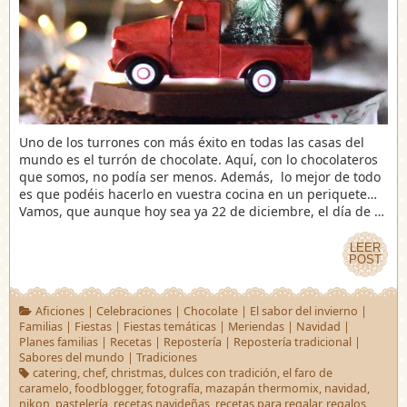
Uno de los turrones con más éxito en todas las casas del
mundo es el turrón de chocolate. Aquí, con lo chocolateros
que somos, no podía ser menos. Además, lo mejor de todo
es que podéis hacerlo en vuestra cocina en un periquete…
Vamos, que aunque hoy sea ya 22 de diciembre, el día de …
LEER
LEER
POST
POST
Aficiones
|
Celebraciones
|
Chocolate
|
El sabor del invierno
|
Familias
|
Fiestas
|
Fiestas temáticas
|
Meriendas
|
Navidad
|
Planes familias
|
Recetas
|
Repostería
|
Repostería tradicional
|
Sabores del mundo
|
Tradiciones
catering
,
chef
,
christmas
,
dulces con tradición
,
el faro de
caramelo
,
foodblogger
,
fotografía
,
mazapán thermomix
,
navidad
,
nikon
,
pastelería
,
recetas navideñas
,
recetas para regalar
,
regalos