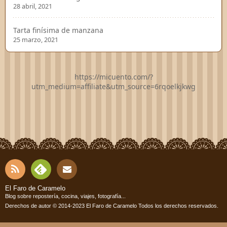
28 abril, 2021
Tarta finísima de manzana
25 marzo, 2021
https://micuento.com/?
utm_medium=affiliate&utm_source=6rqoelkjkwg
RSS
Fee
Cont
El Faro de Caramelo
Blog sobre repostería, cocina, viajes, fotografía...
dly
Derechos de autor © 2014-2023
El Faro de Caramelo
Todos los derechos reservados.
acto