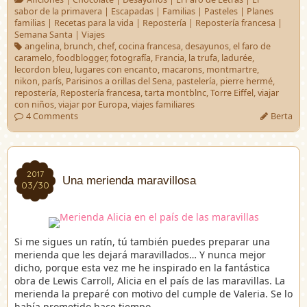
sabor de la primavera
|
Escapadas
|
Familias
|
Pasteles
|
Planes
familias
|
Recetas para la vida
|
Repostería
|
Repostería francesa
|
Semana Santa
|
Viajes
angelina
,
brunch
,
chef
,
cocina francesa
,
desayunos
,
el faro de
caramelo
,
foodblogger
,
fotografía
,
Francia
,
la trufa
,
ladurée
,
lecordon bleu
,
lugares con encanto
,
macarons
,
montmartre
,
nikon
,
parís
,
Parisinos a orillas del Sena
,
pastelería
,
pierre hermé
,
repostería
,
Repostería francesa
,
tarta montblnc
,
Torre Eiffel
,
viajar
con niños
,
viajar por Europa
,
viajes familiares
4 Comments
Berta
2017
2017
Una merienda maravillosa
03/30
03/30
Si me sigues un ratín, tú también puedes preparar una
merienda que les dejará maravillados… Y nunca mejor
dicho, porque esta vez me he inspirado en la fantástica
obra de Lewis Carroll, Alicia en el país de las maravillas. La
merienda la preparé con motivo del cumple de Valeria. Se lo
había prometido hace tiempo. …