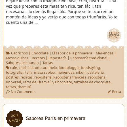
déjate llevar con la imaginación. Vive, crea, disfruta… Una
vez que prepares esta masa tan rica, tan fácil, tan
necesaria… lo demás llega sólo. Porque se te ocurren un
montón de ideas y ya verás que con todas triunfarás. Yo te
cuento una de …
LEER
LEER
POST
POST
Caprichos
|
Chocolate
|
El sabor de la primavera
|
Meriendas
|
Mesas dulces
|
Recetas
|
Repostería
|
Repostería tradicional
|
Sabores del mundo
|
Tartas
café
,
chef
,
elfarodecaramelo
,
foodblogger
,
foodstyling
,
fotografía
,
italia
,
masa sablée
,
meriendas
,
nikon
,
pastelería
,
postres
,
recetas
,
repostería
,
Repostería francesa
,
repostería
universal
,
Tarta de Tiramisú y Chocolate
,
tartaleta de chocolate
,
tartas
,
tiramisú
No Comments
Berta
2017
2017
Saborea París en primavera
04/27
04/27