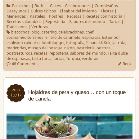
Bizcochos
|
Buffet
|
Cakes
|
Celebraciones
|
Cumpleaños
|
Desayunos
|
Dulces típicos
|
El sabor del invierno
|
Fiestas
|
Meriendas
|
Pasteles
|
Postres
|
Recetas
|
Recetas con historia
|
Recetas saludables
|
Repostería
|
Sabores del mundo
|
Tartas
|
Tradiciones
|
Verduras
bizcochos
,
blog
,
catering
,
celebraciones
,
chef
,
cocinamediterránea
,
el faro de caramelo
,
espinacas
,
Estambul
,
estilismo culinario
,
foodblogger
,
fotografía
,
Ispanakli Kek
,
la trufa
,
meriendas
,
musgo del bosque
,
nikon
,
pastelería
,
postres
,
postresturcos
,
recetas
,
repostería
,
sabores del mundo
,
Tarta dulce
de espinacas
,
tarta turca
,
tartas
,
Turquía
,
verduras
48 Comments
Berta
2019
2019
Hojaldres de pera y queso… con un toque
10/17
10/17
de canela