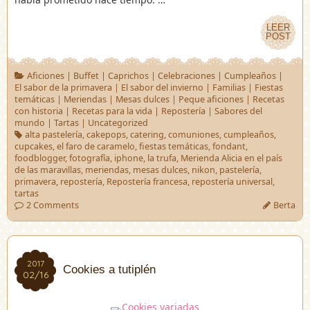
LEER
LEER
POST
POST
Aficiones
|
Buffet
|
Caprichos
|
Celebraciones
|
Cumpleaños
|
El sabor de la primavera
|
El sabor del invierno
|
Familias
|
Fiestas
temáticas
|
Meriendas
|
Mesas dulces
|
Peque aficiones
|
Recetas
con historia
|
Recetas para la vida
|
Repostería
|
Sabores del
mundo
|
Tartas
|
Uncategorized
alta pastelería
,
cakepops
,
catering
,
comuniones
,
cumpleaños
,
cupcakes
,
el faro de caramelo
,
fiestas temáticas
,
fondant
,
foodblogger
,
fotografía
,
iphone
,
la trufa
,
Merienda Alicia en el país
de las maravillas
,
meriendas
,
mesas dulces
,
nikon
,
pastelería
,
primavera
,
repostería
,
Repostería francesa
,
repostería universal
,
tartas
2 Comments
Berta
2017
2017
Cookies a tutiplén
02/16
02/16