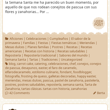
la Semana Santa me ha parecido un buen momento, por
aquello de que nos rodean conejitos de pascua con sus
flores y zanahorias… Por …
LEER
LEER
POST
POST
Aficiones
|
Celebraciones
|
Cumpleaños
|
El sabor de la
primavera
|
Familias
|
Fiestas
|
Fiestas temáticas
|
Meriendas
|
Mesas dulces
|
Planes familias
|
Postres
|
Recetas
|
Recetas
americanas
|
Recetas con historia
|
Recetas saludables
|
Repostería
|
Repostería tradicional
|
Sabores del mundo
|
Semana Santa
|
Tartas
|
Tradiciones
|
Uncategorized
blog
,
carrot cake
,
catering
,
celebraciones
,
chef
,
conejos
,
conejos
de pascua
,
desayunos
,
easter
,
el faro de caramelo
,
elfarodecaramelo
,
estilismo culinario
,
fondant
,
foodblogger
,
fotografía
,
frosting de queso
,
galletas decoradas
,
happy easter
,
meriendas
,
mesas dulces
,
pascua
,
pastel de zanahoria
,
pastelería
,
postres
,
postres saludables
,
repostería
,
semana santa
,
Tarta de
Zanahoria
,
tartas clásicas. tartas con historia
,
zanahorias
42 Comments
Berta