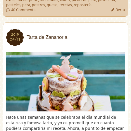
pasteles
,
pera
,
postres
,
queso
,
recetas
,
repostería
40 Comments
Berta
2019
2019
Tarta de Zanahoria
04/11
04/11
Hace unas semanas que se celebraba el día mundial de
esta rica y famosa tarta, y yo os prometí que en cuanto
pudiera compartiría mi receta. Ahora, a puntito de empezar