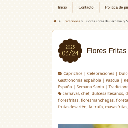
Inicio
Contacto
Política de pr
>
Tradiciones
>
Flores Fritas de Carnaval y
2023
Flores Frita
03/24
Caprichos
|
Celebraciones
|
Dulc
Gastronomía española
|
Pascua
|
Re
España
|
Semana Santa
|
Tradicion
carnaval
,
chef
,
dulcesartesanos
,
d
floresfritas
,
floresmanchegas
,
floret
frutasdesartén
,
la trufa
,
masasfritas