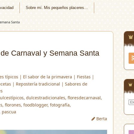
ivacidad
Sobre mí. Mis pequeños placeres…
 Semana Santa
s de Carnaval y Semana Santa
es típicos
|
El sabor de la primavera
|
Fiestas
|
cetas
|
Repostería tradicional
|
Sabores de
es
ulcestípicos
,
dulcestradicionales
,
floresdecarnaval
,
Arc
as
,
florones
,
foodblogger
,
fotografía
,
,
pascua
Berta