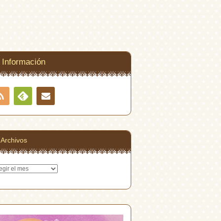
Información
RSS
Contacto
Feedly
Archivos
hivos