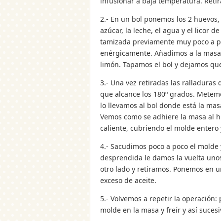
infusionar a baja temperatura. Reti
2.- En un bol ponemos los 2 huevos,
azúcar, la leche, el agua y el licor 
tamizada previamente muy poco a po
enérgicamente. Añadimos a la masa 
limón. Tapamos el bol y dejamos q
3.- Una vez retiradas las ralladuras
que alcance los 180º grados. Metemo
lo llevamos al bol donde está la ma
Vemos como se adhiere la masa al hi
caliente, cubriendo el molde entero
4.- Sacudimos poco a poco el molde
desprendida le damos la vuelta uno
otro lado y retiramos. Ponemos en u
exceso de aceite.
5.- Volvemos a repetir la operación:
molde en la masa y freír y así suces