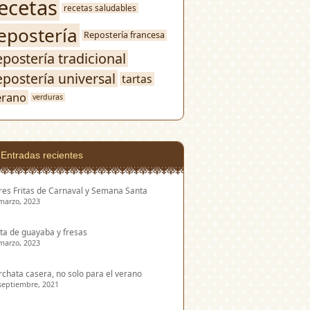
ecetas
recetas saludables
epostería
Repostería francesa
epostería tradicional
epostería universal
tartas
erano
verduras
Entradas recientes
res Fritas de Carnaval y Semana Santa
marzo, 2023
ta de guayaba y fresas
marzo, 2023
chata casera, no solo para el verano
septiembre, 2021