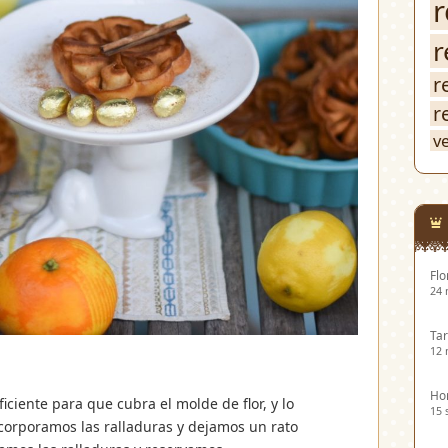
r
r
r
r
v
Flo
24 
Tar
12 
Hor
ficiente para que cubra el molde de flor, y lo
15 
corporamos las ralladuras y dejamos un rato