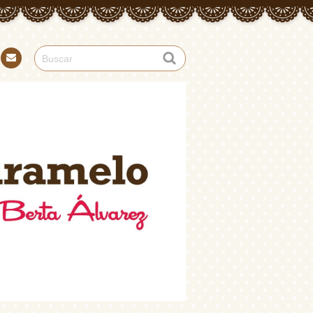
Con
tact
o