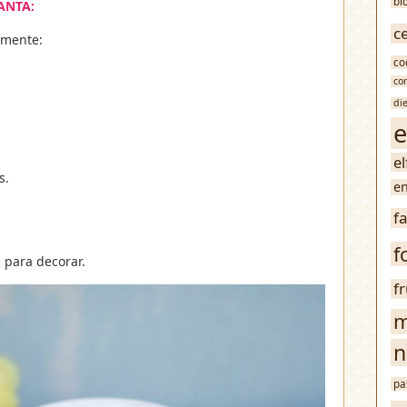
bl
ANTA:
c
amente:
co
co
di
e
e
s.
en
f
f
s para decorar.
f
m
n
pa