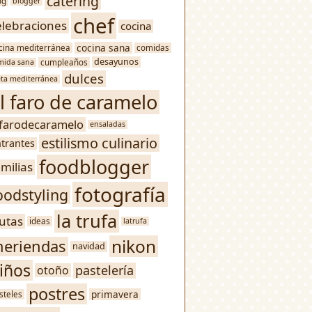
catering
og
blogger
chef
elebraciones
cocina
cocina sana
cina mediterránea
comidas
desayunos
mida sana
cumpleaños
dulces
eta mediterránea
l faro de caramelo
lfarodecaramelo
ensaladas
estilismo culinario
trantes
foodblogger
amilias
fotografía
oodstyling
la trufa
rutas
ideas
latrufa
nikon
eriendas
navidad
iños
pastelería
otoño
postres
primavera
steles