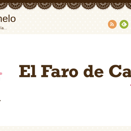
melo
ía...
RSS
Fee
dly