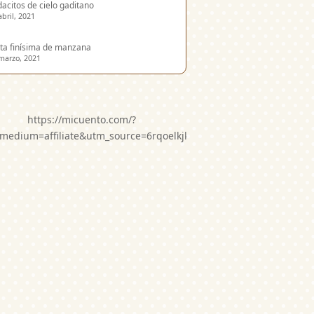
acitos de cielo gaditano
abril, 2021
ta finísima de manzana
marzo, 2021
https://micuento.com/?
medium=affiliate&utm_source=6rqoelkjkwg