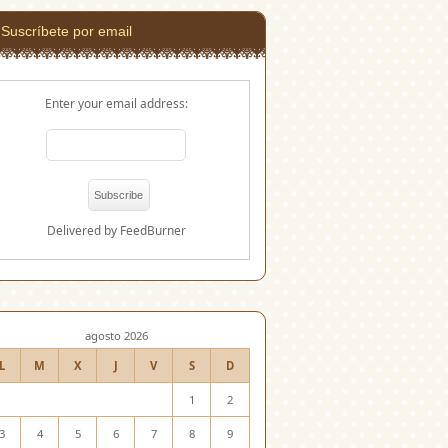
Suscríbete por email
Enter your email address:
Delivered by
FeedBurner
agosto 2026
L
M
X
J
V
S
D
1
2
3
4
5
6
7
8
9