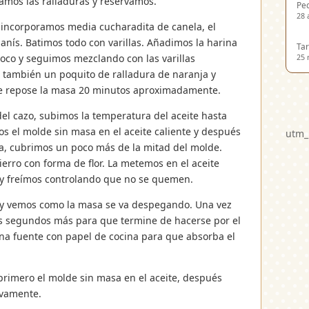
ramos las ralladuras y reservamos.
Ped
28 
 incorporamos media cucharadita de canela, el
de anís. Batimos todo con varillas. Añadimos la harina
Tar
co y seguimos mezclando con las varillas
25 
también un poquito de ralladura de naranja y
ue repose la masa 20 minutos aproximadamente.
 del cazo, subimos la temperatura del aceite hasta
s el molde sin masa en el aceite caliente y después
utm_
sa, cubrimos un poco más de la mitad del molde.
erro con forma de flor. La metemos en el aceite
 y freímos controlando que no se quemen.
 y vemos como la masa se va despegando. Una vez
s segundos más para que termine de hacerse por el
na fuente con papel de cocina para que absorba el
 primero el molde sin masa en el aceite, después
ivamente.