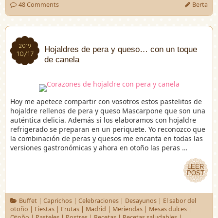
48 Comments
Berta
2019
2019
Hojaldres de pera y queso… con un toque
10/17
10/17
de canela
Hoy me apetece compartir con vosotros estos pastelitos de
hojaldre rellenos de pera y queso Mascarpone que son una
auténtica delicia. Además si los elaboramos con hojaldre
refrigerado se preparan en un periquete. Yo reconozco que
la combinación de peras y quesos me encanta en todas las
versiones gastronómicas y ahora en otoño las peras …
LEER
LEER
POST
POST
Buffet
|
Caprichos
|
Celebraciones
|
Desayunos
|
El sabor del
otoño
|
Fiestas
|
Frutas
|
Madrid
|
Meriendas
|
Mesas dulces
|
Otoño
|
Pasteles
|
Postres
|
Recetas
|
Recetas saludables
|