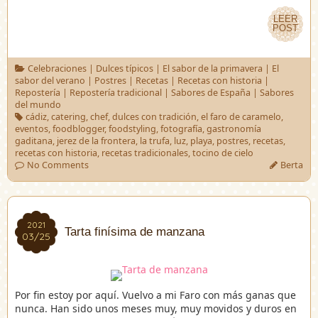
LEER
LEER
POST
POST
Celebraciones
|
Dulces típicos
|
El sabor de la primavera
|
El
sabor del verano
|
Postres
|
Recetas
|
Recetas con historia
|
Repostería
|
Repostería tradicional
|
Sabores de España
|
Sabores
del mundo
cádiz
,
catering
,
chef
,
dulces con tradición
,
el faro de caramelo
,
eventos
,
foodblogger
,
foodstyling
,
fotografía
,
gastronomía
gaditana
,
jerez de la frontera
,
la trufa
,
luz
,
playa
,
postres
,
recetas
,
recetas con historia
,
recetas tradicionales
,
tocino de cielo
No Comments
Berta
2021
2021
Tarta finísima de manzana
03/25
03/25
Por fin estoy por aquí. Vuelvo a mi Faro con más ganas que
nunca. Han sido unos meses muy, muy movidos y duros en