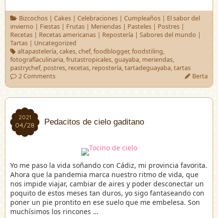
Bizcochos
|
Cakes
|
Celebraciones
|
Cumpleaños
|
El sabor del
invierno
|
Fiestas
|
Frutas
|
Meriendas
|
Pasteles
|
Postres
|
Recetas
|
Recetas americanas
|
Repostería
|
Sabores del mundo
|
Tartas
|
Uncategorized
altapastelería
,
cakes
,
chef
,
foodblogger
,
foodstiling
,
fotografíaculinaria
,
frutastropicales
,
guayaba
,
meriendas
,
pastrychef
,
postres
,
recetas
,
repostería
,
tartadeguayaba
,
tartas
2 Comments
Berta
2021
2021
Pedacitos de cielo gaditano
04/28
04/28
Yo me paso la vida soñando con Cádiz, mi provincia favorita.
Ahora que la pandemia marca nuestro ritmo de vida, que
nos impide viajar, cambiar de aires y poder desconectar un
poquito de estos meses tan duros, yo sigo fantaseando con
poner un pie prontito en ese suelo que me embelesa. Son
muchísimos los rincones …