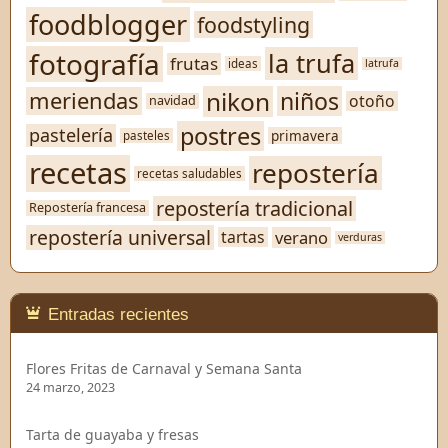
foodblogger
foodstyling
fotografía
la trufa
frutas
ideas
latrufa
nikon
niños
meriendas
otoño
navidad
postres
pastelería
primavera
pasteles
recetas
repostería
recetas saludables
repostería tradicional
Repostería francesa
repostería universal
verano
tartas
verduras
Entradas recientes
Flores Fritas de Carnaval y Semana Santa
24 marzo, 2023
Tarta de guayaba y fresas