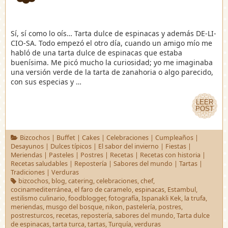
Sí, sí como lo oís… Tarta dulce de espinacas y además DE-LI-
CIO-SA. Todo empezó el otro día, cuando un amigo mío me
habló de una tarta dulce de espinacas que estaba
buenísima. Me picó mucho la curiosidad; yo me imaginaba
una versión verde de la tarta de zanahoria o algo parecido,
con sus especias y …
LEER
LEER
POST
POST
Bizcochos
|
Buffet
|
Cakes
|
Celebraciones
|
Cumpleaños
|
Desayunos
|
Dulces típicos
|
El sabor del invierno
|
Fiestas
|
Meriendas
|
Pasteles
|
Postres
|
Recetas
|
Recetas con historia
|
Recetas saludables
|
Repostería
|
Sabores del mundo
|
Tartas
|
Tradiciones
|
Verduras
bizcochos
,
blog
,
catering
,
celebraciones
,
chef
,
cocinamediterránea
,
el faro de caramelo
,
espinacas
,
Estambul
,
estilismo culinario
,
foodblogger
,
fotografía
,
Ispanakli Kek
,
la trufa
,
meriendas
,
musgo del bosque
,
nikon
,
pastelería
,
postres
,
postresturcos
,
recetas
,
repostería
,
sabores del mundo
,
Tarta dulce
de espinacas
,
tarta turca
,
tartas
,
Turquía
,
verduras