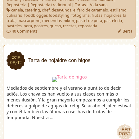
Repostería
|
Repostería tradicional
|
Tartas
|
Vida sana
canela
,
catering
,
chef
,
desayunos
,
el faro de caramelo
,
estilismo
culinario
,
foodblogger
,
foodstyling
,
fotografía
,
frutas
,
hojaldres
,
la
trufa
,
mascarpone
,
meriendas
,
nikon
,
pastel de pera
,
pastelería
,
pasteles
,
pera
,
postres
,
queso
,
recetas
,
repostería
40 Comments
Berta
2019
2019
Tarta de hojaldre con higos
09/12
09/12
Mediados de septiembre y el verano a puntito de decir
adiós. Los chavales han vuelto a sus clases con más o
menos ilusión. Y la gran mayoría empezamos a cumplir los
deberes a golpe de agujas de reloj. Se acabó el jaleo estival
y con él también las últimas cosechas de frutas de
temporada. Nuestra …
LEER
LEER
POST
POST