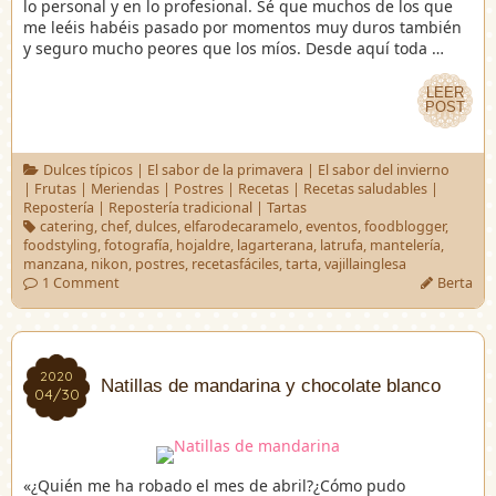
lo personal y en lo profesional. Sé que muchos de los que
me leéis habéis pasado por momentos muy duros también
y seguro mucho peores que los míos. Desde aquí toda …
LEER
LEER
POST
POST
Dulces típicos
|
El sabor de la primavera
|
El sabor del invierno
|
Frutas
|
Meriendas
|
Postres
|
Recetas
|
Recetas saludables
|
Repostería
|
Repostería tradicional
|
Tartas
catering
,
chef
,
dulces
,
elfarodecaramelo
,
eventos
,
foodblogger
,
foodstyling
,
fotografía
,
hojaldre
,
lagarterana
,
latrufa
,
mantelería
,
manzana
,
nikon
,
postres
,
recetasfáciles
,
tarta
,
vajillainglesa
1 Comment
Berta
2020
2020
Natillas de mandarina y chocolate blanco
04/30
04/30
«¿Quién me ha robado el mes de abril?¿Cómo pudo