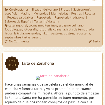
Celebraciones
|
El sabor del verano
|
Frutas
|
Gastronomía
española
|
Madrid
|
Meriendas
|
Mermeladas
|
Postres
|
Recetas
|
Recetas saludables
|
Repostería
|
Repostería tradicional
|
Sabores de España
|
Tartas
|
Vida sana
catering
,
chef
,
cocina mediterránea
,
estilismo culinario
,
foodblogger
,
fotografía
,
fotografía culinaria
,
fruta de temporada
,
higos
,
la trufa
,
meriendas
,
nikon
,
pasteles
,
postres
,
repostería
,
septiembre
,
tartas
,
verano
No Comments
Berta
2019
2019
Tarta de Zanahoria
04/11
04/11
Hace unas semanas que se celebraba el día mundial de
esta rica y famosa tarta, y yo os prometí que en cuanto
pudiera compartiría mi receta. Ahora, a puntito de empezar
la Semana Santa me ha parecido un buen momento, por
aquello de que nos rodean conejitos de pascua con sus