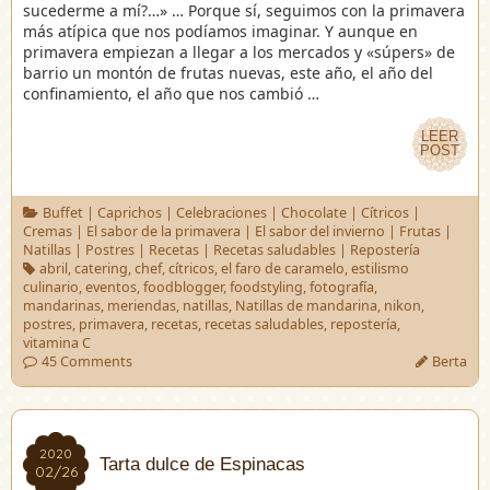
sucederme a mí?…» … Porque sí, seguimos con la primavera
más atípica que nos podíamos imaginar. Y aunque en
primavera empiezan a llegar a los mercados y «súpers» de
barrio un montón de frutas nuevas, este año, el año del
confinamiento, el año que nos cambió …
LEER
LEER
POST
POST
Buffet
|
Caprichos
|
Celebraciones
|
Chocolate
|
Cítricos
|
Cremas
|
El sabor de la primavera
|
El sabor del invierno
|
Frutas
|
Natillas
|
Postres
|
Recetas
|
Recetas saludables
|
Repostería
abril
,
catering
,
chef
,
cítricos
,
el faro de caramelo
,
estilismo
culinario
,
eventos
,
foodblogger
,
foodstyling
,
fotografía
,
mandarinas
,
meriendas
,
natillas
,
Natillas de mandarina
,
nikon
,
postres
,
primavera
,
recetas
,
recetas saludables
,
repostería
,
vitamina C
45 Comments
Berta
2020
2020
Tarta dulce de Espinacas
02/26
02/26