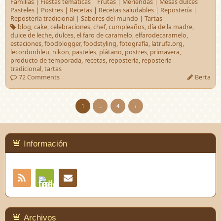
Familias
|
Fiestas temáticas
|
Frutas
|
Meriendas
|
Mesas dulces
|
Pasteles
|
Postres
|
Recetas
|
Recetas saludables
|
Repostería
|
Repostería tradicional
|
Sabores del mundo
|
Tartas
blog
,
cake
,
celebraciones
,
chef
,
cumpleaños
,
día de la madre
,
dulce de leche
,
dulces
,
el faro de caramelo
,
elfarodecaramelo
,
estaciones
,
foodblogger
,
foodstyling
,
fotografía
,
latrufa.org
,
lecordonbleu
,
nikon
,
pasteles
,
plátano
,
postres
,
primavera
,
producto de temporada
,
recetas
,
repostería
,
repostería
tradicional
,
tartas
72 Comments
Berta
1
…
4
›
Información
RSS
Contacto
Feedly
Archivos