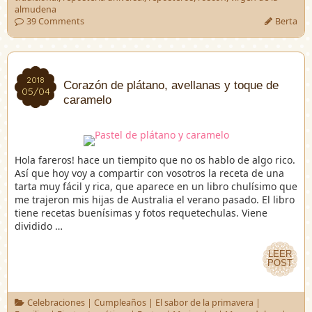
almudena
39 Comments
Berta
2018
2018
Corazón de plátano, avellanas y toque de
05/04
05/04
caramelo
Hola fareros! hace un tiempito que no os hablo de algo rico.
Así que hoy voy a compartir con vosotros la receta de una
tarta muy fácil y rica, que aparece en un libro chulísimo que
me trajeron mis hijas de Australia el verano pasado. El libro
tiene recetas buenísimas y fotos requetechulas. Viene
dividido …
LEER
LEER
POST
POST
Celebraciones
|
Cumpleaños
|
El sabor de la primavera
|