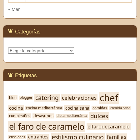
« Mar
Categorías
Categorías
Etiquetas
chef
catering
celebraciones
blog
blogger
cocina
cocina sana
cocina mediterránea
comidas
comida sana
dulces
desayunos
cumpleaños
dieta mediterránea
el faro de caramelo
elfarodecaramelo
estilismo culinario
familias
entrantes
ensaladas