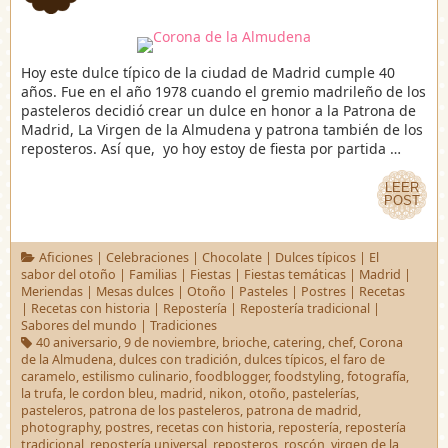
Hoy este dulce típico de la ciudad de Madrid cumple 40
años. Fue en el año 1978 cuando el gremio madrileño de los
pasteleros decidió crear un dulce en honor a la Patrona de
Madrid, La Virgen de la Almudena y patrona también de los
reposteros. Así que, yo hoy estoy de fiesta por partida …
LEER
LEER
POST
POST
Aficiones
|
Celebraciones
|
Chocolate
|
Dulces típicos
|
El
sabor del otoño
|
Familias
|
Fiestas
|
Fiestas temáticas
|
Madrid
|
Meriendas
|
Mesas dulces
|
Otoño
|
Pasteles
|
Postres
|
Recetas
|
Recetas con historia
|
Repostería
|
Repostería tradicional
|
Sabores del mundo
|
Tradiciones
40 aniversario
,
9 de noviembre
,
brioche
,
catering
,
chef
,
Corona
de la Almudena
,
dulces con tradición
,
dulces típicos
,
el faro de
caramelo
,
estilismo culinario
,
foodblogger
,
foodstyling
,
fotografía
,
la trufa
,
le cordon bleu
,
madrid
,
nikon
,
otoño
,
pastelerías
,
pasteleros
,
patrona de los pasteleros
,
patrona de madrid
,
photography
,
postres
,
recetas con historia
,
repostería
,
repostería
tradicional
,
repostería universal
,
reposteros
,
roscón
,
virgen de la