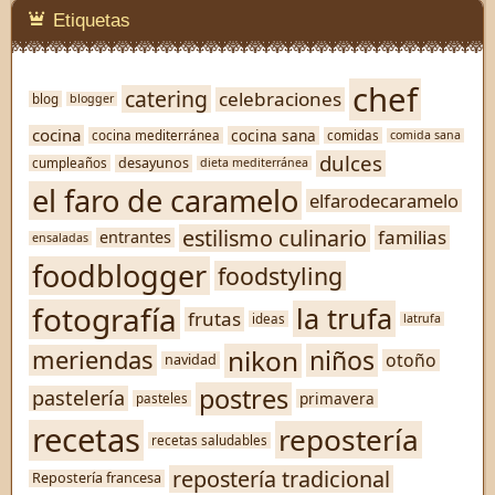
Etiquetas
chef
catering
celebraciones
blog
blogger
cocina
cocina sana
cocina mediterránea
comidas
comida sana
dulces
desayunos
cumpleaños
dieta mediterránea
el faro de caramelo
elfarodecaramelo
estilismo culinario
familias
entrantes
ensaladas
foodblogger
foodstyling
fotografía
la trufa
frutas
ideas
latrufa
nikon
niños
meriendas
otoño
navidad
postres
pastelería
primavera
pasteles
recetas
repostería
recetas saludables
repostería tradicional
Repostería francesa