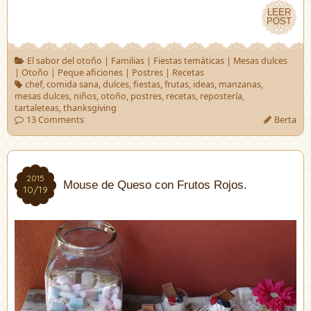
LEER
LEER
POST
POST
El sabor del otoño
|
Familias
|
Fiestas temáticas
|
Mesas dulces
|
Otoño
|
Peque aficiones
|
Postres
|
Recetas
chef
,
comida sana
,
dulces
,
fiestas
,
frutas
,
ideas
,
manzanas
,
mesas dulces
,
niños
,
otoño
,
postres
,
recetas
,
repostería
,
tartaleteas
,
thanksgiving
13 Comments
Berta
2015
2015
Mouse de Queso con Frutos Rojos.
10/19
10/19