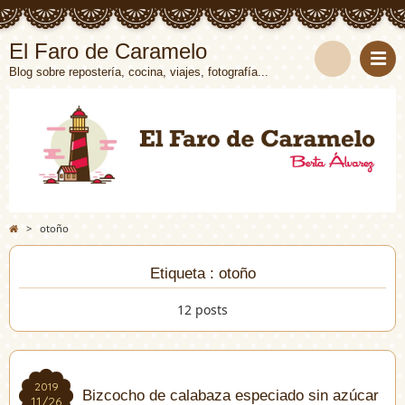
El Faro de Caramelo
Blog sobre repostería, cocina, viajes, fotografía...
>
otoño
Etiqueta : otoño
12 posts
2019
2019
Bizcocho de calabaza especiado sin azúcar
11/26
11/26