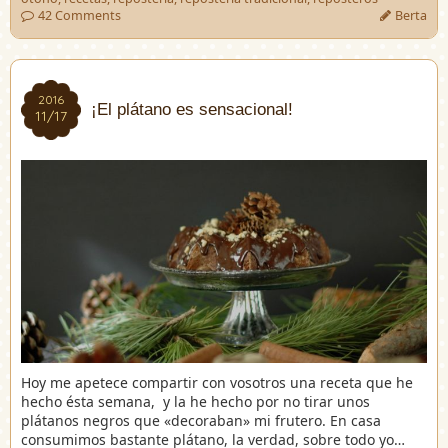
42 Comments
Berta
2016
2016
¡El plátano es sensacional!
11/17
11/17
Hoy me apetece compartir con vosotros una receta que he
hecho ésta semana, y la he hecho por no tirar unos
plátanos negros que «decoraban» mi frutero. En casa
consumimos bastante plátano, la verdad, sobre todo yo…