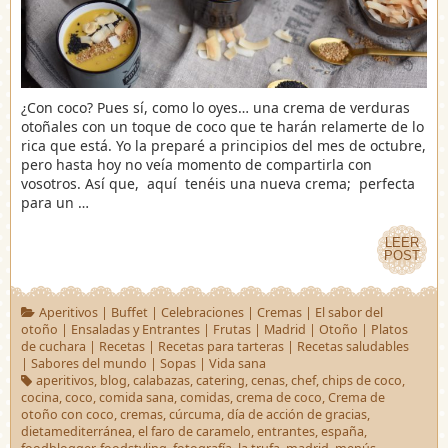
¿Con coco? Pues sí, como lo oyes… una crema de verduras
otoñales con un toque de coco que te harán relamerte de lo
rica que está. Yo la preparé a principios del mes de octubre,
pero hasta hoy no veía momento de compartirla con
vosotros. Así que, aquí tenéis una nueva crema; perfecta
para un …
LEER
LEER
POST
POST
Aperitivos
|
Buffet
|
Celebraciones
|
Cremas
|
El sabor del
otoño
|
Ensaladas y Entrantes
|
Frutas
|
Madrid
|
Otoño
|
Platos
de cuchara
|
Recetas
|
Recetas para tarteras
|
Recetas saludables
|
Sabores del mundo
|
Sopas
|
Vida sana
aperitivos
,
blog
,
calabazas
,
catering
,
cenas
,
chef
,
chips de coco
,
cocina
,
coco
,
comida sana
,
comidas
,
crema de coco
,
Crema de
otoño con coco
,
cremas
,
cúrcuma
,
día de acción de gracias
,
dietamediterránea
,
el faro de caramelo
,
entrantes
,
españa
,