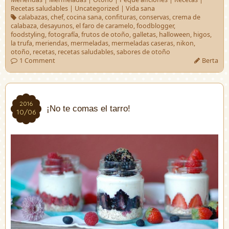
Recetas saludables
|
Uncategorized
|
Vida sana
calabazas
,
chef
,
cocina sana
,
confituras
,
conservas
,
crema de
calabaza
,
desayunos
,
el faro de caramelo
,
foodblogger
,
foodstyling
,
fotografía
,
frutos de otoño
,
galletas
,
halloween
,
higos
,
la trufa
,
meriendas
,
mermeladas
,
mermeladas caseras
,
nikon
,
otoño
,
recetas
,
recetas saludables
,
sabores de otoño
1 Comment
Berta
2016
2016
¡No te comas el tarro!
10/06
10/06