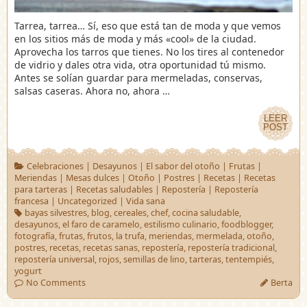
Tarrea, tarrea… Sí, eso que está tan de moda y que vemos
en los sitios más de moda y más «cool» de la ciudad.
Aprovecha los tarros que tienes. No los tires al contenedor
de vidrio y dales otra vida, otra oportunidad tú mismo.
Antes se solían guardar para mermeladas, conservas,
salsas caseras. Ahora no, ahora …
LEER
LEER
POST
POST
Celebraciones
|
Desayunos
|
El sabor del otoño
|
Frutas
|
Meriendas
|
Mesas dulces
|
Otoño
|
Postres
|
Recetas
|
Recetas
para tarteras
|
Recetas saludables
|
Repostería
|
Repostería
francesa
|
Uncategorized
|
Vida sana
bayas silvestres
,
blog
,
cereales
,
chef
,
cocina saludable
,
desayunos
,
el faro de caramelo
,
estilismo culinario
,
foodblogger
,
fotografía
,
frutas
,
frutos
,
la trufa
,
meriendas
,
mermelada
,
otoño
,
postres
,
recetas
,
recetas sanas
,
repostería
,
repostería tradicional
,
repostería universal
,
rojos
,
semillas de lino
,
tarteras
,
tentempiés
,
yogurt
No Comments
Berta