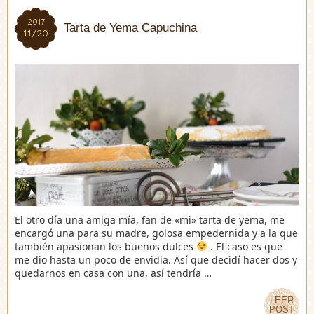
2017
2017
Tarta de Yema Capuchina
11/20
11/20
El otro día una amiga mía, fan de «mi» tarta de yema, me
encargó una para su madre, golosa empedernida y a la que
también apasionan los buenos dulces
. El caso es que
me dio hasta un poco de envidia. Así que decidí hacer dos y
quedarnos en casa con una, así tendría …
LEER
LEER
POST
POST