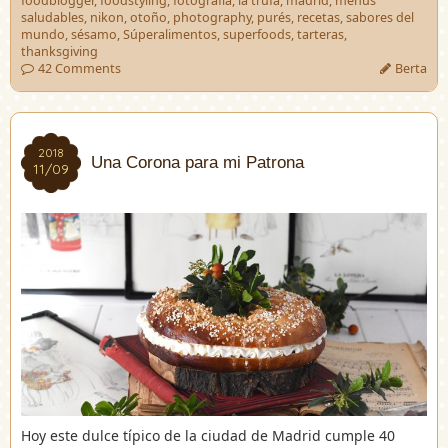
foodblogger
,
foodstyling
,
fotografía
,
la trufa
,
madrid
,
menús
saludables
,
nikon
,
otoño
,
photography
,
purés
,
recetas
,
sabores del
mundo
,
sésamo
,
Súperalimentos
,
superfoods
,
tarteras
,
thanksgiving
42 Comments
Berta
2018
2018
Una Corona para mi Patrona
11/09
11/09
Hoy este dulce típico de la ciudad de Madrid cumple 40