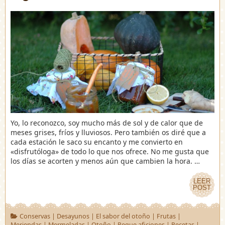
Yo, lo reconozco, soy mucho más de sol y de calor que de
meses grises, fríos y lluviosos. Pero también os diré que a
cada estación le saco su encanto y me convierto en
«disfrutóloga» de todo lo que nos ofrece. No me gusta que
los días se acorten y menos aún que cambien la hora. …
LEER
LEER
POST
POST
Conservas
|
Desayunos
|
El sabor del otoño
|
Frutas
|
Meriendas
|
Mermeladas
|
Otoño
|
Peque aficiones
|
Recetas
|