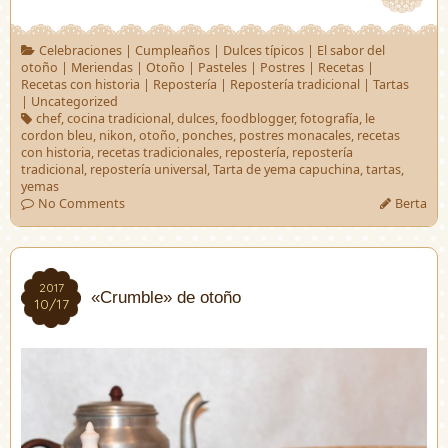
Celebraciones
|
Cumpleaños
|
Dulces típicos
|
El sabor del
otoño
|
Meriendas
|
Otoño
|
Pasteles
|
Postres
|
Recetas
|
Recetas con historia
|
Repostería
|
Repostería tradicional
|
Tartas
|
Uncategorized
chef
,
cocina tradicional
,
dulces
,
foodblogger
,
fotografía
,
le
cordon bleu
,
nikon
,
otoño
,
ponches
,
postres monacales
,
recetas
con historia
,
recetas tradicionales
,
repostería
,
repostería
tradicional
,
repostería universal
,
Tarta de yema capuchina
,
tartas
,
yemas
No Comments
Berta
2017
2017
«Crumble» de otoño
10/17
10/17