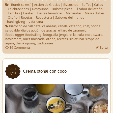
"Bundt cakes"
|
Acción de Gracias
|
Bizcochos
|
Buffet
|
Cakes
|
Celebraciones
|
Desayunos
|
Dulces típicos
|
El sabor del otoño
|
Familias
|
Fiestas
|
Fiestas temáticas
|
Meriendas
|
Mesas dulces
|
Otoño
|
Recetas
|
Repostería
|
Sabores del mundo
|
Thanksgiving
|
Vida sana
Bizcocho de calabaza
,
calabazas
,
canela
,
catering
,
chef
,
cocina
saludable
,
día de acción de gracias
,
el faro de caramelo
,
foodblogger
,
foodstiling
,
fotografía
,
jengibre
,
la trufa
,
nordicware
,
noviembre
,
nuez moscada
,
otoño
,
recetas
,
sin azúcar
,
sirope de
ágave
,
thanksgiving
,
tradiciones
39 Comments
Berta
2018
2018
Crema otoñal con coco
11/20
11/20