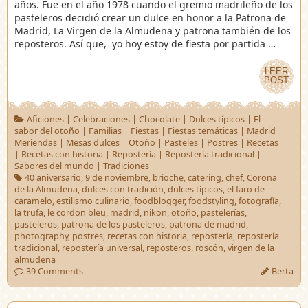
años. Fue en el año 1978 cuando el gremio madrileño de los
pasteleros decidió crear un dulce en honor a la Patrona de
Madrid, La Virgen de la Almudena y patrona también de los
reposteros. Así que, yo hoy estoy de fiesta por partida …
LEER
LEER
POST
POST
Aficiones
|
Celebraciones
|
Chocolate
|
Dulces típicos
|
El
sabor del otoño
|
Familias
|
Fiestas
|
Fiestas temáticas
|
Madrid
|
Meriendas
|
Mesas dulces
|
Otoño
|
Pasteles
|
Postres
|
Recetas
|
Recetas con historia
|
Repostería
|
Repostería tradicional
|
Sabores del mundo
|
Tradiciones
40 aniversario
,
9 de noviembre
,
brioche
,
catering
,
chef
,
Corona
de la Almudena
,
dulces con tradición
,
dulces típicos
,
el faro de
caramelo
,
estilismo culinario
,
foodblogger
,
foodstyling
,
fotografía
,
la trufa
,
le cordon bleu
,
madrid
,
nikon
,
otoño
,
pastelerías
,
pasteleros
,
patrona de los pasteleros
,
patrona de madrid
,
photography
,
postres
,
recetas con historia
,
repostería
,
repostería
tradicional
,
repostería universal
,
reposteros
,
roscón
,
virgen de la
almudena
39 Comments
Berta