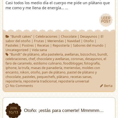
Casi todos los medio día el cuerpo me pide un plátano que
me como y me llena de energía… …
LEER
LEER
POST
POST
"Bundt cakes"
|
Celebraciones
|
Chocolate
|
Desayunos
|
El
sabor del otoño
|
Frutas
|
Meriendas
|
Navidad
|
Otoño
|
Pasteles
|
Postres
|
Recetas
|
Repostería
|
Sabores del mundo
|
Uncategorized
|
Vida sana
"Bundt" de plátano
,
alta pastelería
,
avellanas
,
bizcochos
,
bundt
,
celebraciones
,
chef
,
chocolate y avellanas
,
coronas
,
desayunos
,
el
faro de caramelo
,
estilismo culinario
,
foodblogger
,
fotografía
,
iphone
,
la trufa
,
masas de panadería
,
meriendas
,
moldes con
encanto
,
nikon
,
otoño
,
pan de plátano
,
pastel de plátano y
chocolate
,
pasteles
,
pequechefs
,
plátano
,
recetas sanas
,
repostería
,
repostería tradicional
,
repostería universal
No Comments
Berta
2016
2016
Otoño: ¡estás para comerte! Mmmmm…
10/13
10/13