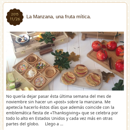
2015
2015
La Manzana, una fruta mítica.
11/26
11/26
No quería dejar pasar ésta última semana del mes de
noviembre sin hacer un «post» sobre la manzana. Me
apetecía hacerlo éstos días que además coincide con la
emblemática fiesta de «Thanksgiving» que se celebra por
todo lo alto en Estados Unidos y cada vez más en otras
partes del globo. Llego a …