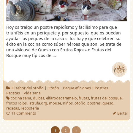
Hoy os traigo un postre rapidísmo y facilísimo para que
triunféis en un periquete y, por supuesto, que os puedan
ayudar los peques de la casa si los hay y que celebren su
éxito en la cocina como súper héroes que son. Se trata de
una «Mouse de Queso con Frutos Rojos» o Frutas del
Bosque muy típicos de …
LEER
LEER
POST
POST
El sabor del otoño
|
Otoño
|
Peque aficiones
|
Postres
|
Recetas
|
Vida sana
cocina sana
,
dulces
,
elfarodecaramelo
,
frutas
,
frutas del bosque
,
frutos rojos
,
latrufa.org
,
mouse
,
niños
,
otoño
,
postres
,
queso
,
recetas
,
repostería
11 Comments
Berta
1
2
›