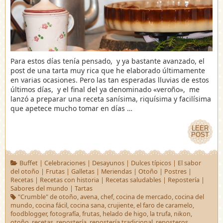
Para estos días tenía pensado, y ya bastante avanzado, el
post de una tarta muy rica que he elaborado últimamente
en varias ocasiones. Pero las tan esperadas lluvias de estos
últimos días, y el final del ya denominado «veroño», me
lanzó a preparar una receta sanísima, riquísima y facilísima
que apetece mucho tomar en días …
LEER
LEER
POST
POST
Buffet
|
Celebraciones
|
Desayunos
|
Dulces típicos
|
El sabor
del otoño
|
Frutas
|
Galletas
|
Meriendas
|
Otoño
|
Postres
|
Recetas
|
Recetas con historia
|
Recetas saludables
|
Repostería
|
Sabores del mundo
|
Tartas
"Crumble" de otoño
,
avena
,
chef
,
cocina de mercado
,
cocina del
mundo
,
cocina fácil
,
cocina sana
,
crujiente
,
el faro de caramelo
,
foodblogger
,
fotografía
,
frutas
,
helado de higo
,
la trufa
,
nikon
,
otoño
,
recetas
,
repostería
,
repostería tradicional
,
reposteros