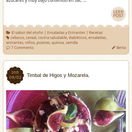
azúcares y muy bajo contenido en sal; …
LEER
LEER
POST
POST
El sabor del otoño
|
Ensaladas y Entrantes
|
Recetas
celiacos
,
cereal
,
cocina saludable
,
diabéticos
,
ensaladas
,
entrantes
,
niños
,
postres
,
quinoa
,
semilla
7 Comments
Berta
2015
2015
Timbal de Higos y Mozarela.
09/02
09/02