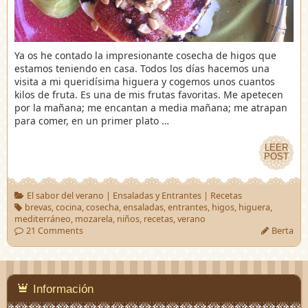
Ya os he contado la impresionante cosecha de higos que
estamos teniendo en casa. Todos los días hacemos una
visita a mi queridísima higuera y cogemos unos cuantos
kilos de fruta. Es una de mis frutas favoritas. Me apetecen
por la mañana; me encantan a media mañana; me atrapan
para comer, en un primer plato …
LEER
LEER
POST
POST
El sabor del verano
|
Ensaladas y Entrantes
|
Recetas
brevas
,
cocina
,
cosecha
,
ensaladas
,
entrantes
,
higos
,
higuera
,
mediterráneo
,
mozarela
,
niños
,
recetas
,
verano
21 Comments
Berta
Información