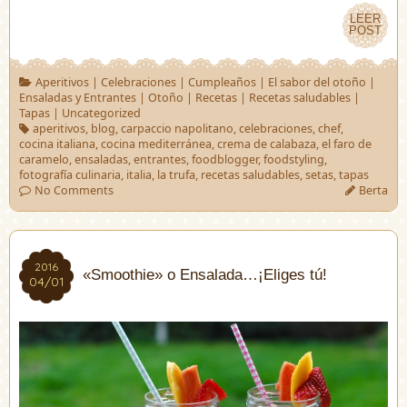
LEER
LEER
POST
POST
Aperitivos
|
Celebraciones
|
Cumpleaños
|
El sabor del otoño
|
Ensaladas y Entrantes
|
Otoño
|
Recetas
|
Recetas saludables
|
Tapas
|
Uncategorized
aperitivos
,
blog
,
carpaccio napolitano
,
celebraciones
,
chef
,
cocina italiana
,
cocina mediterránea
,
crema de calabaza
,
el faro de
caramelo
,
ensaladas
,
entrantes
,
foodblogger
,
foodstyling
,
fotografía culinaria
,
italia
,
la trufa
,
recetas saludables
,
setas
,
tapas
No Comments
Berta
2016
2016
«Smoothie» o Ensalada…¡Eliges tú!
04/01
04/01