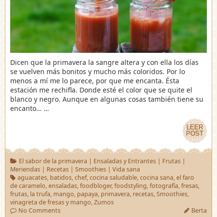
Dicen que la primavera la sangre altera y con ella los días
se vuelven más bonitos y mucho más coloridos. Por lo
menos a mí me lo parece, por que me encanta. Ésta
estación me rechifla. Donde esté el color que se quite el
blanco y negro. Aunque en algunas cosas también tiene su
encanto… …
LEER
LEER
POST
POST
El sabor de la primavera
|
Ensaladas y Entrantes
|
Frutas
|
Meriendas
|
Recetas
|
Smoothies
|
Vida sana
aguacates
,
batidos
,
chef
,
cocina saludable
,
cocina sana
,
el faro
de caramelo
,
ensaladas
,
foodbloger
,
foodstyling
,
fotografía
,
fresas
,
frutas
,
la trufa
,
mango
,
papaya
,
primavera
,
recetas
,
Smoothies
,
vinagreta de fresas y mango
,
Zumos
No Comments
Berta