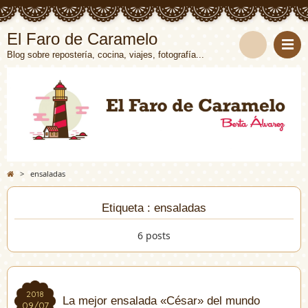
El Faro de Caramelo
Blog sobre repostería, cocina, viajes, fotografía...
>
ensaladas
Etiqueta : ensaladas
6 posts
2018
2018
La mejor ensalada «César» del mundo
09/07
09/07