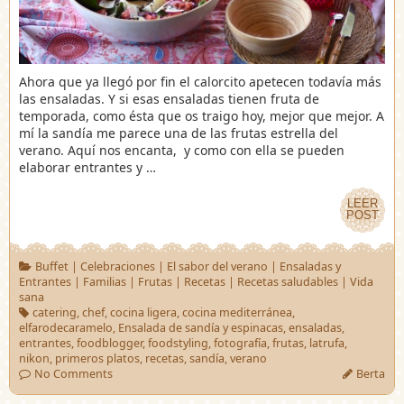
Ahora que ya llegó por fin el calorcito apetecen todavía más
las ensaladas. Y si esas ensaladas tienen fruta de
temporada, como ésta que os traigo hoy, mejor que mejor. A
mí la sandía me parece una de las frutas estrella del
verano. Aquí nos encanta, y como con ella se pueden
elaborar entrantes y …
LEER
LEER
POST
POST
Buffet
|
Celebraciones
|
El sabor del verano
|
Ensaladas y
Entrantes
|
Familias
|
Frutas
|
Recetas
|
Recetas saludables
|
Vida
sana
catering
,
chef
,
cocina ligera
,
cocina mediterránea
,
elfarodecaramelo
,
Ensalada de sandía y espinacas
,
ensaladas
,
entrantes
,
foodblogger
,
foodstyling
,
fotografía
,
frutas
,
latrufa
,
nikon
,
primeros platos
,
recetas
,
sandía
,
verano
No Comments
Berta