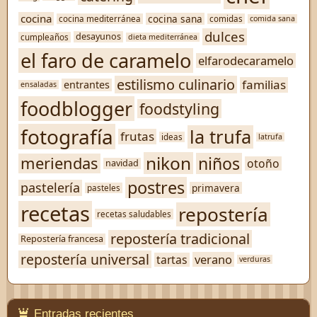
cocina
cocina sana
cocina mediterránea
comidas
comida sana
dulces
desayunos
cumpleaños
dieta mediterránea
el faro de caramelo
elfarodecaramelo
estilismo culinario
familias
entrantes
ensaladas
foodblogger
foodstyling
fotografía
la trufa
frutas
ideas
latrufa
nikon
niños
meriendas
otoño
navidad
postres
pastelería
primavera
pasteles
recetas
repostería
recetas saludables
repostería tradicional
Repostería francesa
repostería universal
verano
tartas
verduras
Entradas recientes