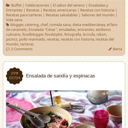
Buffet
|
Celebraciones
|
El sabor del verano
|
Ensaladas y
Entrantes
|
Recetas
|
Recetas americanas
|
Recetas con historia
|
Recetas para tarteras
|
Recetas saludables
|
Sabores del mundo
|
Vida sana
blogger
,
catering
,
chef
,
comida sana
,
dieta mediterránea
,
el faro
de caramelo
,
Ensalada "César"
,
ensaladas
,
entrantes
,
estilismo
culinario
,
foodblogger
,
foodstylist
,
fotografía
,
la trufa
,
nikon
,
picnics
,
pollo marinado
,
recetas
,
recetas con historia
,
recetas del
mundo
,
tarteras
2 Comments
Berta
2018
2018
Ensalada de sandía y espinacas
07/04
07/04