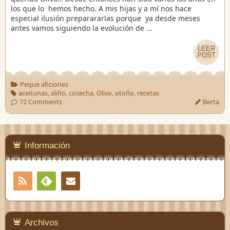
los que lo hemos hecho. A mis hijas y a mí nos hace
especial ilusión preparararlas porque ya desde meses
antes vamos siguiendo la evolución de …
LEER
LEER
POST
POST
Peque aficiones
aceitunas
,
aliño
,
cosecha
,
Olivo
,
otoño
,
recetas
72 Comments
Berta
Información
RSS
Contacto
Feedly
Archivos