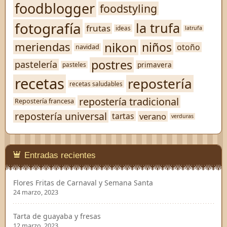
foodblogger
foodstyling
fotografía
la trufa
frutas
ideas
latrufa
nikon
niños
meriendas
otoño
navidad
postres
pastelería
primavera
pasteles
recetas
repostería
recetas saludables
repostería tradicional
Repostería francesa
repostería universal
verano
tartas
verduras
Entradas recientes
Flores Fritas de Carnaval y Semana Santa
24 marzo, 2023
Tarta de guayaba y fresas
12 marzo, 2023