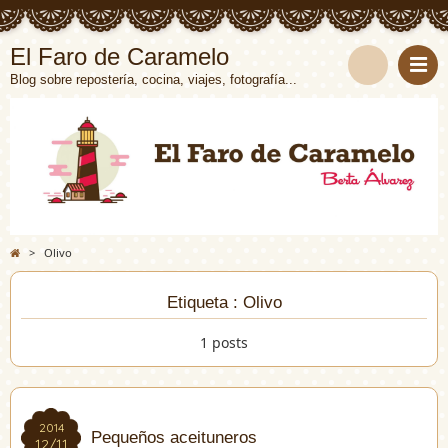
El Faro de Caramelo
Blog sobre repostería, cocina, viajes, fotografía...
>
Olivo
Etiqueta : Olivo
1 posts
2014
2014
Pequeños aceituneros
12/11
12/11