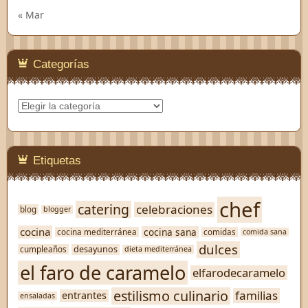
« Mar
Categorías
Categorías
Etiquetas
chef
catering
celebraciones
blog
blogger
cocina
cocina sana
cocina mediterránea
comidas
comida sana
dulces
desayunos
cumpleaños
dieta mediterránea
el faro de caramelo
elfarodecaramelo
estilismo culinario
familias
entrantes
ensaladas