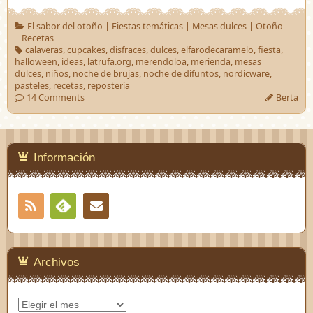
El sabor del otoño
|
Fiestas temáticas
|
Mesas dulces
|
Otoño
|
Recetas
calaveras
,
cupcakes
,
disfraces
,
dulces
,
elfarodecaramelo
,
fiesta
,
halloween
,
ideas
,
latrufa.org
,
merendoloa
,
merienda
,
mesas
dulces
,
niños
,
noche de brujas
,
noche de difuntos
,
nordicware
,
pasteles
,
recetas
,
repostería
14 Comments
Berta
Información
RSS
Contacto
Feedly
Archivos
Archivos