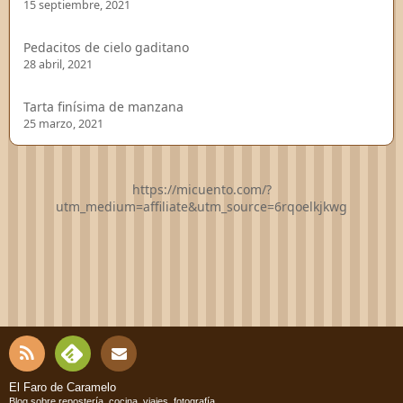
15 septiembre, 2021
Pedacitos de cielo gaditano
28 abril, 2021
Tarta finísima de manzana
25 marzo, 2021
https://micuento.com/?
utm_medium=affiliate&utm_source=6rqoelkjkwg
RSS
Fee
Cont
El Faro de Caramelo
Blog sobre repostería, cocina, viajes, fotografía...