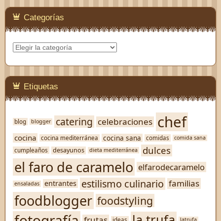
Categorías
Categorías
Etiquetas
chef
catering
celebraciones
blog
blogger
cocina
cocina sana
cocina mediterránea
comidas
comida sana
dulces
desayunos
cumpleaños
dieta mediterránea
el faro de caramelo
elfarodecaramelo
estilismo culinario
familias
entrantes
ensaladas
foodblogger
foodstyling
fotografía
la trufa
frutas
ideas
latrufa