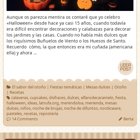
Aunque os parezca mentira os contaré que yo celebro
«Halloween» desde hace ya casi 15 años, cuando todavía
era difícil encontrar decoraciones y calabazas para decorar
los jardines y las casas. Cuando no había más dulces que
los riquísimos Buñuelos de Viento o los Huesos de Santo.
Recuerdo cómo, la que entonces era mi cuñada (americana
ella) y ahora …
LEER
LEER
POST
POST
El sabor del otoño
|
Fiestas temáticas
|
Mesas dulces
|
Otoño
|
Recetas
calaveras
,
cupcakes
,
disfraces
,
dulces
,
elfarodecaramelo
,
fiesta
,
halloween
,
ideas
,
latrufa.org
,
merendoloa
,
merienda
,
mesas
dulces
,
niños
,
noche de brujas
,
noche de difuntos
,
nordicware
,
pasteles
,
recetas
,
repostería
14 Comments
Berta