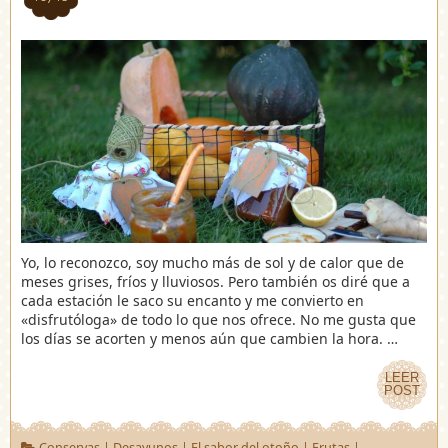
Yo, lo reconozco, soy mucho más de sol y de calor que de
meses grises, fríos y lluviosos. Pero también os diré que a
cada estación le saco su encanto y me convierto en
«disfrutóloga» de todo lo que nos ofrece. No me gusta que
los días se acorten y menos aún que cambien la hora. …
LEER
LEER
POST
POST
Conservas
|
Desayunos
|
El sabor del otoño
|
Frutas
|