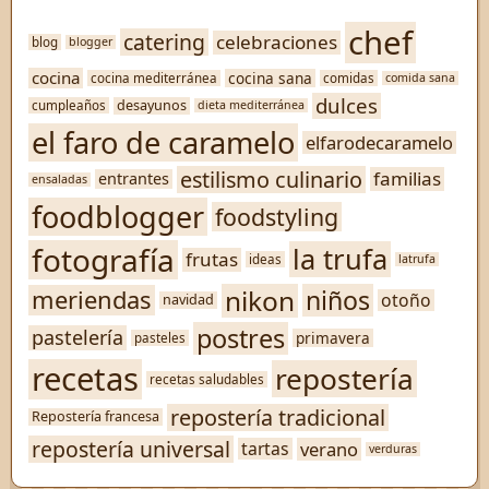
chef
catering
celebraciones
blog
blogger
cocina
cocina sana
cocina mediterránea
comidas
comida sana
dulces
desayunos
cumpleaños
dieta mediterránea
el faro de caramelo
elfarodecaramelo
estilismo culinario
familias
entrantes
ensaladas
foodblogger
foodstyling
fotografía
la trufa
frutas
ideas
latrufa
nikon
niños
meriendas
otoño
navidad
postres
pastelería
primavera
pasteles
recetas
repostería
recetas saludables
repostería tradicional
Repostería francesa
repostería universal
verano
tartas
verduras