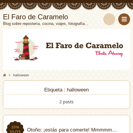
El Faro de Caramelo
Blog sobre repostería, cocina, viajes, fotografía...
>
halloween
Etiqueta : halloween
2 posts
2016
2016
Otoño: ¡estás para comerte! Mmmmm…
10/13
10/13