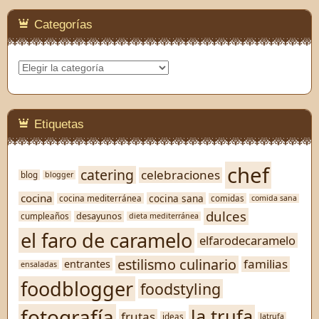
Categorías
Categorías
Etiquetas
chef
catering
celebraciones
blog
blogger
cocina
cocina sana
cocina mediterránea
comidas
comida sana
dulces
desayunos
cumpleaños
dieta mediterránea
el faro de caramelo
elfarodecaramelo
estilismo culinario
familias
entrantes
ensaladas
foodblogger
foodstyling
fotografía
la trufa
frutas
ideas
latrufa