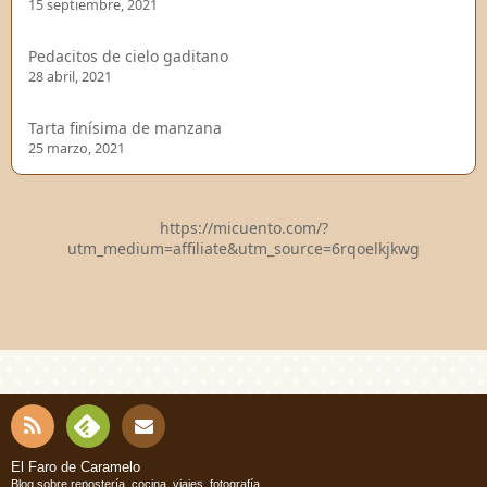
15 septiembre, 2021
Pedacitos de cielo gaditano
28 abril, 2021
Tarta finísima de manzana
25 marzo, 2021
https://micuento.com/?
utm_medium=affiliate&utm_source=6rqoelkjkwg
RSS
Fee
Cont
El Faro de Caramelo
Blog sobre repostería, cocina, viajes, fotografía...