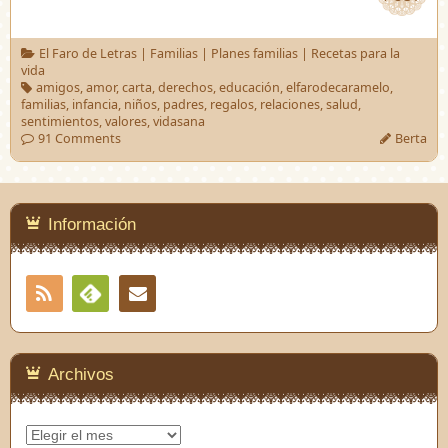
El Faro de Letras
|
Familias
|
Planes familias
|
Recetas para la
vida
amigos
,
amor
,
carta
,
derechos
,
educación
,
elfarodecaramelo
,
familias
,
infancia
,
niños
,
padres
,
regalos
,
relaciones
,
salud
,
sentimientos
,
valores
,
vidasana
91 Comments
Berta
Información
RSS
Contacto
Feedly
Archivos
Archivos