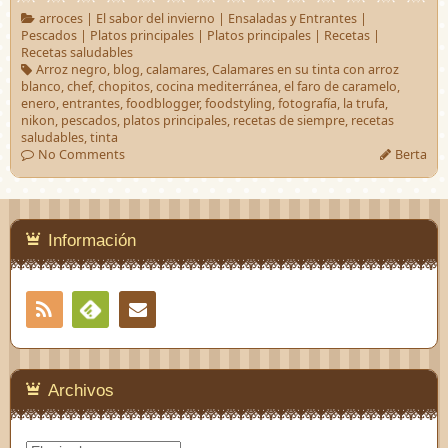
arroces
|
El sabor del invierno
|
Ensaladas y Entrantes
|
Pescados
|
Platos principales
|
Platos principales
|
Recetas
|
Recetas saludables
Arroz negro
,
blog
,
calamares
,
Calamares en su tinta con arroz
blanco
,
chef
,
chopitos
,
cocina mediterránea
,
el faro de caramelo
,
enero
,
entrantes
,
foodblogger
,
foodstyling
,
fotografía
,
la trufa
,
nikon
,
pescados
,
platos principales
,
recetas de siempre
,
recetas
saludables
,
tinta
No Comments
Berta
Información
RSS
Contacto
Feedly
Archivos