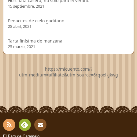
Horchata casera, no solo para el verano
15 septiembre, 2021
Pedacitos de cielo gaditano
28 abril, 2021
Tarta finísima de manzana
25 marzo, 2021
https://micuento.com/?
utm_medium=affiliate&utm_source=6rqoelkjkwg
RSS
Fee
El Faro de Caramelo