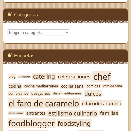
Categorías
Categorías
Etiquetas
chef
catering
celebraciones
blog
blogger
cocina
cocina sana
cocina mediterránea
comidas
comida sana
dulces
desayunos
cumpleaños
dieta mediterránea
el faro de caramelo
elfarodecaramelo
estilismo culinario
familias
entrantes
ensaladas
foodblogger
foodstyling