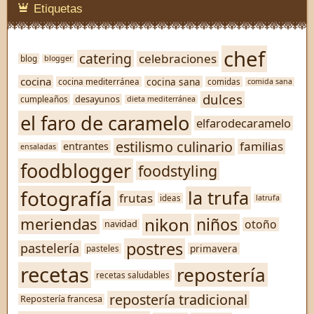
Etiquetas
chef
catering
celebraciones
blog
blogger
cocina
cocina sana
cocina mediterránea
comidas
comida sana
dulces
desayunos
cumpleaños
dieta mediterránea
el faro de caramelo
elfarodecaramelo
estilismo culinario
familias
entrantes
ensaladas
foodblogger
foodstyling
fotografía
la trufa
frutas
ideas
latrufa
nikon
niños
meriendas
otoño
navidad
postres
pastelería
primavera
pasteles
recetas
repostería
recetas saludables
repostería tradicional
Repostería francesa