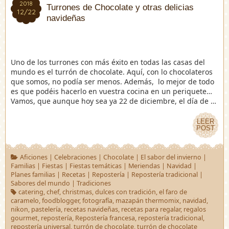
2018
2018
Turrones de Chocolate y otras delicias
12/22
12/22
navideñas
Uno de los turrones con más éxito en todas las casas del
mundo es el turrón de chocolate. Aquí, con lo chocolateros
que somos, no podía ser menos. Además, lo mejor de todo
es que podéis hacerlo en vuestra cocina en un periquete…
Vamos, que aunque hoy sea ya 22 de diciembre, el día de …
LEER
LEER
POST
POST
Aficiones
|
Celebraciones
|
Chocolate
|
El sabor del invierno
|
Familias
|
Fiestas
|
Fiestas temáticas
|
Meriendas
|
Navidad
|
Planes familias
|
Recetas
|
Repostería
|
Repostería tradicional
|
Sabores del mundo
|
Tradiciones
catering
,
chef
,
christmas
,
dulces con tradición
,
el faro de
caramelo
,
foodblogger
,
fotografía
,
mazapán thermomix
,
navidad
,
nikon
,
pastelería
,
recetas navideñas
,
recetas para regalar
,
regalos
gourmet
,
repostería
,
Repostería francesa
,
repostería tradicional
,
repostería universal
,
turrón de chocolate
,
turrón de chocolate