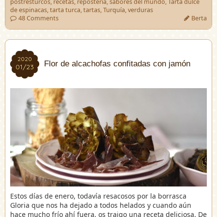
postresturcos
,
recetas
,
repostería
,
sabores del mundo
,
Tarta dulce
de espinacas
,
tarta turca
,
tartas
,
Turquía
,
verduras
48 Comments
Berta
2020
2020
Flor de alcachofas confitadas con jamón
01/23
01/23
Estos días de enero, todavía resacosos por la borrasca
Gloria que nos ha dejado a todos helados y cuando aún
hace mucho frío ahí fuera, os traigo una receta deliciosa. De