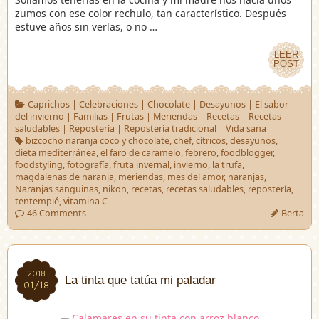
zumos con ese color rechulo, tan característico. Después
estuve años sin verlas, o no …
LEER
LEER
POST
POST
Caprichos
|
Celebraciones
|
Chocolate
|
Desayunos
|
El sabor
del invierno
|
Familias
|
Frutas
|
Meriendas
|
Recetas
|
Recetas
saludables
|
Repostería
|
Repostería tradicional
|
Vida sana
bizcocho naranja coco y chocolate
,
chef
,
cítricos
,
desayunos
,
dieta mediterránea
,
el faro de caramelo
,
febrero
,
foodblogger
,
foodstyling
,
fotografía
,
fruta invernal
,
invierno
,
la trufa
,
magdalenas de naranja
,
meriendas
,
mes del amor
,
naranjas
,
Naranjas sanguinas
,
nikon
,
recetas
,
recetas saludables
,
repostería
,
tentempié
,
vitamina C
46 Comments
Berta
2018
2018
La tinta que tatúa mi paladar
01/18
01/18