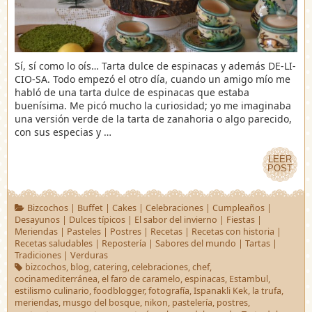
Sí, sí como lo oís… Tarta dulce de espinacas y además DE-LI-
CIO-SA. Todo empezó el otro día, cuando un amigo mío me
habló de una tarta dulce de espinacas que estaba
buenísima. Me picó mucho la curiosidad; yo me imaginaba
una versión verde de la tarta de zanahoria o algo parecido,
con sus especias y …
LEER
LEER
POST
POST
Bizcochos
|
Buffet
|
Cakes
|
Celebraciones
|
Cumpleaños
|
Desayunos
|
Dulces típicos
|
El sabor del invierno
|
Fiestas
|
Meriendas
|
Pasteles
|
Postres
|
Recetas
|
Recetas con historia
|
Recetas saludables
|
Repostería
|
Sabores del mundo
|
Tartas
|
Tradiciones
|
Verduras
bizcochos
,
blog
,
catering
,
celebraciones
,
chef
,
cocinamediterránea
,
el faro de caramelo
,
espinacas
,
Estambul
,
estilismo culinario
,
foodblogger
,
fotografía
,
Ispanakli Kek
,
la trufa
,
meriendas
,
musgo del bosque
,
nikon
,
pastelería
,
postres
,