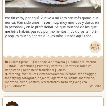
Por fin estoy por aquí. Vuelvo a mi Faro con más ganas que
nunca. Han sido unos meses muy, muy movidos y duros en
lo personal y en lo profesional. Sé que muchos de los que
me leéis habéis pasado por momentos muy duros también
y seguro mucho peores que los míos. Desde aquí toda …
LEER
LEER
POST
POST
Dulces típicos
|
El sabor de la primavera
|
El sabor del invierno
|
Frutas
|
Meriendas
|
Postres
|
Recetas
|
Recetas saludables
|
Repostería
|
Repostería tradicional
|
Tartas
catering
,
chef
,
dulces
,
elfarodecaramelo
,
eventos
,
foodblogger
,
foodstyling
,
fotografía
,
hojaldre
,
lagarterana
,
latrufa
,
mantelería
,
manzana
,
nikon
,
postres
,
recetasfáciles
,
tarta
,
vajillainglesa
1 Comment
Berta
2020
2020