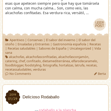
esas que apetecen siempre pero que hay que tomársela
con calma, con mucha calma… Son, como veis, las
alcachofas confitadas. Esa verdura rica, versátil, …
LEER
LEER
POST
POST
Aperitivos
|
Conservas
|
El sabor del invierno
|
El sabor del
otoño
|
Ensaladas y Entrantes
|
Gastronomía española
|
Recetas
|
Recetas saludables
|
Sabores de España
|
Uncategorized
|
Vida
sana
alcachofas
,
alcachofasconfitadas
,
alcachofasconjamón
,
catering
,
chef
,
confitado
,
dietamediterránea
,
elfarodecaramelo
,
foodblogger
,
foodstyling
,
fotografía
,
hortalizas
,
latrufa
,
recetas
,
recetassaludables
,
verduras
No Comments
Berta
2019
2019
Delicioso Rodaballo
01/29
01/29