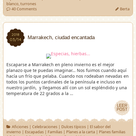
blanco
,
turrones
40 Comments
Berta
2018
2018
Marrakech, ciudad encantada
03/14
03/14
Escaparse a Marrakech en pleno invierno es el mejor
planazo que te puedas imaginar… Nos fuimos cuando aquí
hacía un frío que pelaba. Cuando nos rodeaban nevadas en
todos los puntos cardinales de la península e incluso en
nuestro jardín, y llegamos allí con un sol espléndido y una
temperatura de 22 grados a la …
LEER
LEER
POST
POST
Aficiones
|
Celebraciones
|
Dulces típicos
|
El sabor del
invierno
|
Escapadas
|
Familias
|
Planes a la carta
|
Planes familias