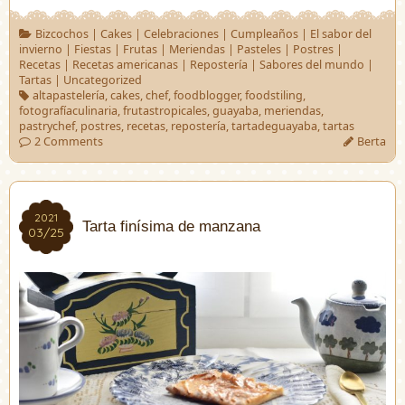
Bizcochos
|
Cakes
|
Celebraciones
|
Cumpleaños
|
El sabor del
invierno
|
Fiestas
|
Frutas
|
Meriendas
|
Pasteles
|
Postres
|
Recetas
|
Recetas americanas
|
Repostería
|
Sabores del mundo
|
Tartas
|
Uncategorized
altapastelería
,
cakes
,
chef
,
foodblogger
,
foodstiling
,
fotografíaculinaria
,
frutastropicales
,
guayaba
,
meriendas
,
pastrychef
,
postres
,
recetas
,
repostería
,
tartadeguayaba
,
tartas
2 Comments
Berta
2021
2021
Tarta finísima de manzana
03/25
03/25