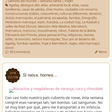
|
Sabores del mundo
|
Semana Santa
|
Viajes
Agafay
,
albergue alto atlas
,
artesanía local
,
atlas
,
casas
beréberes
,
casas de adobe
,
chez momo
,
ciudades con encanto
,
Construcciones árabes
,
costumbres
,
culturas diferentes
,
desierto
,
dulces marroquíes
,
el palmeral
,
escapadas
,
familias
,
fotografía
,
Herbolario marroquí
,
islam
,
Kutubía
,
La ciudad roja
,
La Kasbah y
calles de Riad Zitoum
,
Mansión dela Medina
,
Marrakech
,
marruecos
,
morocco
,
musulmanes
,
nikon
,
Palacio de la Bahía
,
Pâtisserie des Princes
,
plaza yamaa el Fna
,
religiones
,
taimas
,
tallas
,
té moruno
,
techos marroquíes
,
Tour por el desierto de
Agafay
,
Tumbas saadíes
,
Viaje a Marrakech
,
viajes
,
vida marroquí
,
zocos
39 Comments
Berta
2018
2018
Si nieva, hornea…
02/08
02/08
Con casi todo nuestro país cubierto de nieve, ésta semana
compré esas naranjas tan, tan bonitas. Las sanguinas. No
sé muy bien por qué, pero me transportan a mi infancia.
Solíamos tenerlas en la cocina y mi madre nos hacía unos