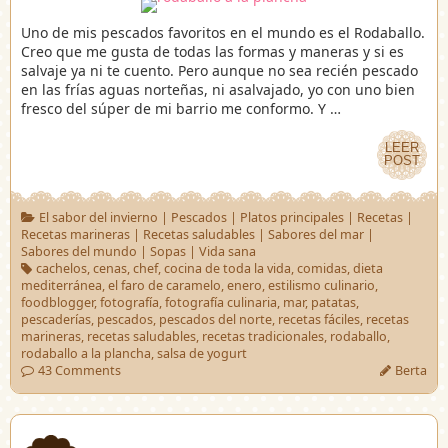
Uno de mis pescados favoritos en el mundo es el Rodaballo.
Creo que me gusta de todas las formas y maneras y si es
salvaje ya ni te cuento. Pero aunque no sea recién pescado
en las frías aguas norteñas, ni asalvajado, yo con uno bien
fresco del súper de mi barrio me conformo. Y …
LEER
LEER
POST
POST
El sabor del invierno
|
Pescados
|
Platos principales
|
Recetas
|
Recetas marineras
|
Recetas saludables
|
Sabores del mar
|
Sabores del mundo
|
Sopas
|
Vida sana
cachelos
,
cenas
,
chef
,
cocina de toda la vida
,
comidas
,
dieta
mediterránea
,
el faro de caramelo
,
enero
,
estilismo culinario
,
foodblogger
,
fotografía
,
fotografía culinaria
,
mar
,
patatas
,
pescaderías
,
pescados
,
pescados del norte
,
recetas fáciles
,
recetas
marineras
,
recetas saludables
,
recetas tradicionales
,
rodaballo
,
rodaballo a la plancha
,
salsa de yogurt
43 Comments
Berta