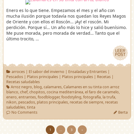
Enero es lo que tiene. Empezamos el mes y el año con
mucha ilusión porque todavía nos quedan los Reyes Magos
de Oriente y con ellos el Roscón… ¡Ay! el roscón. Mi
perdición. Porque sí… Un año más lo hice y salió buenísimo.
Me puse morada, pero morada de verdad… Tanto que el
último trocito, …
LEER
LEER
POST
POST
arroces
|
El sabor del invierno
|
Ensaladas y Entrantes
|
Pescados
|
Platos principales
|
Platos principales
|
Recetas
|
Recetas saludables
Arroz negro
,
blog
,
calamares
,
Calamares en su tinta con arroz
blanco
,
chef
,
chopitos
,
cocina mediterránea
,
el faro de caramelo
,
enero
,
entrantes
,
foodblogger
,
foodstyling
,
fotografía
,
la trufa
,
nikon
,
pescados
,
platos principales
,
recetas de siempre
,
recetas
saludables
,
tinta
No Comments
Berta
1
…
3
›