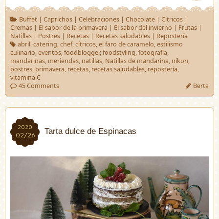
Buffet
|
Caprichos
|
Celebraciones
|
Chocolate
|
Cítricos
|
Cremas
|
El sabor de la primavera
|
El sabor del invierno
|
Frutas
|
Natillas
|
Postres
|
Recetas
|
Recetas saludables
|
Repostería
abril
,
catering
,
chef
,
cítricos
,
el faro de caramelo
,
estilismo
culinario
,
eventos
,
foodblogger
,
foodstyling
,
fotografía
,
mandarinas
,
meriendas
,
natillas
,
Natillas de mandarina
,
nikon
,
postres
,
primavera
,
recetas
,
recetas saludables
,
repostería
,
vitamina C
45 Comments
Berta
2020
2020
Tarta dulce de Espinacas
02/26
02/26