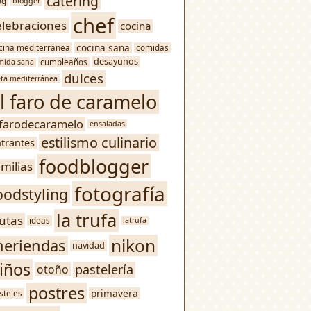
catering
og
blogger
chef
elebraciones
cocina
cocina sana
cina mediterránea
comidas
desayunos
mida sana
cumpleaños
dulces
eta mediterránea
l faro de caramelo
lfarodecaramelo
ensaladas
estilismo culinario
trantes
foodblogger
amilias
fotografía
oodstyling
la trufa
rutas
ideas
latrufa
nikon
eriendas
navidad
iños
pastelería
otoño
postres
primavera
steles