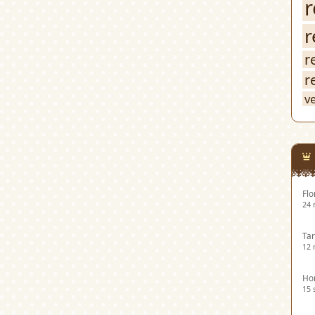
r
r
r
r
v
Flo
24 
Tar
12 
Hor
15 