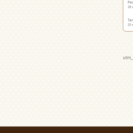
Ped
28 
Tar
25 
utm_