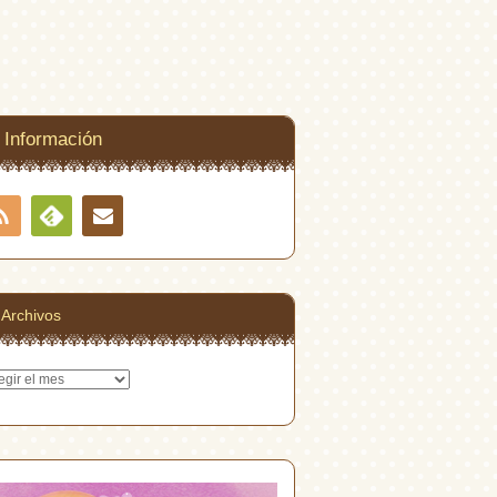
Información
RSS
Contacto
Feedly
Archivos
hivos