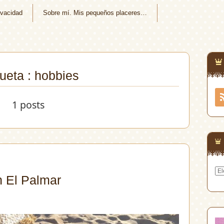
ivacidad
Sobre mí. Mis pequeños placeres…
queta : hobbies
1 posts
Arc
n El Palmar