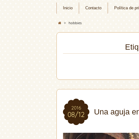
Inicio
Contacto
Política de pr
>
hobbies
Eti
2016
2016
Una aguja e
08/12
08/12