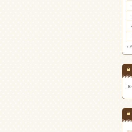
« 
Cat