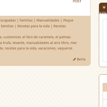
POST
POST
Escapadas
|
Familias
|
Manualidades
|
Peque
 familias
|
Recetas para la vida
|
Recetas
a
,
customizer
,
el faro de caramelo
,
el palmar
,
la trufa
,
levante
,
manualidades al aire libre
,
mar
te
,
recetas para la vida
,
vacaciones
,
vaqueros
Berta