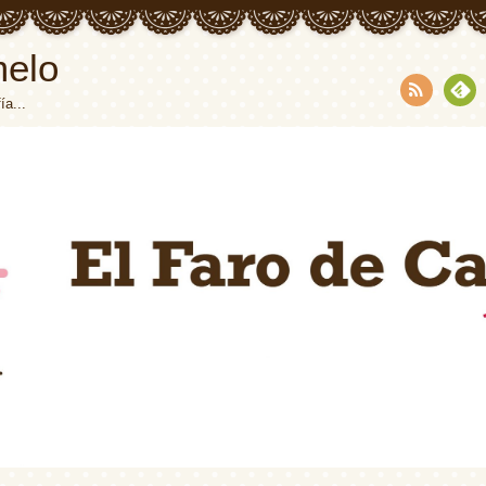
melo
ía...
RSS
Fee
dly