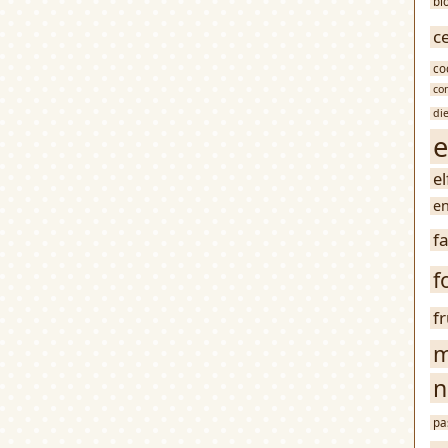
bl
c
co
co
di
e
e
en
f
f
f
m
n
pa