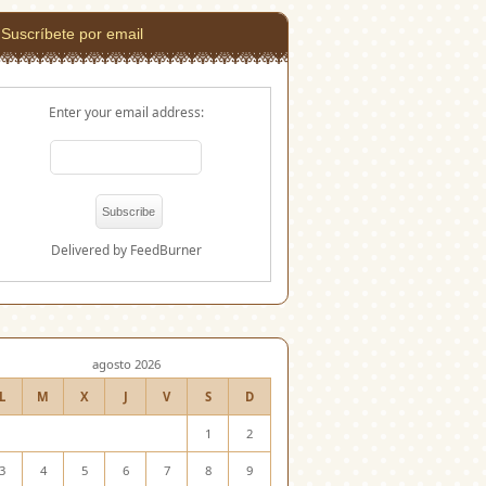
Suscríbete por email
Enter your email address:
Delivered by
FeedBurner
agosto 2026
L
M
X
J
V
S
D
1
2
3
4
5
6
7
8
9