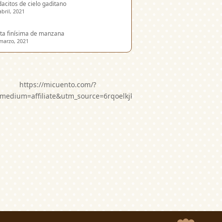
acitos de cielo gaditano
abril, 2021
ta finísima de manzana
marzo, 2021
https://micuento.com/?
medium=affiliate&utm_source=6rqoelkjkwg