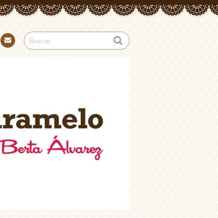
Con
tact
o