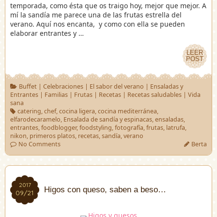
temporada, como ésta que os traigo hoy, mejor que mejor. A
mí la sandía me parece una de las frutas estrella del
verano. Aquí nos encanta, y como con ella se pueden
elaborar entrantes y …
LEER
LEER
POST
POST
Buffet
|
Celebraciones
|
El sabor del verano
|
Ensaladas y
Entrantes
|
Familias
|
Frutas
|
Recetas
|
Recetas saludables
|
Vida
sana
catering
,
chef
,
cocina ligera
,
cocina mediterránea
,
elfarodecaramelo
,
Ensalada de sandía y espinacas
,
ensaladas
,
entrantes
,
foodblogger
,
foodstyling
,
fotografía
,
frutas
,
latrufa
,
nikon
,
primeros platos
,
recetas
,
sandía
,
verano
No Comments
Berta
2017
2017
Higos con queso, saben a beso…
09/21
09/21