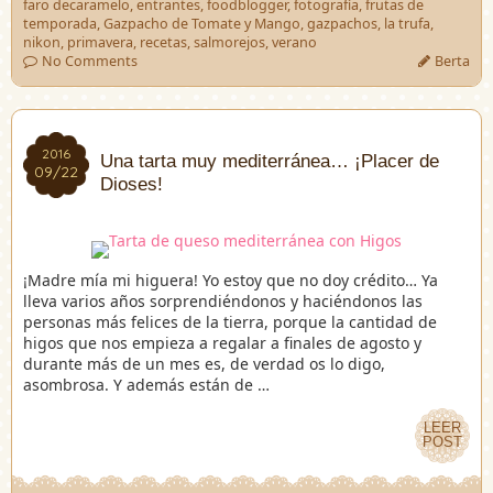
faro decaramelo
,
entrantes
,
foodblogger
,
fotografía
,
frutas de
temporada
,
Gazpacho de Tomate y Mango
,
gazpachos
,
la trufa
,
nikon
,
primavera
,
recetas
,
salmorejos
,
verano
No Comments
Berta
2016
2016
Una tarta muy mediterránea… ¡Placer de
09/22
09/22
Dioses!
¡Madre mía mi higuera! Yo estoy que no doy crédito… Ya
lleva varios años sorprendiéndonos y haciéndonos las
personas más felices de la tierra, porque la cantidad de
higos que nos empieza a regalar a finales de agosto y
durante más de un mes es, de verdad os lo digo,
asombrosa. Y además están de …
LEER
LEER
POST
POST