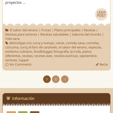
proyectos …
LEER
LEER
POST
POST
El sabor del verano
|
Frutas
|
Platos principales
|
Recetas
|
Recetas para tarteras
|
Recetas saludables
|
Sabores del mundo
|
Vida sana
albóndigas con curry y mango
,
cenas
,
comida sana
,
comidas
,
cúrcuma
,
curry
,
el faro de caramelo
,
el sabor del verano
,
especias
,
estilismo culinario
,
foodblogger
,
fotografía
,
la trufa
,
platos
diferentes
,
recetas
,
recetas aves
,
recetas exóticas
,
septiembre
,
tarteras
,
tupper
No Comments
Berta
1
2
›
Información