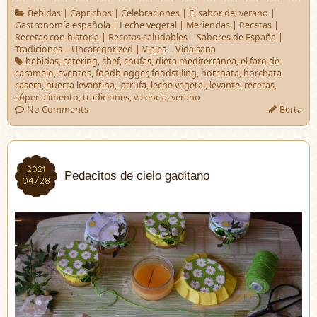
Bebidas
|
Caprichos
|
Celebraciones
|
El sabor del verano
|
Gastronomía española
|
Leche vegetal
|
Meriendas
|
Recetas
|
Recetas con historia
|
Recetas saludables
|
Sabores de España
|
Tradiciones
|
Uncategorized
|
Viajes
|
Vida sana
bebidas
,
catering
,
chef
,
chufas
,
dieta mediterránea
,
el faro de
caramelo
,
eventos
,
foodblogger
,
foodstiling
,
horchata
,
horchata
casera
,
huerta levantina
,
latrufa
,
leche vegetal
,
levante
,
recetas
,
súper alimento
,
tradiciones
,
valencia
,
verano
No Comments
Berta
2021
2021
Pedacitos de cielo gaditano
04/28
04/28