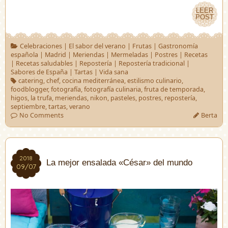
LEER
LEER
POST
POST
Celebraciones
|
El sabor del verano
|
Frutas
|
Gastronomía
española
|
Madrid
|
Meriendas
|
Mermeladas
|
Postres
|
Recetas
|
Recetas saludables
|
Repostería
|
Repostería tradicional
|
Sabores de España
|
Tartas
|
Vida sana
catering
,
chef
,
cocina mediterránea
,
estilismo culinario
,
foodblogger
,
fotografía
,
fotografía culinaria
,
fruta de temporada
,
higos
,
la trufa
,
meriendas
,
nikon
,
pasteles
,
postres
,
repostería
,
septiembre
,
tartas
,
verano
No Comments
Berta
2018
2018
La mejor ensalada «César» del mundo
09/07
09/07