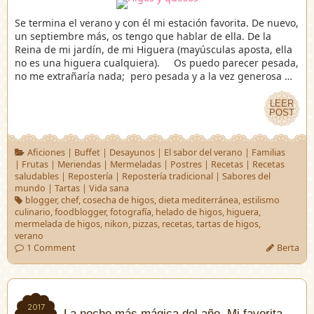
Se termina el verano y con él mi estación favorita. De nuevo,
un septiembre más, os tengo que hablar de ella. De la
Reina de mi jardín, de mi Higuera (mayúsculas aposta, ella
no es una higuera cualquiera). Os puedo parecer pesada,
no me extrañaría nada; pero pesada y a la vez generosa …
LEER
LEER
POST
POST
Aficiones
|
Buffet
|
Desayunos
|
El sabor del verano
|
Familias
|
Frutas
|
Meriendas
|
Mermeladas
|
Postres
|
Recetas
|
Recetas
saludables
|
Repostería
|
Repostería tradicional
|
Sabores del
mundo
|
Tartas
|
Vida sana
blogger
,
chef
,
cosecha de higos
,
dieta mediterránea
,
estilismo
culinario
,
foodblogger
,
fotografía
,
helado de higos
,
higuera
,
mermelada de higos
,
nikon
,
pizzas
,
recetas
,
tartas de higos
,
verano
1 Comment
Berta
2017
2017
La noche más mágica del año. Mi favorita…