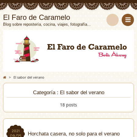
El Faro de Caramelo
Blog sobre repostería, cocina, viajes, fotografía...
>
El sabor del verano
Categoría : El sabor del verano
18 posts
2021
2021
Horchata casera, no solo para el verano
09/15
09/15