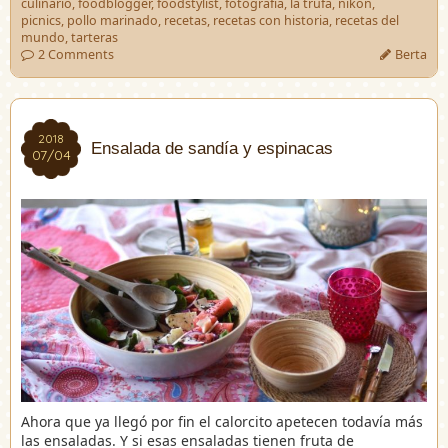
culinario
,
foodblogger
,
foodstylist
,
fotografía
,
la trufa
,
nikon
,
picnics
,
pollo marinado
,
recetas
,
recetas con historia
,
recetas del
mundo
,
tarteras
2 Comments
Berta
2018
2018
Ensalada de sandía y espinacas
07/04
07/04
Ahora que ya llegó por fin el calorcito apetecen todavía más
las ensaladas. Y si esas ensaladas tienen fruta de