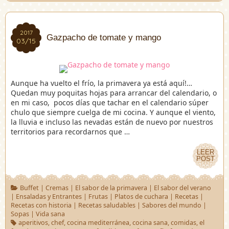
2017
2017
Gazpacho de tomate y mango
03/15
03/15
Aunque ha vuelto el frío, la primavera ya está aquí!…
Quedan muy poquitas hojas para arrancar del calendario, o
en mi caso, pocos días que tachar en el calendario súper
chulo que siempre cuelga de mi cocina. Y aunque el viento,
la lluvia e incluso las nevadas están de nuevo por nuestros
territorios para recordarnos que …
LEER
LEER
POST
POST
Buffet
|
Cremas
|
El sabor de la primavera
|
El sabor del verano
|
Ensaladas y Entrantes
|
Frutas
|
Platos de cuchara
|
Recetas
|
Recetas con historia
|
Recetas saludables
|
Sabores del mundo
|
Sopas
|
Vida sana
aperitivos
,
chef
,
cocina mediterránea
,
cocina sana
,
comidas
,
el