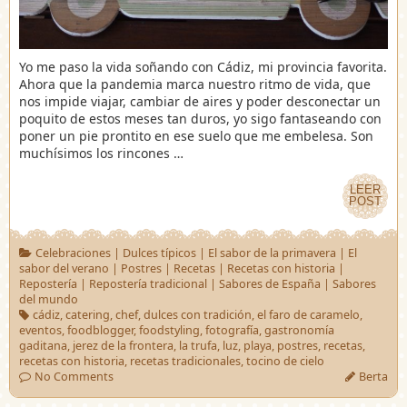
Yo me paso la vida soñando con Cádiz, mi provincia favorita.
Ahora que la pandemia marca nuestro ritmo de vida, que
nos impide viajar, cambiar de aires y poder desconectar un
poquito de estos meses tan duros, yo sigo fantaseando con
poner un pie prontito en ese suelo que me embelesa. Son
muchísimos los rincones …
LEER
LEER
POST
POST
Celebraciones
|
Dulces típicos
|
El sabor de la primavera
|
El
sabor del verano
|
Postres
|
Recetas
|
Recetas con historia
|
Repostería
|
Repostería tradicional
|
Sabores de España
|
Sabores
del mundo
cádiz
,
catering
,
chef
,
dulces con tradición
,
el faro de caramelo
,
eventos
,
foodblogger
,
foodstyling
,
fotografía
,
gastronomía
gaditana
,
jerez de la frontera
,
la trufa
,
luz
,
playa
,
postres
,
recetas
,
recetas con historia
,
recetas tradicionales
,
tocino de cielo
No Comments
Berta