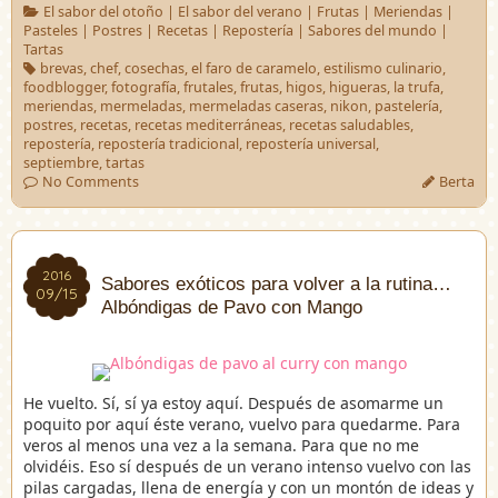
El sabor del otoño
|
El sabor del verano
|
Frutas
|
Meriendas
|
Pasteles
|
Postres
|
Recetas
|
Repostería
|
Sabores del mundo
|
Tartas
brevas
,
chef
,
cosechas
,
el faro de caramelo
,
estilismo culinario
,
foodblogger
,
fotografía
,
frutales
,
frutas
,
higos
,
higueras
,
la trufa
,
meriendas
,
mermeladas
,
mermeladas caseras
,
nikon
,
pastelería
,
postres
,
recetas
,
recetas mediterráneas
,
recetas saludables
,
repostería
,
repostería tradicional
,
repostería universal
,
septiembre
,
tartas
No Comments
Berta
2016
2016
Sabores exóticos para volver a la rutina…
09/15
09/15
Albóndigas de Pavo con Mango
He vuelto. Sí, sí ya estoy aquí. Después de asomarme un
poquito por aquí éste verano, vuelvo para quedarme. Para
veros al menos una vez a la semana. Para que no me
olvidéis. Eso sí después de un verano intenso vuelvo con las
pilas cargadas, llena de energía y con un montón de ideas y