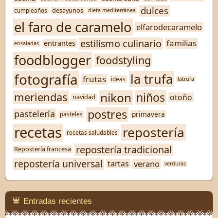
dulces
desayunos
cumpleaños
dieta mediterránea
el faro de caramelo
elfarodecaramelo
estilismo culinario
familias
entrantes
ensaladas
foodblogger
foodstyling
fotografía
la trufa
frutas
ideas
latrufa
nikon
niños
meriendas
otoño
navidad
postres
pastelería
primavera
pasteles
recetas
repostería
recetas saludables
repostería tradicional
Repostería francesa
repostería universal
verano
tartas
verduras
Entradas recientes