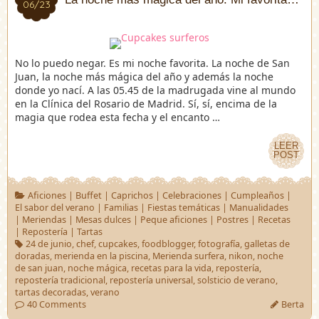
06/23
06/23
No lo puedo negar. Es mi noche favorita. La noche de San
Juan, la noche más mágica del año y además la noche
donde yo nací. A las 05.45 de la madrugada vine al mundo
en la Clínica del Rosario de Madrid. Sí, sí, encima de la
magia que rodea esta fecha y el encanto …
LEER
LEER
POST
POST
Aficiones
|
Buffet
|
Caprichos
|
Celebraciones
|
Cumpleaños
|
El sabor del verano
|
Familias
|
Fiestas temáticas
|
Manualidades
|
Meriendas
|
Mesas dulces
|
Peque aficiones
|
Postres
|
Recetas
|
Repostería
|
Tartas
24 de junio
,
chef
,
cupcakes
,
foodblogger
,
fotografía
,
galletas de
doradas
,
merienda en la piscina
,
Merienda surfera
,
nikon
,
noche
de san juan
,
noche mágica
,
recetas para la vida
,
repostería
,
repostería tradicional
,
repostería universal
,
solsticio de verano
,
tartas decoradas
,
verano
40 Comments
Berta