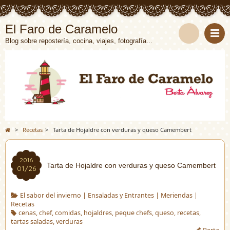
El Faro de Caramelo
Blog sobre repostería, cocina, viajes, fotografía...
>
Recetas
>
Tarta de Hojaldre con verduras y queso Camembert
2016
Tarta de Hojaldre con verduras y queso Camembert
01/26
El sabor del invierno
|
Ensaladas y Entrantes
|
Meriendas
|
Recetas
cenas
,
chef
,
comidas
,
hojaldres
,
peque chefs
,
queso
,
recetas
,
tartas saladas
,
verduras