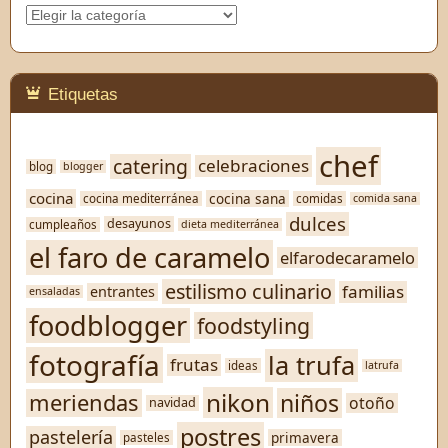
Categorías
Etiquetas
chef
catering
celebraciones
blog
blogger
cocina
cocina sana
cocina mediterránea
comidas
comida sana
dulces
desayunos
cumpleaños
dieta mediterránea
el faro de caramelo
elfarodecaramelo
estilismo culinario
familias
entrantes
ensaladas
foodblogger
foodstyling
fotografía
la trufa
frutas
ideas
latrufa
nikon
niños
meriendas
otoño
navidad
postres
pastelería
primavera
pasteles