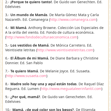
2.-
¡Porque te quiero tanto!
. De Guido van Genechten. Ed.
Edelvives
3.-
Un mundo de Mamás
. De Marta Gómez Mata y Carla
Nazareth. Ed. Comanegra (
http://www.comanegra.com
)
4.-
Mi Mamá
. Anthony Browne. Colección Los Especiales de
A la orilla del viento. Ed. Fondo de cultura económica.
(
http://www.fondodeculturaeconomica.com
)
5.-
Los vestidos de Mamá
. De Mónica Carretero. Ed.
Veintisiete letritas (
http://www.veintisieteletritas.com
)
6.-
El Álbum de mi Mamá.
De Diane Barbara y Christine
Donnier. Ed. San Pablo
7.-
Te quiero Mamá
. De Melanie Joyce. Ed. Susaeta.
(
http://www.susaeta.com
)
8.-
Madre solo hay una y aquí están todas
. De Raquel Díaz
Reguera. Ed. Lumen (
http://www.meguataleerinfantil.com
)
9.-
¿Por qué, mamá?
. De Guido van Genecheten. Ed.
Edelvives
10.-
Mamá, ¿de qué color son los besos?
. De Elisenda