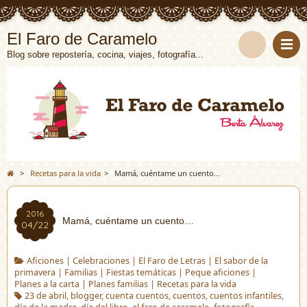
El Faro de Caramelo
Blog sobre repostería, cocina, viajes, fotografía...
>
Recetas para la vida
>
Mamá, cuéntame un cuento…
2016
Mamá, cuéntame un cuento…
04/22
Aficiones
|
Celebraciones
|
El Faro de Letras
|
El sabor de la
primavera
|
Familias
|
Fiestas temáticas
|
Peque aficiones
|
Planes a la carta
|
Planes familias
|
Recetas para la vida
23 de abril
,
blogger
,
cuenta cuentos
,
cuentos
,
cuentos infantiles
,