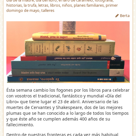
día de la madre
,
día del libro
,
el faro de caramelo
,
fotografía
,
historias
,
la trufa
,
letras
,
libros
,
niños
,
planes familiares
,
primer
domingo de mayo
,
talleres
Berta
Ésta semana cambio los fogones por los libros para celebrar
con vosotros el tradicional, fantástico y mundial «Día del
Libro» que tiene lugar el 23 de abril. Aniversario de las
muertes de Cervantes y Shakespeare, dos de las mejores
plumas que se han conocido a lo largo de todos los tiempos
y que éste año se cumplen además 400 años de su
fallecimiento.
Dentro de nuestras fronteras es cada vez más habitual