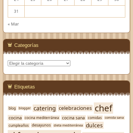
31
« Mar
Categorías
Categorías
Etiquetas
chef
catering
celebraciones
blog
blogger
cocina
cocina sana
cocina mediterránea
comidas
comida sana
dulces
desayunos
cumpleaños
dieta mediterránea