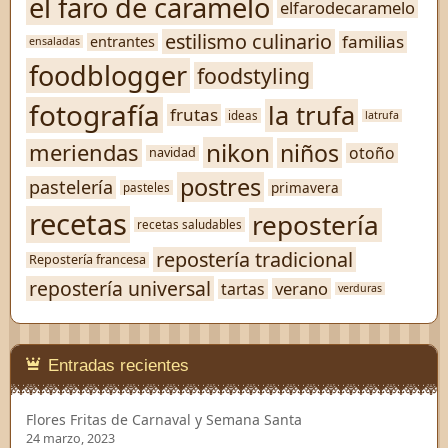
el faro de caramelo
elfarodecaramelo
estilismo culinario
familias
entrantes
ensaladas
foodblogger
foodstyling
fotografía
la trufa
frutas
ideas
latrufa
nikon
niños
meriendas
otoño
navidad
postres
pastelería
primavera
pasteles
recetas
repostería
recetas saludables
repostería tradicional
Repostería francesa
repostería universal
verano
tartas
verduras
Entradas recientes
Flores Fritas de Carnaval y Semana Santa
24 marzo, 2023