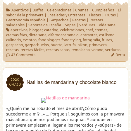
Aperitivos
|
Buffet
|
Celebraciones
|
Cremas
|
Cumpleaños
|
El
sabor de la primavera
|
Ensaladas y Entrantes
|
Fiestas
|
Frutas
|
Gastronomía española
|
Gazpachos
|
Recetas
|
Recetas
saludables
|
Sabores de España
|
Sopas
|
Verduras
|
Vida sana
aperitivos
,
blogger
,
catering
,
celebraciones
,
chef
,
cremas
,
cremas frías
,
dieta sana
,
elfarodecaramelo
,
entrantes
,
estilismo
culinario
,
eventos
,
foodblogger
,
foodstyling
,
fotografía
,
frutas
,
gazpacho
,
gazpachuelos
,
huerto
,
latrufa
,
nikon
,
primavera
,
recetas
,
recetas fáciles
,
recetas sanas
,
remolacha
,
verano
,
verduras
43 Comments
Berta
2020
2020
Natillas de mandarina y chocolate blanco
04/30
04/30
«¿Quién me ha robado el mes de abril?¿Cómo pudo
sucederme a mí?…» … Porque sí, seguimos con la primavera
más atípica que nos podíamos imaginar. Y aunque en
primavera empiezan a llegar a los mercados y «súpers» de
barrio un montón de frutas nuevas, este año, el año del