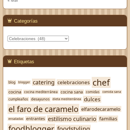
« Mar
Categorías
Categorías
Etiquetas
chef
catering
celebraciones
blog
blogger
cocina
cocina sana
cocina mediterránea
comidas
comida sana
dulces
desayunos
cumpleaños
dieta mediterránea
el faro de caramelo
elfarodecaramelo
estilismo culinario
familias
entrantes
ensaladas
foodblogger
foodstyling