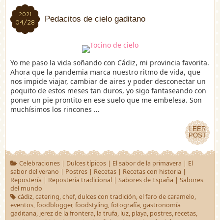
2021
2021
Pedacitos de cielo gaditano
04/28
04/28
Yo me paso la vida soñando con Cádiz, mi provincia favorita.
Ahora que la pandemia marca nuestro ritmo de vida, que
nos impide viajar, cambiar de aires y poder desconectar un
poquito de estos meses tan duros, yo sigo fantaseando con
poner un pie prontito en ese suelo que me embelesa. Son
muchísimos los rincones …
LEER
LEER
POST
POST
Celebraciones
|
Dulces típicos
|
El sabor de la primavera
|
El
sabor del verano
|
Postres
|
Recetas
|
Recetas con historia
|
Repostería
|
Repostería tradicional
|
Sabores de España
|
Sabores
del mundo
cádiz
,
catering
,
chef
,
dulces con tradición
,
el faro de caramelo
,
eventos
,
foodblogger
,
foodstyling
,
fotografía
,
gastronomía
gaditana
,
jerez de la frontera
,
la trufa
,
luz
,
playa
,
postres
,
recetas
,