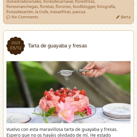
dulcestradicionales
,
floresdecarnaval
,
floresfritas
,
floresmanchegas
,
floretas
,
florones
,
foodblogger
,
fotografía
,
frutasdesartén
,
la trufa
,
masasfritas
,
pascua
No Comments
Berta
2023
2023
Tarta de guayaba y fresas
03/12
03/12
Vuelvo con esta maravillosa tarta de guayaba y fresas.
Espero que no os hayáis olvidado de mí. He estado