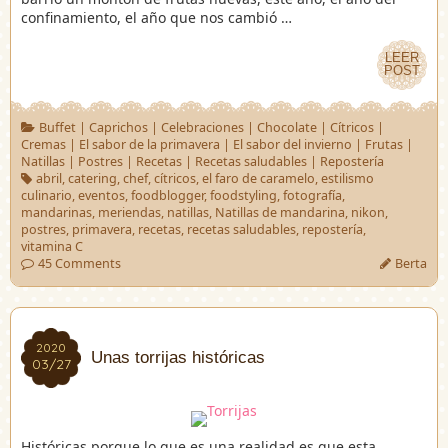
confinamiento, el año que nos cambió …
LEER
LEER
POST
POST
Buffet
|
Caprichos
|
Celebraciones
|
Chocolate
|
Cítricos
|
Cremas
|
El sabor de la primavera
|
El sabor del invierno
|
Frutas
|
Natillas
|
Postres
|
Recetas
|
Recetas saludables
|
Repostería
abril
,
catering
,
chef
,
cítricos
,
el faro de caramelo
,
estilismo
culinario
,
eventos
,
foodblogger
,
foodstyling
,
fotografía
,
mandarinas
,
meriendas
,
natillas
,
Natillas de mandarina
,
nikon
,
postres
,
primavera
,
recetas
,
recetas saludables
,
repostería
,
vitamina C
45 Comments
Berta
2020
2020
Unas torrijas históricas
03/27
03/27
Históricas porque lo que es una realidad es que esta