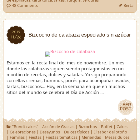
de espinacas
,
tarta turca
,
tartas
,
Turquía
,
verduras
48 Comments
Berta
2019
2019
Bizcocho de calabaza especiado sin azúcar
11/26
11/26
Estamos en la recta final del mes de noviembre. Un mes
donde las calabazas siguen siendo protagonistas en un
montón de recetas, dulces y saladas. Yo sigo preparando
con ellas cremas, hummus, purés para acompañar asados,
tartas, bizcochos… Hoy, en la semana en que en muchos
sitios del mundo se celebra el Día de Acción …
LEER
LEER
POST
POST
"Bundt cakes"
|
Acción de Gracias
|
Bizcochos
|
Buffet
|
Cakes
|
Celebraciones
|
Desayunos
|
Dulces típicos
|
El sabor del otoño
|
Familias
|
Fiestas
|
Fiestas temáticas
|
Meriendas
|
Mesas dulces