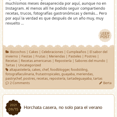
muchísimos meses desaparecida por aquí, aunque no en
Instagram. Al menos allí he podido seguir compartiendo
recetas, trucos, fotografías gastronómicas y demás… Pero
por aquí la verdad es que después de un año muy, muy
revuelto …
LEER
LEER
POST
POST
Bizcochos
|
Cakes
|
Celebraciones
|
Cumpleaños
|
El sabor del
invierno
|
Fiestas
|
Frutas
|
Meriendas
|
Pasteles
|
Postres
|
Recetas
|
Recetas americanas
|
Repostería
|
Sabores del mundo
|
Tartas
|
Uncategorized
altapastelería
,
cakes
,
chef
,
foodblogger
,
foodstiling
,
fotografíaculinaria
,
frutastropicales
,
guayaba
,
meriendas
,
pastrychef
,
postres
,
recetas
,
repostería
,
tartadeguayaba
,
tartas
2 Comments
Berta
2021
2021
Horchata casera, no solo para el verano
09/15
09/15