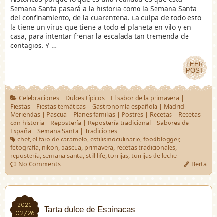
Semana Santa pasará a la historia como la Semana Santa
del confinamiento, de la cuarentena. La culpa de todo esto
la tiene un virus que tiene a todo el planeta en vilo y en
casa, para intentar frenar la escalada tan tremenda de
contagios. Y …
LEER
LEER
POST
POST
Celebraciones
|
Dulces típicos
|
El sabor de la primavera
|
Fiestas
|
Fiestas temáticas
|
Gastronomía española
|
Madrid
|
Meriendas
|
Pascua
|
Planes familias
|
Postres
|
Recetas
|
Recetas
con historia
|
Repostería
|
Repostería tradicional
|
Sabores de
España
|
Semana Santa
|
Tradiciones
chef
,
el faro de caramelo
,
estilismoculinario
,
foodblogger
,
fotografía
,
nikon
,
pascua
,
primavera
,
recetas tradicionales
,
repostería
,
semana santa
,
still life
,
torrijas
,
torrijas de leche
No Comments
Berta
2020
2020
Tarta dulce de Espinacas
02/26
02/26