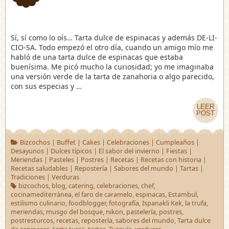
Sí, sí como lo oís… Tarta dulce de espinacas y además DE-LI-
CIO-SA. Todo empezó el otro día, cuando un amigo mío me
habló de una tarta dulce de espinacas que estaba
buenísima. Me picó mucho la curiosidad; yo me imaginaba
una versión verde de la tarta de zanahoria o algo parecido,
con sus especias y …
LEER
LEER
POST
POST
Bizcochos
|
Buffet
|
Cakes
|
Celebraciones
|
Cumpleaños
|
Desayunos
|
Dulces típicos
|
El sabor del invierno
|
Fiestas
|
Meriendas
|
Pasteles
|
Postres
|
Recetas
|
Recetas con historia
|
Recetas saludables
|
Repostería
|
Sabores del mundo
|
Tartas
|
Tradiciones
|
Verduras
bizcochos
,
blog
,
catering
,
celebraciones
,
chef
,
cocinamediterránea
,
el faro de caramelo
,
espinacas
,
Estambul
,
estilismo culinario
,
foodblogger
,
fotografía
,
Ispanakli Kek
,
la trufa
,
meriendas
,
musgo del bosque
,
nikon
,
pastelería
,
postres
,
postresturcos
,
recetas
,
repostería
,
sabores del mundo
,
Tarta dulce