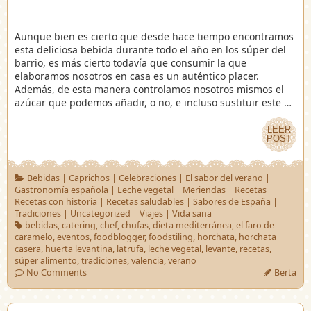
Aunque bien es cierto que desde hace tiempo encontramos
esta deliciosa bebida durante todo el año en los súper del
barrio, es más cierto todavía que consumir la que
elaboramos nosotros en casa es un auténtico placer.
Además, de esta manera controlamos nosotros mismos el
azúcar que podemos añadir, o no, e incluso sustituir este …
LEER
LEER
POST
POST
Bebidas
|
Caprichos
|
Celebraciones
|
El sabor del verano
|
Gastronomía española
|
Leche vegetal
|
Meriendas
|
Recetas
|
Recetas con historia
|
Recetas saludables
|
Sabores de España
|
Tradiciones
|
Uncategorized
|
Viajes
|
Vida sana
bebidas
,
catering
,
chef
,
chufas
,
dieta mediterránea
,
el faro de
caramelo
,
eventos
,
foodblogger
,
foodstiling
,
horchata
,
horchata
casera
,
huerta levantina
,
latrufa
,
leche vegetal
,
levante
,
recetas
,
súper alimento
,
tradiciones
,
valencia
,
verano
No Comments
Berta