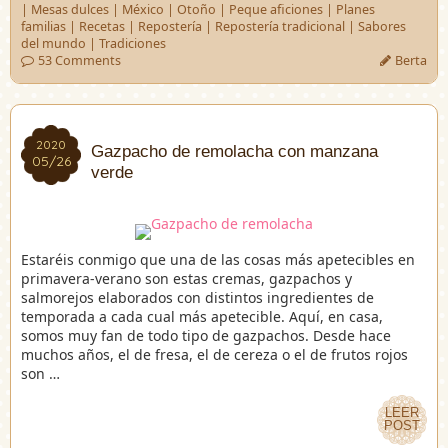
|
Mesas dulces
|
México
|
Otoño
|
Peque aficiones
|
Planes
familias
|
Recetas
|
Repostería
|
Repostería tradicional
|
Sabores
del mundo
|
Tradiciones
53 Comments
Berta
2020
2020
Gazpacho de remolacha con manzana
05/26
05/26
verde
Estaréis conmigo que una de las cosas más apetecibles en
primavera-verano son estas cremas, gazpachos y
salmorejos elaborados con distintos ingredientes de
temporada a cada cual más apetecible. Aquí, en casa,
somos muy fan de todo tipo de gazpachos. Desde hace
muchos años, el de fresa, el de cereza o el de frutos rojos
son …
LEER
LEER
POST
POST