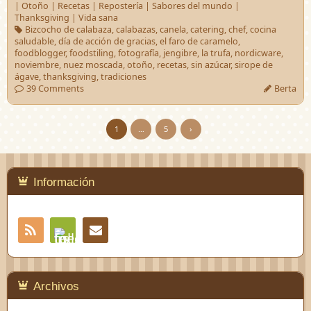
|
Otoño
|
Recetas
|
Repostería
|
Sabores del mundo
|
Thanksgiving
|
Vida sana
Bizcocho de calabaza
,
calabazas
,
canela
,
catering
,
chef
,
cocina
saludable
,
día de acción de gracias
,
el faro de caramelo
,
foodblogger
,
foodstiling
,
fotografía
,
jengibre
,
la trufa
,
nordicware
,
noviembre
,
nuez moscada
,
otoño
,
recetas
,
sin azúcar
,
sirope de
ágave
,
thanksgiving
,
tradiciones
39 Comments
Berta
1
…
5
›
Información
RSS
Contacto
Feedly
Archivos