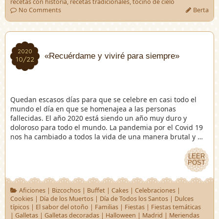
recetas con historia
,
recetas tradicionales
,
tocino de cielo
No Comments
Berta
2020
2020
«Recuérdame y viviré para siempre»
10/22
10/22
Quedan escasos días para que se celebre en casi todo el
mundo el día en que se homenajea a las personas
fallecidas. El año 2020 está siendo un año muy duro y
doloroso para todo el mundo. La pandemia por el Covid 19
nos ha cambiado a todos la vida de una manera brutal y …
LEER
LEER
POST
POST
Aficiones
|
Bizcochos
|
Buffet
|
Cakes
|
Celebraciones
|
Cookies
|
Día de los Muertos
|
Día de Todos los Santos
|
Dulces
típicos
|
El sabor del otoño
|
Familias
|
Fiestas
|
Fiestas temáticas
|
Galletas
|
Galletas decoradas
|
Halloween
|
Madrid
|
Meriendas