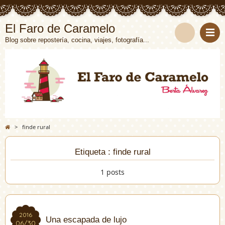
El Faro de Caramelo
Blog sobre repostería, cocina, viajes, fotografía...
>
finde rural
Etiqueta : finde rural
1 posts
2016
2016
Una escapada de lujo
06/30
06/30