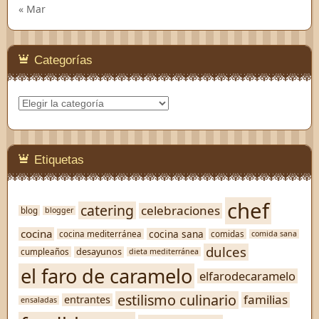
« Mar
Categorías
Categorías
Etiquetas
chef
catering
celebraciones
blog
blogger
cocina
cocina sana
cocina mediterránea
comidas
comida sana
dulces
desayunos
cumpleaños
dieta mediterránea
el faro de caramelo
elfarodecaramelo
estilismo culinario
familias
entrantes
ensaladas