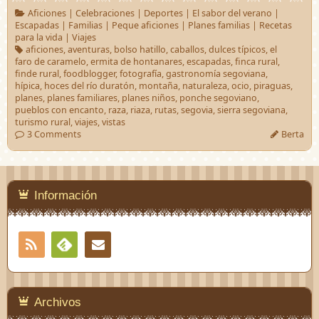
Aficiones
|
Celebraciones
|
Deportes
|
El sabor del verano
|
Escapadas
|
Familias
|
Peque aficiones
|
Planes familias
|
Recetas
para la vida
|
Viajes
aficiones
,
aventuras
,
bolso hatillo
,
caballos
,
dulces típicos
,
el
faro de caramelo
,
ermita de hontanares
,
escapadas
,
finca rural
,
finde rural
,
foodblogger
,
fotografía
,
gastronomía segoviana
,
hípica
,
hoces del río duratón
,
montaña
,
naturaleza
,
ocio
,
piraguas
,
planes
,
planes familiares
,
planes niños
,
ponche segoviano
,
pueblos con encanto
,
raza
,
riaza
,
rutas
,
segovia
,
sierra segoviana
,
turismo rural
,
viajes
,
vistas
3 Comments
Berta
Información
RSS
Contacto
Feedly
Archivos