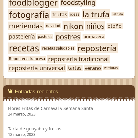
foodblogger
foodstyling
fotografía
la trufa
frutas
ideas
latrufa
nikon
niños
meriendas
otoño
navidad
postres
pastelería
primavera
pasteles
recetas
repostería
recetas saludables
repostería tradicional
Repostería francesa
repostería universal
verano
tartas
verduras
Entradas recientes
Flores Fritas de Carnaval y Semana Santa
24 marzo, 2023
Tarta de guayaba y fresas
12 marzo, 2023