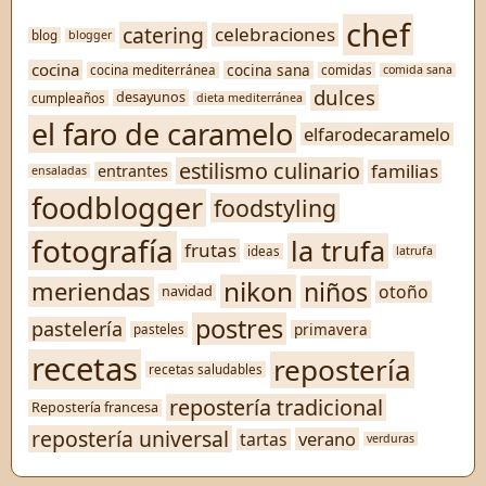
chef
catering
celebraciones
blog
blogger
cocina
cocina sana
cocina mediterránea
comidas
comida sana
dulces
desayunos
cumpleaños
dieta mediterránea
el faro de caramelo
elfarodecaramelo
estilismo culinario
familias
entrantes
ensaladas
foodblogger
foodstyling
fotografía
la trufa
frutas
ideas
latrufa
nikon
niños
meriendas
otoño
navidad
postres
pastelería
primavera
pasteles
recetas
repostería
recetas saludables
repostería tradicional
Repostería francesa
repostería universal
verano
tartas
verduras