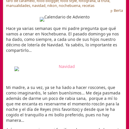
faro de caramelo
,
food blogger
,
food style
,
fotografía
,
la trufa
,
manualidades
,
navidad
,
nikon
,
nochebuena
,
recetas
Berta
Hace ya varias semanas que mi padre pregunta que qué
vamos a cenar en Nochebuena. El pasado domingo ya nos
ha dado, como siempre, a cada uno de sus hijos nuestro
décimo de lotería de Navidad. Ya sabéis, lo importante es
compartirlo…
Mi madre, a su vez, ya se ha liado a hacer roscones, que
como imaginaréis, le salen buenísimos… Me deja pasmada
además de darme un poco de rabia sana, porque a mí lo
que me encanta es reservarme el momento roscón para la
noche y el día de Reyes (mis favoritos) y desde que le ha
cogido el tranquillo a mi bollo preferido, pues no hay
manera…