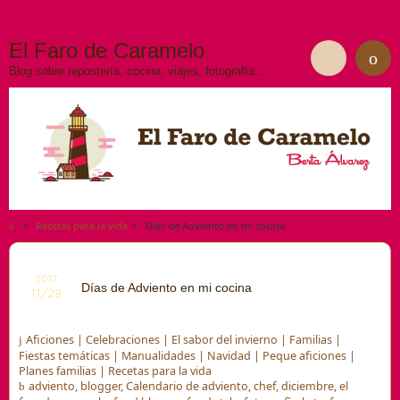
El Faro de Caramelo
Blog sobre repostería, cocina, viajes, fotografía...
>
Recetas para la vida
>
Días de Adviento en mi cocina
2017
Días de Adviento en mi cocina
11/28
Aficiones
|
Celebraciones
|
El sabor del invierno
|
Familias
|
Fiestas temáticas
|
Manualidades
|
Navidad
|
Peque aficiones
|
Planes familias
|
Recetas para la vida
adviento
,
blogger
,
Calendario de adviento
,
chef
,
diciembre
,
el