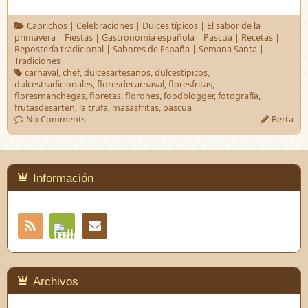
Caprichos
|
Celebraciones
|
Dulces típicos
|
El sabor de la
primavera
|
Fiestas
|
Gastronomía española
|
Pascua
|
Recetas
|
Repostería tradicional
|
Sabores de España
|
Semana Santa
|
Tradiciones
carnaval
,
chef
,
dulcesartesanos
,
dulcestípicos
,
dulcestradicionales
,
floresdecarnaval
,
floresfritas
,
floresmanchegas
,
floretas
,
florones
,
foodblogger
,
fotografía
,
frutasdesartén
,
la trufa
,
masasfritas
,
pascua
No Comments
Berta
Información
RSS
Contacto
Feedly
Archivos