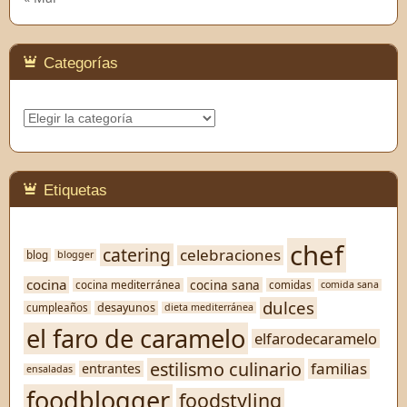
Categorías
Categorías
Etiquetas
chef
catering
celebraciones
blog
blogger
cocina
cocina sana
cocina mediterránea
comidas
comida sana
dulces
desayunos
cumpleaños
dieta mediterránea
el faro de caramelo
elfarodecaramelo
estilismo culinario
familias
entrantes
ensaladas
foodblogger
foodstyling