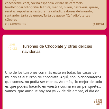
cheesecake
,
chef
,
cocina española
,
el faro de caramelo
,
foodblogger
,
fotografía
,
la trufa
,
madrid
,
nikon
,
pastelería
,
queso
,
recetas
,
repostería
,
restaurante cañadío
,
sabores del mundo
,
santander
,
tarta de queso
,
Tarta de queso "Cañadío"
,
tartas
célebres
2 Comments
Berta
2018
Turrones de Chocolate y otras delicias
12/22
navideñas
Uno de los turrones con más éxito en todas las casas del
mundo es el turrón de chocolate. Aquí, con lo chocolateros
que somos, no podía ser menos. Además, lo mejor de todo
es que podéis hacerlo en vuestra cocina en un periquete…
Vamos, que aunque hoy sea ya 22 de diciembre, el día de …
LEER
POST