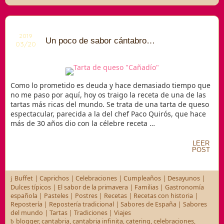
2019
Un poco de sabor cántabro…
03/20
Como lo prometido es deuda y hace demasiado tiempo que
no me paso por aquí, hoy os traigo la receta de una de las
tartas más ricas del mundo. Se trata de una tarta de queso
espectacular, parecida a la del chef Paco Quirós, que hace
más de 30 años dio con la célebre receta …
LEER
POST
Buffet
|
Caprichos
|
Celebraciones
|
Cumpleaños
|
Desayunos
|
Dulces típicos
|
El sabor de la primavera
|
Familias
|
Gastronomía
española
|
Pasteles
|
Postres
|
Recetas
|
Recetas con historia
|
Repostería
|
Repostería tradicional
|
Sabores de España
|
Sabores
del mundo
|
Tartas
|
Tradiciones
|
Viajes
blogger
,
cantabria
,
cantabria infinita
,
catering
,
celebraciones
,