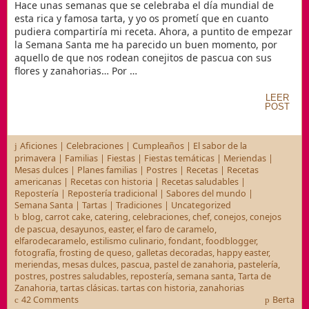
Hace unas semanas que se celebraba el día mundial de
esta rica y famosa tarta, y yo os prometí que en cuanto
pudiera compartiría mi receta. Ahora, a puntito de empezar
la Semana Santa me ha parecido un buen momento, por
aquello de que nos rodean conejitos de pascua con sus
flores y zanahorias… Por …
LEER
POST
Aficiones
|
Celebraciones
|
Cumpleaños
|
El sabor de la
primavera
|
Familias
|
Fiestas
|
Fiestas temáticas
|
Meriendas
|
Mesas dulces
|
Planes familias
|
Postres
|
Recetas
|
Recetas
americanas
|
Recetas con historia
|
Recetas saludables
|
Repostería
|
Repostería tradicional
|
Sabores del mundo
|
Semana Santa
|
Tartas
|
Tradiciones
|
Uncategorized
blog
,
carrot cake
,
catering
,
celebraciones
,
chef
,
conejos
,
conejos
de pascua
,
desayunos
,
easter
,
el faro de caramelo
,
elfarodecaramelo
,
estilismo culinario
,
fondant
,
foodblogger
,
fotografía
,
frosting de queso
,
galletas decoradas
,
happy easter
,
meriendas
,
mesas dulces
,
pascua
,
pastel de zanahoria
,
pastelería
,
postres
,
postres saludables
,
repostería
,
semana santa
,
Tarta de
Zanahoria
,
tartas clásicas. tartas con historia
,
zanahorias
42 Comments
Berta