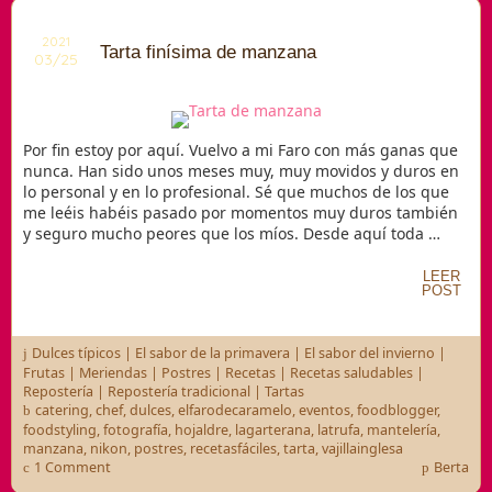
2021
Tarta finísima de manzana
03/25
Por fin estoy por aquí. Vuelvo a mi Faro con más ganas que
nunca. Han sido unos meses muy, muy movidos y duros en
lo personal y en lo profesional. Sé que muchos de los que
me leéis habéis pasado por momentos muy duros también
y seguro mucho peores que los míos. Desde aquí toda …
LEER
POST
Dulces típicos
|
El sabor de la primavera
|
El sabor del invierno
|
Frutas
|
Meriendas
|
Postres
|
Recetas
|
Recetas saludables
|
Repostería
|
Repostería tradicional
|
Tartas
catering
,
chef
,
dulces
,
elfarodecaramelo
,
eventos
,
foodblogger
,
foodstyling
,
fotografía
,
hojaldre
,
lagarterana
,
latrufa
,
mantelería
,
manzana
,
nikon
,
postres
,
recetasfáciles
,
tarta
,
vajillainglesa
1 Comment
Berta