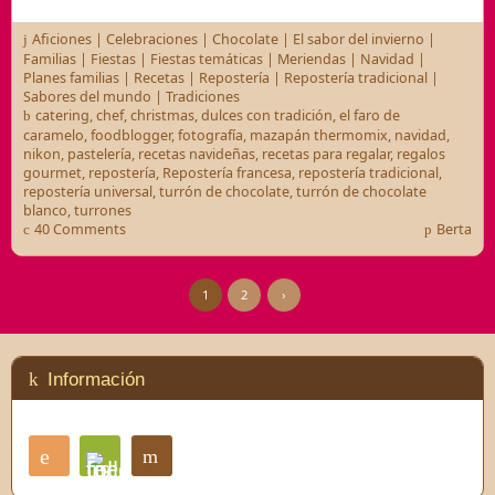
Aficiones
|
Celebraciones
|
Chocolate
|
El sabor del invierno
|
Familias
|
Fiestas
|
Fiestas temáticas
|
Meriendas
|
Navidad
|
Planes familias
|
Recetas
|
Repostería
|
Repostería tradicional
|
Sabores del mundo
|
Tradiciones
catering
,
chef
,
christmas
,
dulces con tradición
,
el faro de
caramelo
,
foodblogger
,
fotografía
,
mazapán thermomix
,
navidad
,
nikon
,
pastelería
,
recetas navideñas
,
recetas para regalar
,
regalos
gourmet
,
repostería
,
Repostería francesa
,
repostería tradicional
,
repostería universal
,
turrón de chocolate
,
turrón de chocolate
blanco
,
turrones
40 Comments
Berta
1
2
›
Información
RSS
Contacto