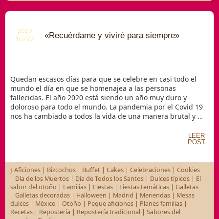
2020
«Recuérdame y viviré para siempre»
10/22
Quedan escasos días para que se celebre en casi todo el
mundo el día en que se homenajea a las personas
fallecidas. El año 2020 está siendo un año muy duro y
doloroso para todo el mundo. La pandemia por el Covid 19
nos ha cambiado a todos la vida de una manera brutal y …
LEER
POST
Aficiones
|
Bizcochos
|
Buffet
|
Cakes
|
Celebraciones
|
Cookies
|
Día de los Muertos
|
Día de Todos los Santos
|
Dulces típicos
|
El
sabor del otoño
|
Familias
|
Fiestas
|
Fiestas temáticas
|
Galletas
|
Galletas decoradas
|
Halloween
|
Madrid
|
Meriendas
|
Mesas
dulces
|
México
|
Otoño
|
Peque aficiones
|
Planes familias
|
Recetas
|
Repostería
|
Repostería tradicional
|
Sabores del