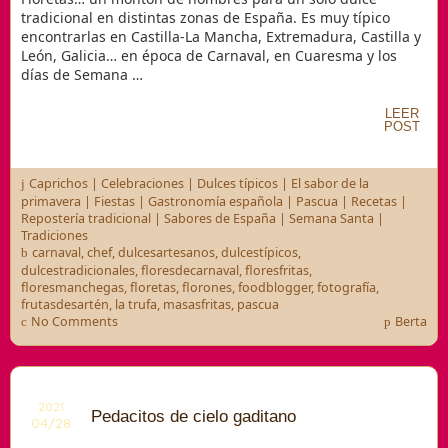
tradicional en distintas zonas de España. Es muy típico
encontrarlas en Castilla-La Mancha, Extremadura, Castilla y
León, Galicia… en época de Carnaval, en Cuaresma y los
días de Semana …
LEER
POST
Caprichos
|
Celebraciones
|
Dulces típicos
|
El sabor de la
primavera
|
Fiestas
|
Gastronomía española
|
Pascua
|
Recetas
|
Repostería tradicional
|
Sabores de España
|
Semana Santa
|
Tradiciones
carnaval
,
chef
,
dulcesartesanos
,
dulcestípicos
,
dulcestradicionales
,
floresdecarnaval
,
floresfritas
,
floresmanchegas
,
floretas
,
florones
,
foodblogger
,
fotografía
,
frutasdesartén
,
la trufa
,
masasfritas
,
pascua
No Comments
Berta
2021
Pedacitos de cielo gaditano
04/28