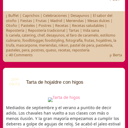
Buffet
|
Caprichos
|
Celebraciones
|
Desayunos
|
El sabor del
otoño
|
Fiestas
|
Frutas
|
Madrid
|
Meriendas
|
Mesas dulces
|
Otoño
|
Pasteles
|
Postres
|
Recetas
|
Recetas saludables
|
Repostería
|
Repostería tradicional
|
Tartas
|
Vida sana
canela
,
catering
,
chef
,
desayunos
,
el faro de caramelo
,
estilismo
culinario
,
foodblogger
,
foodstyling
,
fotografía
,
frutas
,
hojaldres
,
la
trufa
,
mascarpone
,
meriendas
,
nikon
,
pastel de pera
,
pastelería
,
pasteles
,
pera
,
postres
,
queso
,
recetas
,
repostería
40 Comments
Berta
2019
Tarta de hojaldre con higos
09/12
Mediados de septiembre y el verano a puntito de decir
adiós. Los chavales han vuelto a sus clases con más o
menos ilusión. Y la gran mayoría empezamos a cumplir los
deberes a golpe de agujas de reloj. Se acabó el jaleo estival