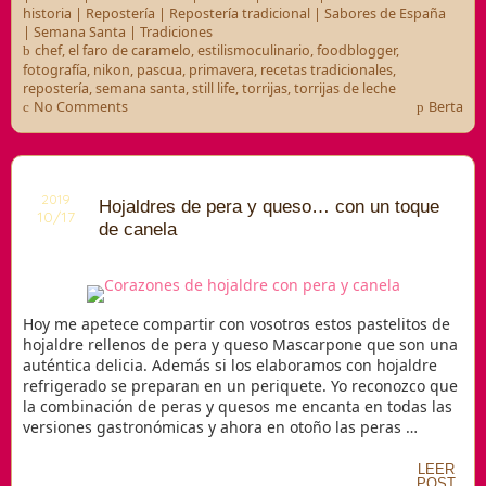
historia
|
Repostería
|
Repostería tradicional
|
Sabores de España
|
Semana Santa
|
Tradiciones
chef
,
el faro de caramelo
,
estilismoculinario
,
foodblogger
,
fotografía
,
nikon
,
pascua
,
primavera
,
recetas tradicionales
,
repostería
,
semana santa
,
still life
,
torrijas
,
torrijas de leche
No Comments
Berta
2019
Hojaldres de pera y queso… con un toque
10/17
de canela
Hoy me apetece compartir con vosotros estos pastelitos de
hojaldre rellenos de pera y queso Mascarpone que son una
auténtica delicia. Además si los elaboramos con hojaldre
refrigerado se preparan en un periquete. Yo reconozco que
la combinación de peras y quesos me encanta en todas las
versiones gastronómicas y ahora en otoño las peras …
LEER
POST