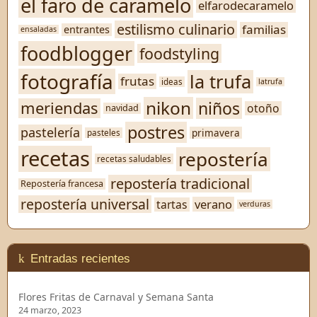
el faro de caramelo
elfarodecaramelo
estilismo culinario
familias
entrantes
ensaladas
foodblogger
foodstyling
fotografía
la trufa
frutas
ideas
latrufa
nikon
niños
meriendas
otoño
navidad
postres
pastelería
primavera
pasteles
recetas
repostería
recetas saludables
repostería tradicional
Repostería francesa
repostería universal
verano
tartas
verduras
Entradas recientes
Flores Fritas de Carnaval y Semana Santa
24 marzo, 2023