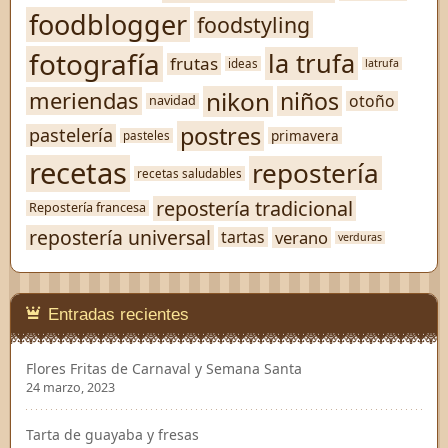
foodblogger
foodstyling
fotografía
la trufa
frutas
ideas
latrufa
nikon
niños
meriendas
otoño
navidad
postres
pastelería
primavera
pasteles
recetas
repostería
recetas saludables
repostería tradicional
Repostería francesa
repostería universal
verano
tartas
verduras
Entradas recientes
Flores Fritas de Carnaval y Semana Santa
24 marzo, 2023
Tarta de guayaba y fresas