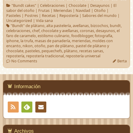
"Bundt cakes"
|
Celebraciones
|
Chocolate
|
Desayunos
|
El
sabor del otoño
|
Frutas
|
Meriendas
|
Navidad
|
Otoño
|
Pasteles
|
Postres
|
Recetas
|
Repostería
|
Sabores del mundo
|
Uncategorized
|
Vida sana
"Bundt" de plátano
,
alta pastelería
,
avellanas
,
bizcochos
,
bundt
,
celebraciones
,
chef
,
chocolate y avellanas
,
coronas
,
desayunos
,
el
faro de caramelo
,
estilismo culinario
,
foodblogger
,
fotografía
,
iphone
,
la trufa
,
masas de panadería
,
meriendas
,
moldes con
encanto
,
nikon
,
otoño
,
pan de plátano
,
pastel de plátano y
chocolate
,
pasteles
,
pequechefs
,
plátano
,
recetas sanas
,
repostería
,
repostería tradicional
,
repostería universal
No Comments
Berta
Información
RSS
Contacto
Feedly
Archivos