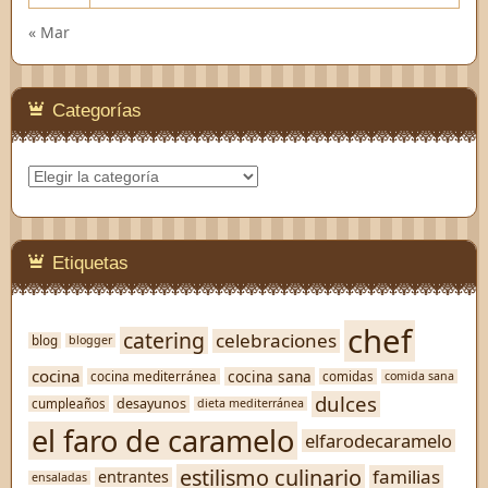
« Mar
Categorías
Categorías
Etiquetas
chef
catering
celebraciones
blog
blogger
cocina
cocina sana
cocina mediterránea
comidas
comida sana
dulces
desayunos
cumpleaños
dieta mediterránea
el faro de caramelo
elfarodecaramelo
estilismo culinario
familias
entrantes
ensaladas