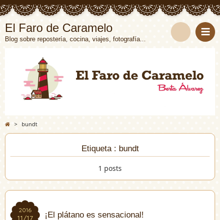
El Faro de Caramelo
Blog sobre repostería, cocina, viajes, fotografía...
>
bundt
Etiqueta : bundt
1 posts
2016
2016
¡El plátano es sensacional!
11/17
11/17