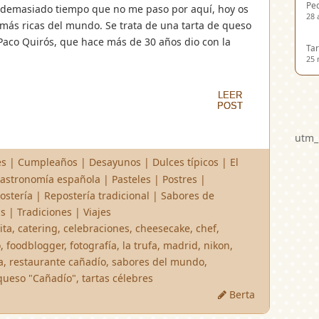
Ped
 demasiado tiempo que no me paso por aquí, hoy os
28 
s más ricas del mundo. Se trata de una tarta de queso
 Paco Quirós, que hace más de 30 años dio con la
Tar
25 
LEER
LEER
POST
POST
utm_
es
|
Cumpleaños
|
Desayunos
|
Dulces típicos
|
El
astronomía española
|
Pasteles
|
Postres
|
ostería
|
Repostería tradicional
|
Sabores de
as
|
Tradiciones
|
Viajes
ita
,
catering
,
celebraciones
,
cheesecake
,
chef
,
o
,
foodblogger
,
fotografía
,
la trufa
,
madrid
,
nikon
,
a
,
restaurante cañadío
,
sabores del mundo
,
 queso "Cañadío"
,
tartas célebres
Berta