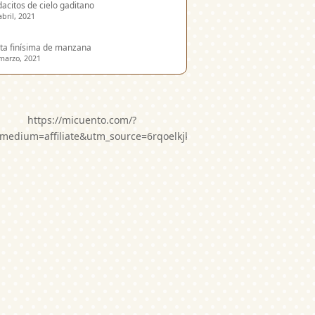
acitos de cielo gaditano
abril, 2021
ta finísima de manzana
marzo, 2021
https://micuento.com/?
medium=affiliate&utm_source=6rqoelkjkwg