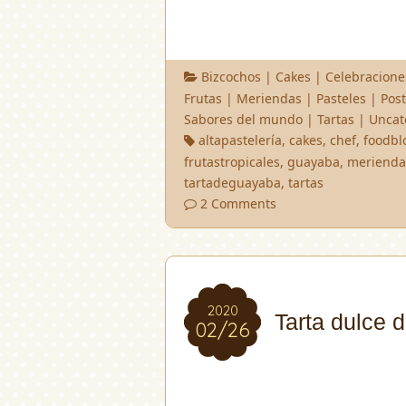
Bizcochos
|
Cakes
|
Celebracione
Frutas
|
Meriendas
|
Pasteles
|
Post
Sabores del mundo
|
Tartas
|
Uncat
altapastelería
,
cakes
,
chef
,
foodbl
frutastropicales
,
guayaba
,
merienda
tartadeguayaba
,
tartas
2 Comments
2020
2020
Tarta dulce 
02/26
02/26