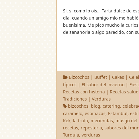
Sí, sí como lo oís… Tarta dulce de 
día, cuando un amigo mío me habló 
buenísima. Me picó mucho la curiosi
de zanahoria o algo parecido, con s
Bizcochos
|
Buffet
|
Cakes
|
Cele
típicos
|
El sabor del invierno
|
Fies
Recetas con historia
|
Recetas salud
Tradiciones
|
Verduras
bizcochos
,
blog
,
catering
,
celebra
caramelo
,
espinacas
,
Estambul
,
esti
Kek
,
la trufa
,
meriendas
,
musgo del
recetas
,
repostería
,
sabores del mu
Turquía
,
verduras