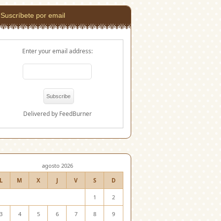
Suscríbete por email
Enter your email address:
Delivered by
FeedBurner
agosto 2026
L
M
X
J
V
S
D
1
2
3
4
5
6
7
8
9