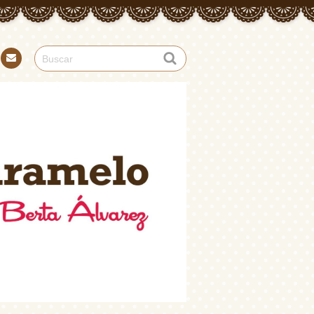
Con
tact
o