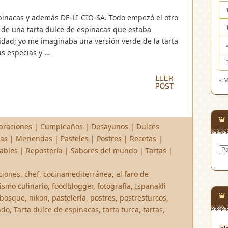
espinacas y además DE-LI-CIO-SA. Todo empezó el otro
de una tarta dulce de espinacas que estaba
dad; yo me imaginaba una versión verde de la tarta
us especias y …
LEER
LEER
« 
POST
POST
braciones
|
Cumpleaños
|
Desayunos
|
Dulces
tas
|
Meriendas
|
Pasteles
|
Postres
|
Recetas
|
Cat
ables
|
Repostería
|
Sabores del mundo
|
Tartas
|
ciones
,
chef
,
cocinamediterránea
,
el faro de
lismo culinario
,
foodblogger
,
fotografía
,
Ispanakli
 bosque
,
nikon
,
pastelería
,
postres
,
postresturcos
,
ndo
,
Tarta dulce de espinacas
,
tarta turca
,
tartas
,