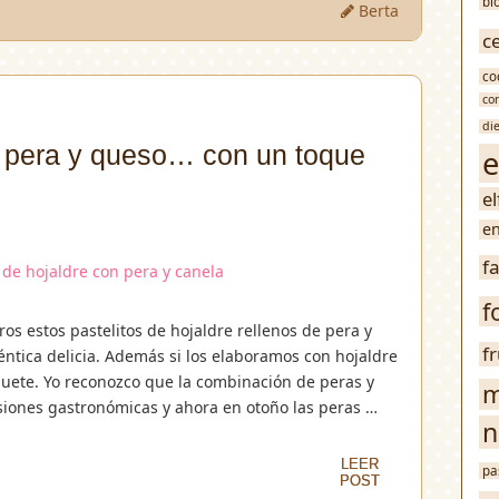
bl
Berta
c
co
co
di
e pera y queso… con un toque
e
e
en
f
f
os estos pastelitos de hojaldre rellenos de pera y
f
tica delicia. Además si los elaboramos con hojaldre
uete. Yo reconozco que la combinación de peras y
m
siones gastronómicas y ahora en otoño las peras …
n
LEER
LEER
pa
POST
POST