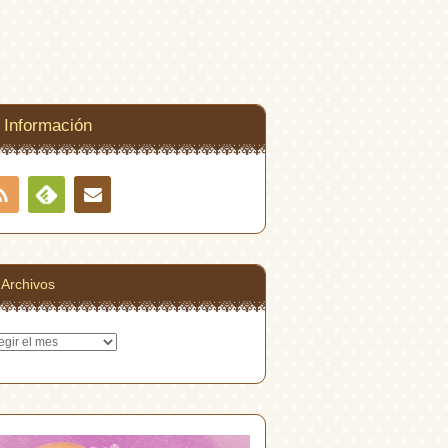
Información
RSS
Contacto
Feedly
Archivos
hivos