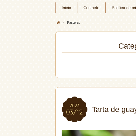
Inicio
Contacto
Política de pr
>
Pasteles
Categ
2023
2023
Tarta de gua
03/12
03/12