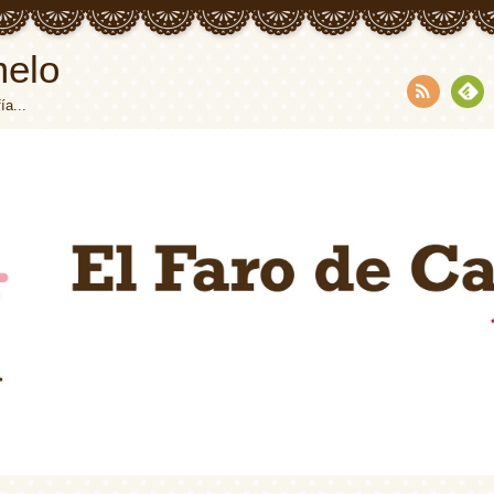
melo
ía...
RSS
Fee
dly