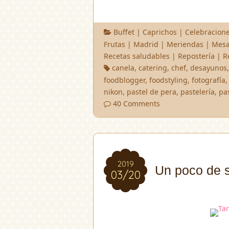
Buffet
|
Caprichos
|
Celebracion
Frutas
|
Madrid
|
Meriendas
|
Mesa
Recetas saludables
|
Repostería
|
R
canela
,
catering
,
chef
,
desayunos
foodblogger
,
foodstyling
,
fotografía
nikon
,
pastel de pera
,
pastelería
,
pa
40 Comments
2019
2019
Un poco de 
03/20
03/20