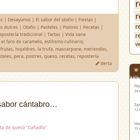
r
r
es
|
Desayunos
|
El sabor del otoño
|
Fiestas
|
r
s dulces
|
Otoño
|
Pasteles
|
Postres
|
Recetas
|
epostería tradicional
|
Tartas
|
Vida sana
r
,
el faro de caramelo
,
estilismo culinario
,
v
,
frutas
,
hojaldres
,
la trufa
,
mascarpone
,
meriendas
,
steles
,
pera
,
postres
,
queso
,
recetas
,
repostería
Berta
Flo
24 
sabor cántabro…
Tar
12 
Hor
15 