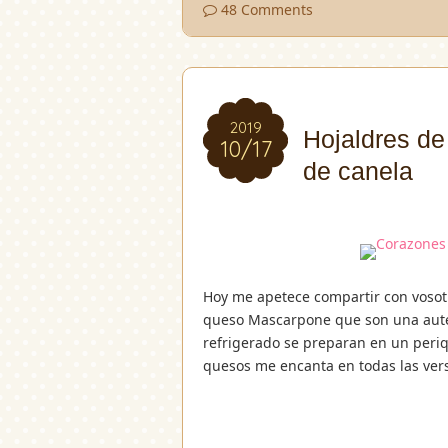
48 Comments
2019
2019
Hojaldres d
10/17
10/17
de canela
Hoy me apetece compartir con vosotr
queso Mascarpone que son una autén
refrigerado se preparan en un periq
quesos me encanta en todas las ver