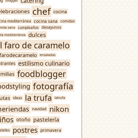
catering
og
blogger
chef
elebraciones
cocina
cocina sana
cina mediterránea
comidas
desayunos
mida sana
cumpleaños
dulces
eta mediterránea
l faro de caramelo
lfarodecaramelo
ensaladas
estilismo culinario
trantes
foodblogger
amilias
fotografía
oodstyling
la trufa
rutas
ideas
latrufa
nikon
eriendas
navidad
iños
pastelería
otoño
postres
primavera
steles