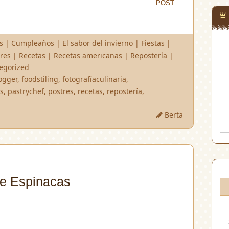
POST
POST
s
|
Cumpleaños
|
El sabor del invierno
|
Fiestas
|
res
|
Recetas
|
Recetas americanas
|
Repostería
|
egorized
ogger
,
foodstiling
,
fotografíaculinaria
,
s
,
pastrychef
,
postres
,
recetas
,
repostería
,
Berta
de Espinacas