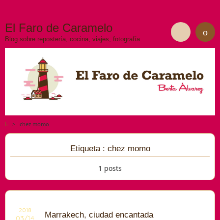
El Faro de Caramelo
Blog sobre repostería, cocina, viajes, fotografía...
>
chez momo
Etiqueta : chez momo
1 posts
2018
2018
Marrakech, ciudad encantada
03/14
03/14