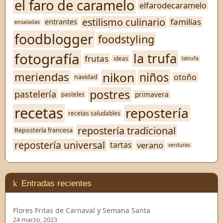
el faro de caramelo
elfarodecaramelo
estilismo culinario
familias
entrantes
ensaladas
foodblogger
foodstyling
fotografía
la trufa
frutas
ideas
latrufa
nikon
niños
meriendas
otoño
navidad
postres
pastelería
primavera
pasteles
recetas
repostería
recetas saludables
repostería tradicional
Repostería francesa
repostería universal
verano
tartas
verduras
Entradas recientes
Flores Fritas de Carnaval y Semana Santa
24 marzo, 2023