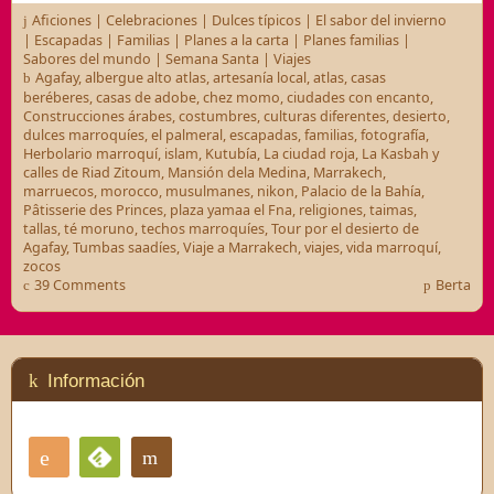
Aficiones
|
Celebraciones
|
Dulces típicos
|
El sabor del invierno
|
Escapadas
|
Familias
|
Planes a la carta
|
Planes familias
|
Sabores del mundo
|
Semana Santa
|
Viajes
Agafay
,
albergue alto atlas
,
artesanía local
,
atlas
,
casas
beréberes
,
casas de adobe
,
chez momo
,
ciudades con encanto
,
Construcciones árabes
,
costumbres
,
culturas diferentes
,
desierto
,
dulces marroquíes
,
el palmeral
,
escapadas
,
familias
,
fotografía
,
Herbolario marroquí
,
islam
,
Kutubía
,
La ciudad roja
,
La Kasbah y
calles de Riad Zitoum
,
Mansión dela Medina
,
Marrakech
,
marruecos
,
morocco
,
musulmanes
,
nikon
,
Palacio de la Bahía
,
Pâtisserie des Princes
,
plaza yamaa el Fna
,
religiones
,
taimas
,
tallas
,
té moruno
,
techos marroquíes
,
Tour por el desierto de
Agafay
,
Tumbas saadíes
,
Viaje a Marrakech
,
viajes
,
vida marroquí
,
zocos
39 Comments
Berta
Información
RSS
Contacto