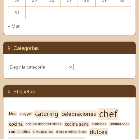
24
25
26
27
28
29
30
31
« Mar
Categorías
Categorías
Etiquetas
chef
catering
celebraciones
blog
blogger
cocina
cocina sana
cocina mediterránea
comidas
comida sana
dulces
desayunos
cumpleaños
dieta mediterránea