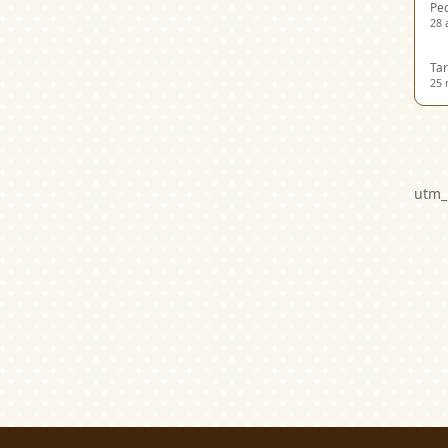
Ped
28 
Tar
25 
utm_