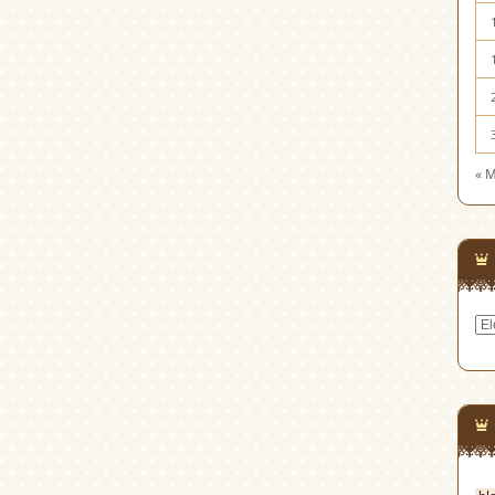
« 
Cat