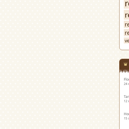
r
r
r
r
v
Flo
24 
Tar
12 
Hor
15 