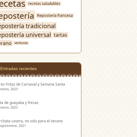
ecetas
recetas saludables
epostería
Repostería francesa
epostería tradicional
epostería universal
tartas
erano
verduras
Entradas recientes
res Fritas de Carnaval y Semana Santa
marzo, 2023
ta de guayaba y fresas
marzo, 2023
chata casera, no solo para el verano
septiembre, 2021