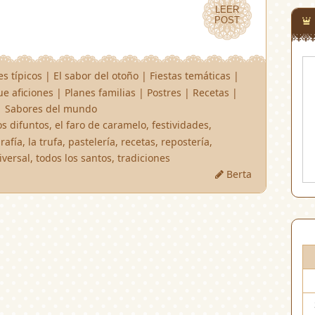
LEER
LEER
POST
POST
es típicos
|
El sabor del otoño
|
Fiestas temáticas
|
e aficiones
|
Planes familias
|
Postres
|
Recetas
|
|
Sabores del mundo
os difuntos
,
el faro de caramelo
,
festividades
,
rafía
,
la trufa
,
pastelería
,
recetas
,
repostería
,
iversal
,
todos los santos
,
tradiciones
Berta