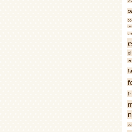
bl
c
co
co
di
e
e
en
f
f
f
m
n
pa