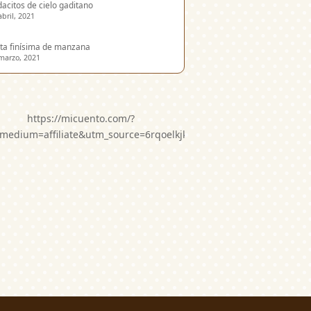
acitos de cielo gaditano
abril, 2021
ta finísima de manzana
marzo, 2021
https://micuento.com/?
medium=affiliate&utm_source=6rqoelkjkwg