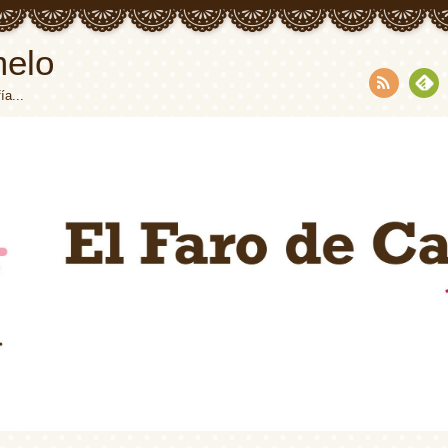
melo
ía...
RSS
Fee
dly