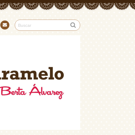
Con
tact
o