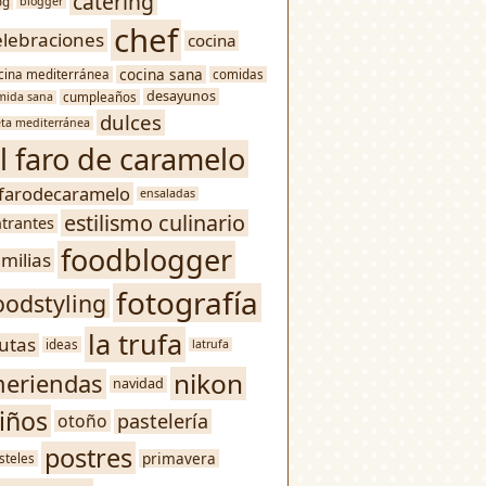
catering
og
blogger
chef
elebraciones
cocina
cocina sana
cina mediterránea
comidas
desayunos
mida sana
cumpleaños
dulces
eta mediterránea
l faro de caramelo
lfarodecaramelo
ensaladas
estilismo culinario
trantes
foodblogger
amilias
fotografía
oodstyling
la trufa
rutas
ideas
latrufa
nikon
eriendas
navidad
iños
pastelería
otoño
postres
primavera
steles