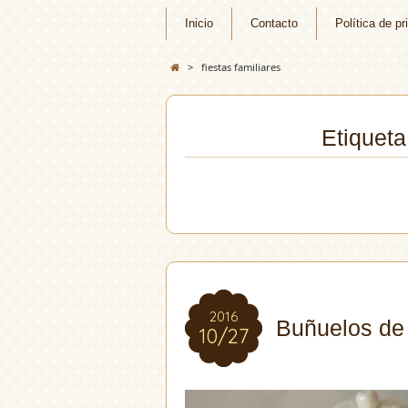
Inicio
Contacto
Política de pr
>
fiestas familiares
Etiqueta 
2016
2016
Buñuelos de 
10/27
10/27