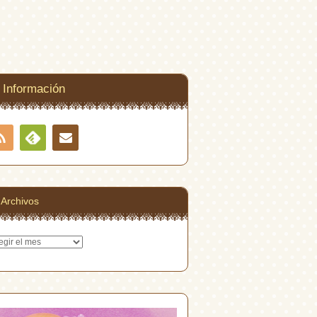
Información
RSS
Contacto
Feedly
Archivos
hivos