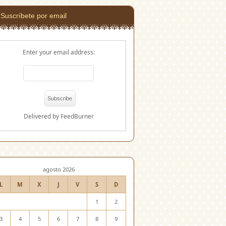
Suscríbete por email
Enter your email address:
Delivered by
FeedBurner
agosto 2026
L
M
X
J
V
S
D
1
2
3
4
5
6
7
8
9