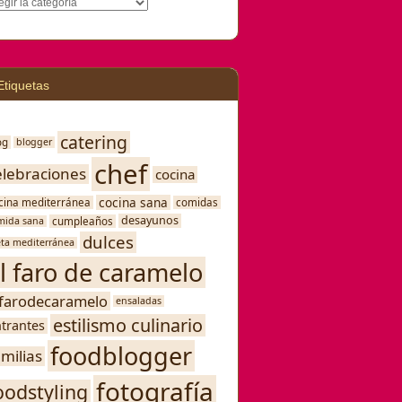
egorías
Etiquetas
catering
og
blogger
chef
elebraciones
cocina
cocina sana
cina mediterránea
comidas
desayunos
mida sana
cumpleaños
dulces
eta mediterránea
l faro de caramelo
lfarodecaramelo
ensaladas
estilismo culinario
trantes
foodblogger
amilias
fotografía
oodstyling