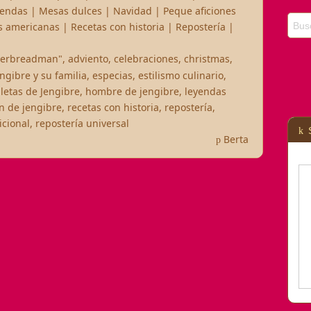
endas
|
Mesas dulces
|
Navidad
|
Peque aficiones
s americanas
|
Recetas con historia
|
Repostería
|
gerbreadman"
,
adviento
,
celebraciones
,
christmas
,
ngibre y su familia
,
especias
,
estilismo culinario
,
letas de Jengibre
,
hombre de jengibre
,
leyendas
n de jengibre
,
recetas con historia
,
repostería
,
icional
,
repostería universal
Berta