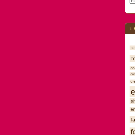
Cat
bl
c
co
co
di
e
e
en
f
f