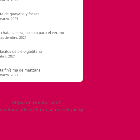
marzo, 2023
ta de guayaba y fresas
marzo, 2023
chata casera, no solo para el verano
septiembre, 2021
acitos de cielo gaditano
abril, 2021
ta finísima de manzana
marzo, 2021
https://micuento.com/?
medium=affiliate&utm_source=6rqoelkjkwg