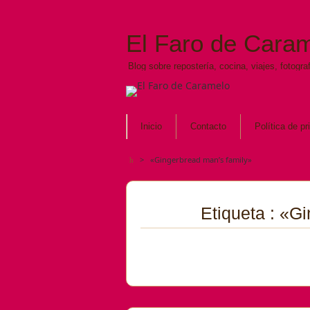
El Faro de Cara
Blog sobre repostería, cocina, viajes, fotograf
Inicio
Contacto
Política de pr
>
«Gingerbread man’s family»
Etiqueta : «G