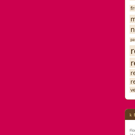
f
m
n
pa
r
r
r
r
v
Flo