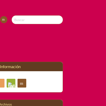
Con
tact
o
Información
RSS
Contacto
Feedly
Archivos