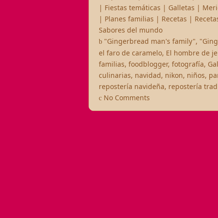
|
Fiestas temáticas
|
Galletas
|
Meri
|
Planes familias
|
Recetas
|
Receta
Sabores del mundo
"Gingerbread man's family"
,
"Gin
el faro de caramelo
,
El hombre de je
familias
,
foodblogger
,
fotografía
,
Gal
culinarias
,
navidad
,
nikon
,
niños
,
pa
repostería navideña
,
repostería trad
No Comments