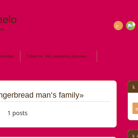
melo
ía...
Fee
RSS
dly
ivacidad
Sobre mí. Mis pequeños placeres…
ingerbread man’s family»
1 posts