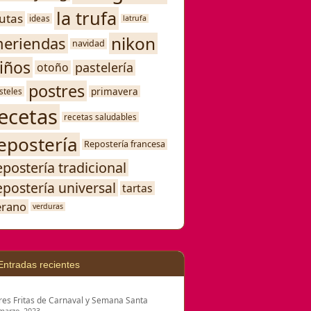
la trufa
rutas
ideas
latrufa
nikon
eriendas
navidad
iños
pastelería
otoño
postres
primavera
steles
ecetas
recetas saludables
epostería
Repostería francesa
epostería tradicional
epostería universal
tartas
erano
verduras
Entradas recientes
res Fritas de Carnaval y Semana Santa