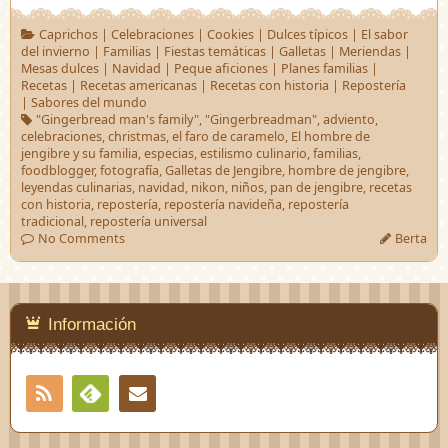
Caprichos
|
Celebraciones
|
Cookies
|
Dulces típicos
|
El sabor
del invierno
|
Familias
|
Fiestas temáticas
|
Galletas
|
Meriendas
|
Mesas dulces
|
Navidad
|
Peque aficiones
|
Planes familias
|
Recetas
|
Recetas americanas
|
Recetas con historia
|
Repostería
|
Sabores del mundo
"Gingerbread man's family"
,
"Gingerbreadman"
,
adviento
,
celebraciones
,
christmas
,
el faro de caramelo
,
El hombre de
jengibre y su familia
,
especias
,
estilismo culinario
,
familias
,
foodblogger
,
fotografía
,
Galletas de Jengibre
,
hombre de jengibre
,
leyendas culinarias
,
navidad
,
nikon
,
niños
,
pan de jengibre
,
recetas
con historia
,
repostería
,
repostería navideña
,
repostería
tradicional
,
repostería universal
No Comments
Berta
Información
RSS
Contacto
Feedly