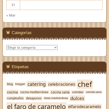
31
« Mar
Categorías
Categorías
Etiquetas
chef
catering
celebraciones
blog
blogger
cocina
cocina sana
cocina mediterránea
comidas
comida sana
dulces
desayunos
cumpleaños
dieta mediterránea
el faro de caramelo
elfarodecaramelo