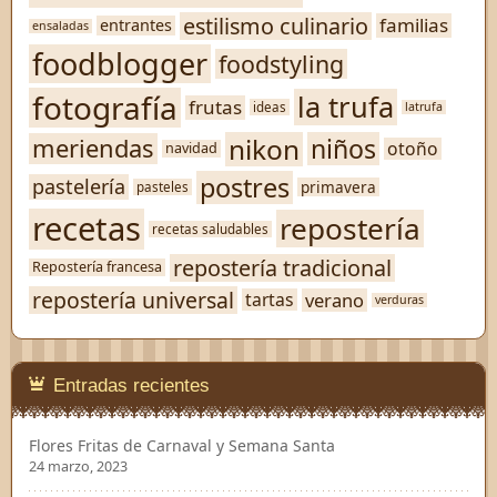
estilismo culinario
familias
entrantes
ensaladas
foodblogger
foodstyling
fotografía
la trufa
frutas
ideas
latrufa
nikon
niños
meriendas
otoño
navidad
postres
pastelería
primavera
pasteles
recetas
repostería
recetas saludables
repostería tradicional
Repostería francesa
repostería universal
verano
tartas
verduras
Entradas recientes
Flores Fritas de Carnaval y Semana Santa
24 marzo, 2023