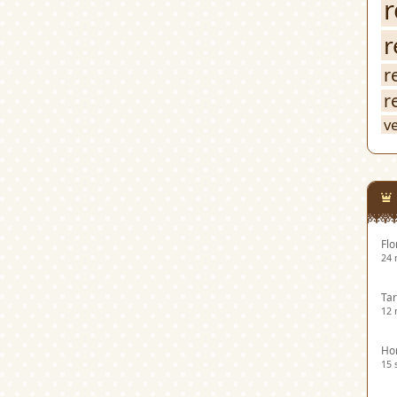
r
r
r
r
v
Flo
24 
Tar
12 
Hor
15 