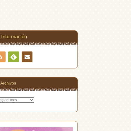
Información
RSS
Contacto
Feedly
Archivos
hivos