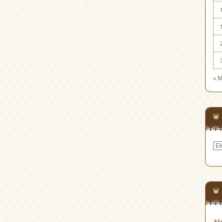
« 
Cat