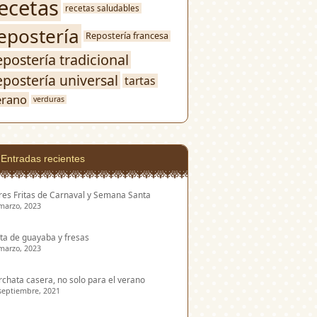
ecetas
recetas saludables
epostería
Repostería francesa
epostería tradicional
epostería universal
tartas
erano
verduras
Entradas recientes
res Fritas de Carnaval y Semana Santa
marzo, 2023
ta de guayaba y fresas
marzo, 2023
chata casera, no solo para el verano
septiembre, 2021