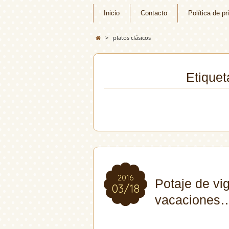
Inicio
Contacto
Política de pr
>
platos clásicos
Etiquet
2016
2016
Potaje de vig
03/18
03/18
vacaciones