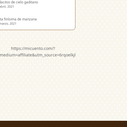
acitos de cielo gaditano
abril, 2021
ta finísima de manzana
marzo, 2021
https://micuento.com/?
medium=affiliate&utm_source=6rqoelkjkwg