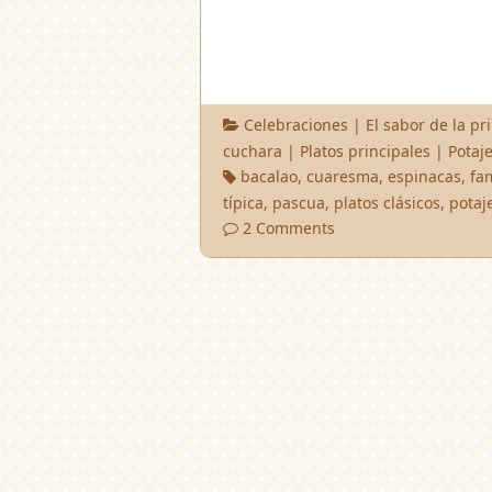
Celebraciones
|
El sabor de la p
cuchara
|
Platos principales
|
Potaj
bacalao
,
cuaresma
,
espinacas
,
fa
típica
,
pascua
,
platos clásicos
,
potaj
2 Comments