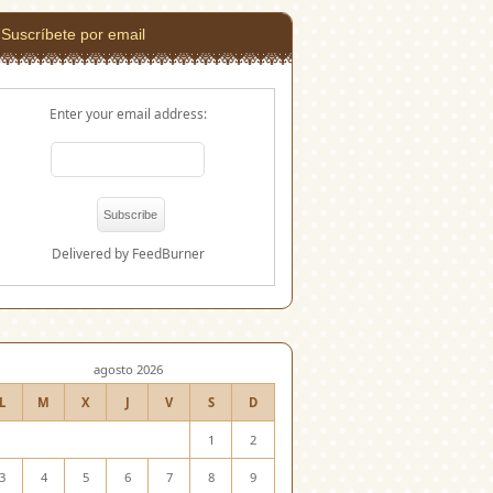
Suscríbete por email
Enter your email address:
Delivered by
FeedBurner
agosto 2026
L
M
X
J
V
S
D
1
2
3
4
5
6
7
8
9