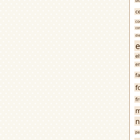
bl
c
co
co
di
e
e
en
f
f
f
m
n
pa