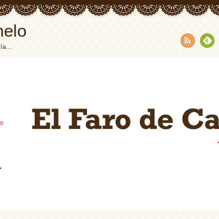
melo
ía...
RSS
Fee
dly