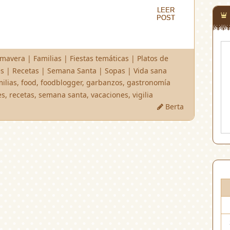
LEER
LEER
POST
POST
rimavera
|
Familias
|
Fiestas temáticas
|
Platos de
es
|
Recetas
|
Semana Santa
|
Sopas
|
Vida sana
milias
,
food
,
foodblogger
,
garbanzos
,
gastronomía
es
,
recetas
,
semana santa
,
vacaciones
,
vigilia
Berta