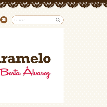
Con
tact
o