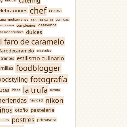
catering
og
blogger
chef
elebraciones
cocina
cocina sana
cina mediterránea
comidas
desayunos
mida sana
cumpleaños
dulces
eta mediterránea
l faro de caramelo
lfarodecaramelo
ensaladas
estilismo culinario
trantes
foodblogger
amilias
fotografía
oodstyling
la trufa
rutas
ideas
latrufa
nikon
eriendas
navidad
iños
pastelería
otoño
postres
primavera
steles