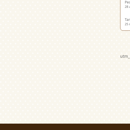
Ped
28 
Tar
25 
utm_