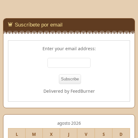
Suscríbete por email
Enter your email address:
Delivered by
FeedBurner
agosto 2026
L
M
X
J
V
S
D