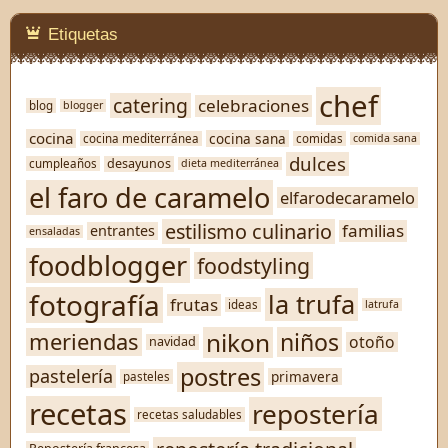
Etiquetas
chef
catering
celebraciones
blog
blogger
cocina
cocina sana
cocina mediterránea
comidas
comida sana
dulces
desayunos
cumpleaños
dieta mediterránea
el faro de caramelo
elfarodecaramelo
estilismo culinario
familias
entrantes
ensaladas
foodblogger
foodstyling
fotografía
la trufa
frutas
ideas
latrufa
nikon
niños
meriendas
otoño
navidad
postres
pastelería
primavera
pasteles
recetas
repostería
recetas saludables