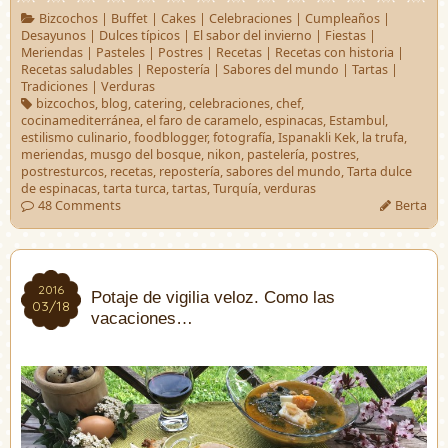
Bizcochos
|
Buffet
|
Cakes
|
Celebraciones
|
Cumpleaños
|
Desayunos
|
Dulces típicos
|
El sabor del invierno
|
Fiestas
|
Meriendas
|
Pasteles
|
Postres
|
Recetas
|
Recetas con historia
|
Recetas saludables
|
Repostería
|
Sabores del mundo
|
Tartas
|
Tradiciones
|
Verduras
bizcochos
,
blog
,
catering
,
celebraciones
,
chef
,
cocinamediterránea
,
el faro de caramelo
,
espinacas
,
Estambul
,
estilismo culinario
,
foodblogger
,
fotografía
,
Ispanakli Kek
,
la trufa
,
meriendas
,
musgo del bosque
,
nikon
,
pastelería
,
postres
,
postresturcos
,
recetas
,
repostería
,
sabores del mundo
,
Tarta dulce
de espinacas
,
tarta turca
,
tartas
,
Turquía
,
verduras
48 Comments
Berta
2016
2016
Potaje de vigilia veloz. Como las
03/18
03/18
vacaciones…