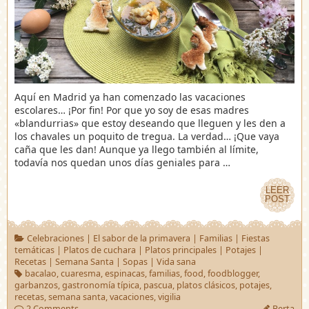
Aquí en Madrid ya han comenzado las vacaciones
escolares… ¡Por fin! Por que yo soy de esas madres
«blandurrias» que estoy deseando que lleguen y les den a
los chavales un poquito de tregua. La verdad… ¡Que vaya
caña que les dan! Aunque ya llego también al límite,
todavía nos quedan unos días geniales para …
LEER
LEER
POST
POST
Celebraciones
|
El sabor de la primavera
|
Familias
|
Fiestas
temáticas
|
Platos de cuchara
|
Platos principales
|
Potajes
|
Recetas
|
Semana Santa
|
Sopas
|
Vida sana
bacalao
,
cuaresma
,
espinacas
,
familias
,
food
,
foodblogger
,
garbanzos
,
gastronomía típica
,
pascua
,
platos clásicos
,
potajes
,
recetas
,
semana santa
,
vacaciones
,
vigilia
2 Comments
Berta