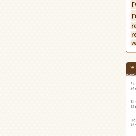
r
r
r
r
v
Flo
24 
Tar
12 
Hor
15 