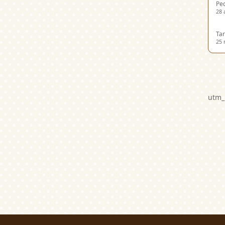
Ped
28 
Tar
25 
utm_