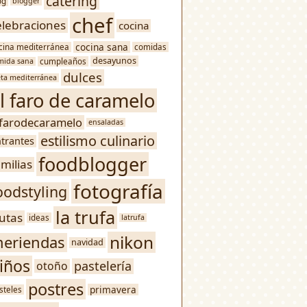
catering
og
blogger
chef
elebraciones
cocina
cocina sana
cina mediterránea
comidas
desayunos
mida sana
cumpleaños
dulces
eta mediterránea
l faro de caramelo
lfarodecaramelo
ensaladas
estilismo culinario
trantes
foodblogger
amilias
fotografía
oodstyling
la trufa
rutas
ideas
latrufa
nikon
eriendas
navidad
iños
pastelería
otoño
postres
primavera
steles