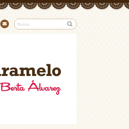
Con
tact
o