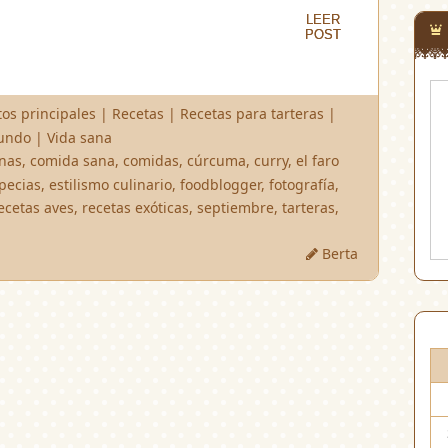
LEER
LEER
POST
POST
tos principales
|
Recetas
|
Recetas para tarteras
|
mundo
|
Vida sana
nas
,
comida sana
,
comidas
,
cúrcuma
,
curry
,
el faro
pecias
,
estilismo culinario
,
foodblogger
,
fotografía
,
ecetas aves
,
recetas exóticas
,
septiembre
,
tarteras
,
Berta