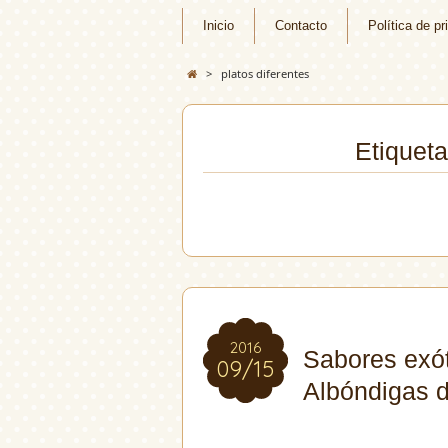
Inicio
Contacto
Política de pr
>
platos diferentes
Etiqueta
2016
2016
Sabores exót
09/15
09/15
Albóndigas 