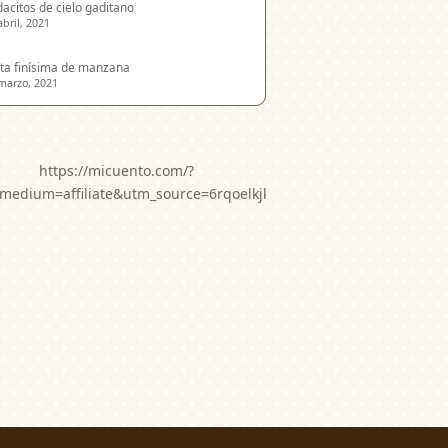
acitos de cielo gaditano
abril, 2021
ta finísima de manzana
marzo, 2021
https://micuento.com/?
medium=affiliate&utm_source=6rqoelkjkwg