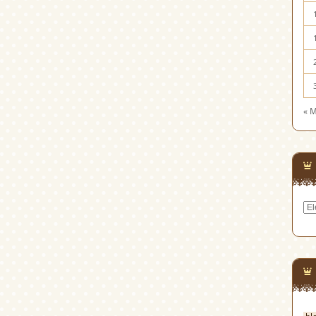
« 
Cat