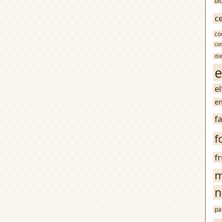
bl
c
co
co
di
e
e
en
f
f
f
m
n
pa