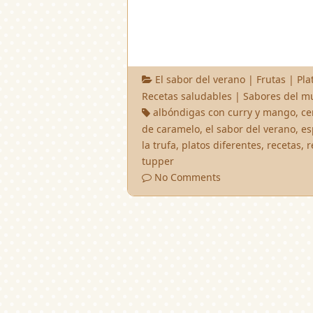
El sabor del verano
|
Frutas
|
Pla
Recetas saludables
|
Sabores del 
albóndigas con curry y mango
,
ce
de caramelo
,
el sabor del verano
,
es
la trufa
,
platos diferentes
,
recetas
,
r
tupper
No Comments