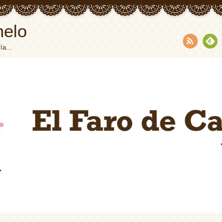
melo
ía...
RSS
Fee
dly