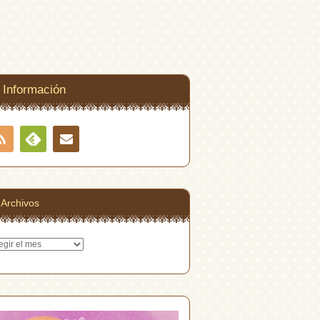
Información
RSS
Contacto
Feedly
Archivos
hivos