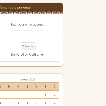
Suscríbete por email
Enter your email address:
Delivered by
FeedBurner
agosto 2026
L
M
X
J
V
S
D
1
2
3
4
5
6
7
8
9