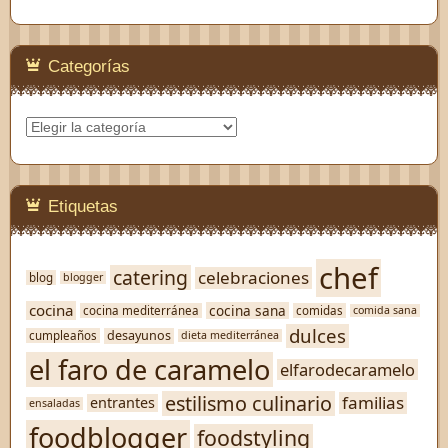
Categorías
Categorías
Etiquetas
chef
catering
celebraciones
blog
blogger
cocina
cocina sana
cocina mediterránea
comidas
comida sana
dulces
desayunos
cumpleaños
dieta mediterránea
el faro de caramelo
elfarodecaramelo
estilismo culinario
familias
entrantes
ensaladas
foodblogger
foodstyling