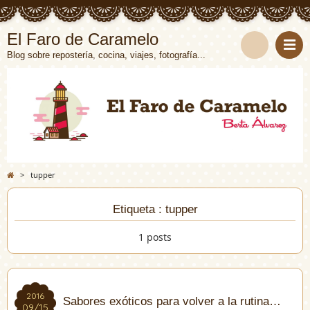
El Faro de Caramelo
Blog sobre repostería, cocina, viajes, fotografía...
>
tupper
Etiqueta : tupper
1 posts
2016
2016
Sabores exóticos para volver a la rutina…
09/15
09/15