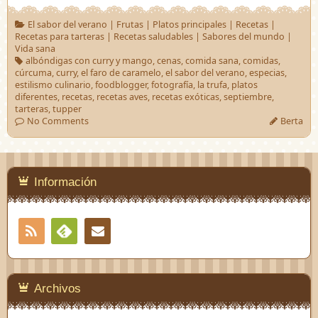
El sabor del verano
|
Frutas
|
Platos principales
|
Recetas
|
Recetas para tarteras
|
Recetas saludables
|
Sabores del mundo
|
Vida sana
albóndigas con curry y mango
,
cenas
,
comida sana
,
comidas
,
cúrcuma
,
curry
,
el faro de caramelo
,
el sabor del verano
,
especias
,
estilismo culinario
,
foodblogger
,
fotografía
,
la trufa
,
platos
diferentes
,
recetas
,
recetas aves
,
recetas exóticas
,
septiembre
,
tarteras
,
tupper
No Comments
Berta
Información
RSS
Contacto
Feedly
Archivos