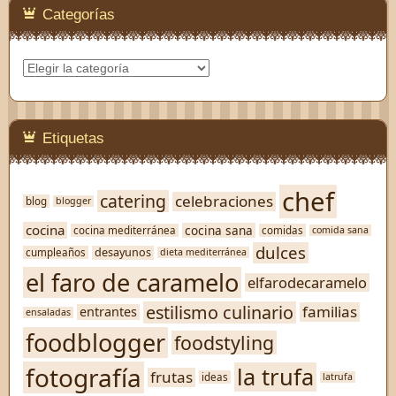
Categorías
Categorías
Etiquetas
chef
catering
celebraciones
blog
blogger
cocina
cocina sana
cocina mediterránea
comidas
comida sana
dulces
desayunos
cumpleaños
dieta mediterránea
el faro de caramelo
elfarodecaramelo
estilismo culinario
familias
entrantes
ensaladas
foodblogger
foodstyling
fotografía
la trufa
frutas
ideas
latrufa