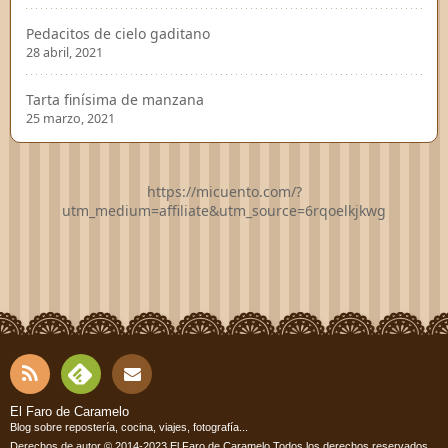
Pedacitos de cielo gaditano
28 abril, 2021
Tarta finísima de manzana
25 marzo, 2021
https://micuento.com/?
utm_medium=affiliate&utm_source=6rqoelkjkwg
RSS
Fee
Cont
El Faro de Caramelo
Blog sobre repostería, cocina, viajes, fotografía...
Derechos de autor © 2014-2023
El Faro de Caramelo
Todos los derechos reservados.