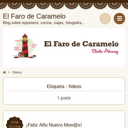
El Faro de Caramelo
Blog sobre repostería, cocina, viajes, fotografía...
>
fideos
Etiqueta : fideos
1 posts
2016
2016
¡Feliz Año Nuevo Mon@s!
02/08
02/08