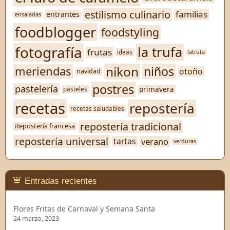
estilismo culinario
familias
entrantes
ensaladas
foodblogger
foodstyling
fotografía
la trufa
frutas
ideas
latrufa
nikon
niños
meriendas
otoño
navidad
postres
pastelería
primavera
pasteles
recetas
repostería
recetas saludables
repostería tradicional
Repostería francesa
repostería universal
verano
tartas
verduras
Entradas recientes
Flores Fritas de Carnaval y Semana Santa
24 marzo, 2023