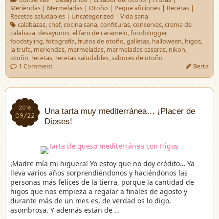
Meriendas
|
Mermeladas
|
Otoño
|
Peque aficiones
|
Recetas
|
Recetas saludables
|
Uncategorized
|
Vida sana
calabazas
,
chef
,
cocina sana
,
confituras
,
conservas
,
crema de
calabaza
,
desayunos
,
el faro de caramelo
,
foodblogger
,
foodstyling
,
fotografía
,
frutos de otoño
,
galletas
,
halloween
,
higos
,
la trufa
,
meriendas
,
mermeladas
,
mermeladas caseras
,
nikon
,
otoño
,
recetas
,
recetas saludables
,
sabores de otoño
1 Comment
Berta
2016
2016
Una tarta muy mediterránea… ¡Placer de
09/22
09/22
Dioses!
¡Madre mía mi higuera! Yo estoy que no doy crédito… Ya
lleva varios años sorprendiéndonos y haciéndonos las
personas más felices de la tierra, porque la cantidad de
higos que nos empieza a regalar a finales de agosto y
durante más de un mes es, de verdad os lo digo,
asombrosa. Y además están de …