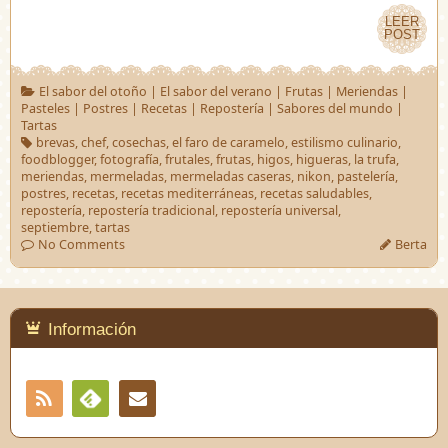
LEER
LEER
POST
POST
El sabor del otoño
|
El sabor del verano
|
Frutas
|
Meriendas
|
Pasteles
|
Postres
|
Recetas
|
Repostería
|
Sabores del mundo
|
Tartas
brevas
,
chef
,
cosechas
,
el faro de caramelo
,
estilismo culinario
,
foodblogger
,
fotografía
,
frutales
,
frutas
,
higos
,
higueras
,
la trufa
,
meriendas
,
mermeladas
,
mermeladas caseras
,
nikon
,
pastelería
,
postres
,
recetas
,
recetas mediterráneas
,
recetas saludables
,
repostería
,
repostería tradicional
,
repostería universal
,
septiembre
,
tartas
No Comments
Berta
Información
RSS
Contacto
Feedly