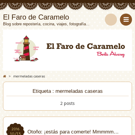
El Faro de Caramelo
Blog sobre repostería, cocina, viajes, fotografía...
>
mermeladas caseras
Etiqueta : mermeladas caseras
2 posts
2016
2016
Otoño: ¡estás para comerte! Mmmmm…
10/13
10/13