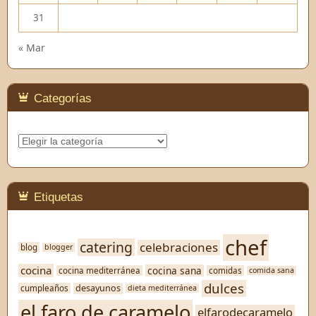
31
« Mar
Categorías
Categorías
Etiquetas
chef
catering
celebraciones
blog
blogger
cocina
cocina sana
cocina mediterránea
comidas
comida sana
dulces
desayunos
cumpleaños
dieta mediterránea
el faro de caramelo
elfarodecaramelo