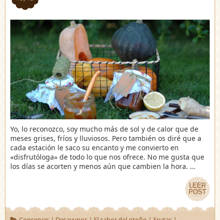
Yo, lo reconozco, soy mucho más de sol y de calor que de
meses grises, fríos y lluviosos. Pero también os diré que a
cada estación le saco su encanto y me convierto en
«disfrutóloga» de todo lo que nos ofrece. No me gusta que
los días se acorten y menos aún que cambien la hora. …
LEER
LEER
POST
POST
Conservas
|
Desayunos
|
El sabor del otoño
|
Frutas
|