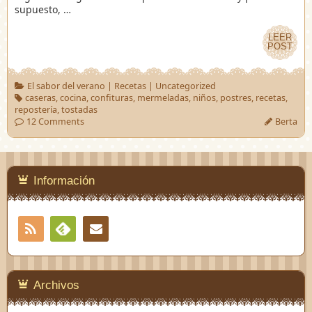
supuesto, …
LEER
LEER
POST
POST
El sabor del verano
|
Recetas
|
Uncategorized
caseras
,
cocina
,
confituras
,
mermeladas
,
niños
,
postres
,
recetas
,
repostería
,
tostadas
12 Comments
Berta
Información
RSS
Contacto
Feedly
Archivos