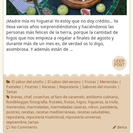
¡Madre mía mi higuera! Yo estoy que no doy crédito… Ya
lleva varios años sorprendiéndonos y haciéndonos las
personas más felices de la tierra, porque la cantidad de
higos que nos empieza a regalar a finales de agosto y
durante más de un mes es, de verdad os lo digo,
asombrosa. Y además están de …
LEER
LEER
POST
POST
El sabor del otoño
|
El sabor del verano
|
Frutas
|
Meriendas
|
Pasteles
|
Postres
|
Recetas
|
Repostería
|
Sabores del mundo
|
Tartas
brevas
,
chef
,
cosechas
,
el faro de caramelo
,
estilismo culinario
,
foodblogger
,
fotografía
,
frutales
,
frutas
,
higos
,
higueras
,
la trufa
,
meriendas
,
mermeladas
,
mermeladas caseras
,
nikon
,
pastelería
,
postres
,
recetas
,
recetas mediterráneas
,
recetas saludables
,
repostería
,
repostería tradicional
,
repostería universal
,
septiembre
,
tartas
No Comments
Berta