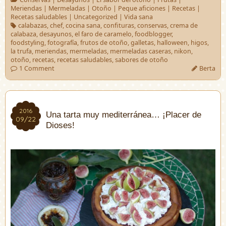
Meriendas
|
Mermeladas
|
Otoño
|
Peque aficiones
|
Recetas
|
Recetas saludables
|
Uncategorized
|
Vida sana
calabazas
,
chef
,
cocina sana
,
confituras
,
conservas
,
crema de
calabaza
,
desayunos
,
el faro de caramelo
,
foodblogger
,
foodstyling
,
fotografía
,
frutos de otoño
,
galletas
,
halloween
,
higos
,
la trufa
,
meriendas
,
mermeladas
,
mermeladas caseras
,
nikon
,
otoño
,
recetas
,
recetas saludables
,
sabores de otoño
1 Comment
Berta
2016
2016
Una tarta muy mediterránea… ¡Placer de
09/22
09/22
Dioses!