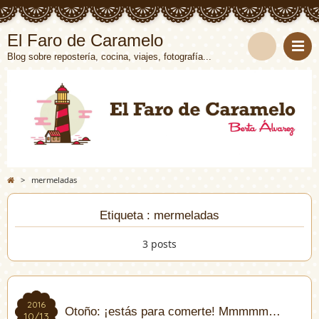
El Faro de Caramelo
Blog sobre repostería, cocina, viajes, fotografía...
>
mermeladas
Etiqueta : mermeladas
3 posts
2016
2016
Otoño: ¡estás para comerte! Mmmmm…
10/13
10/13