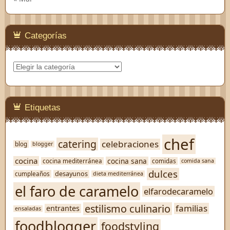
Categorías
Categorías
Etiquetas
chef
catering
celebraciones
blog
blogger
cocina
cocina sana
cocina mediterránea
comidas
comida sana
dulces
desayunos
cumpleaños
dieta mediterránea
el faro de caramelo
elfarodecaramelo
estilismo culinario
familias
entrantes
ensaladas
foodblogger
foodstyling