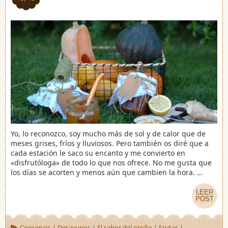
Yo, lo reconozco, soy mucho más de sol y de calor que de
meses grises, fríos y lluviosos. Pero también os diré que a
cada estación le saco su encanto y me convierto en
«disfrutóloga» de todo lo que nos ofrece. No me gusta que
los días se acorten y menos aún que cambien la hora. …
LEER
LEER
POST
POST
Conservas
|
Desayunos
|
El sabor del otoño
|
Frutas
|