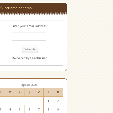
Suscríbete por email
Enter your email address:
Delivered by
FeedBurner
agosto 2026
L
M
X
J
V
S
D
1
2
3
4
5
6
7
8
9