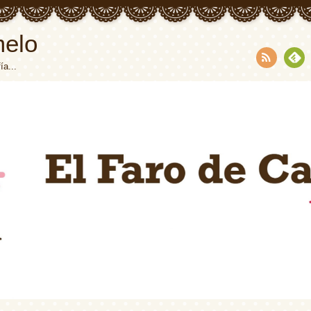
melo
ía...
RSS
Fee
dly