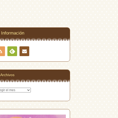
Información
RSS
Contacto
Feedly
Archivos
hivos