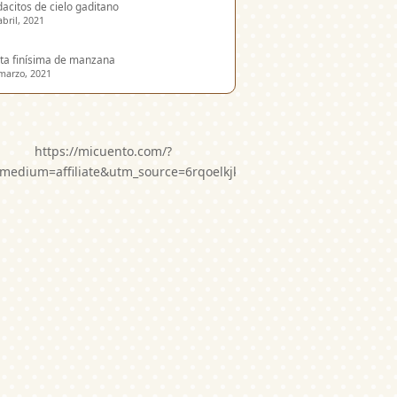
acitos de cielo gaditano
abril, 2021
ta finísima de manzana
marzo, 2021
https://micuento.com/?
medium=affiliate&utm_source=6rqoelkjkwg