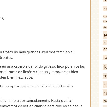
bl
c
co
ox)
co
di
e
e
en
en trozos no muy grandes. Pelamos también el
f
trocitos.
f
re en una cacerola de fondo grueso. Incorporamos las
mos el zumo de limón y el agua y removemos bien
f
eden bien mezclados.
m
horas aproximadamente o toda la noche si lo
n
io, una hora aproximadamente. Hasta que la
pa
 Removemos de vez en cuando para que no se pegue.