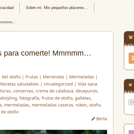
ivacidad
Sobre mí. Mis pequeños placeres…
e! Mmmmm…
tás para comerte! Mmmmm…
r del otoño
|
Frutas
|
Meriendas
|
Mermeladas
|
|
Recetas saludables
|
Uncategorized
|
Vida sana
ituras
,
conservas
,
crema de calabaza
,
desayunos
,
odstyling
,
fotografía
,
frutos de otoño
,
galletas
,
Arc
s
,
mermeladas
,
mermeladas caseras
,
nikon
,
otoño
,
 de otoño
Berta