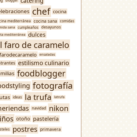
catering
og
blogger
chef
elebraciones
cocina
cocina sana
cina mediterránea
comidas
desayunos
mida sana
cumpleaños
dulces
eta mediterránea
l faro de caramelo
lfarodecaramelo
ensaladas
estilismo culinario
trantes
foodblogger
amilias
fotografía
oodstyling
la trufa
rutas
ideas
latrufa
nikon
eriendas
navidad
iños
pastelería
otoño
postres
primavera
steles