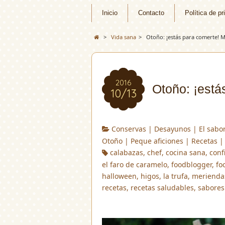
Inicio
Contacto
Política de pr
>
Vida sana
>
Otoño: ¡estás para comert
2016
Otoño: ¡es
10/13
Conservas
|
Desayunos
|
El sabo
Otoño
|
Peque aficiones
|
Recetas
calabazas
,
chef
,
cocina sana
,
conf
el faro de caramelo
,
foodblogger
,
fo
halloween
,
higos
,
la trufa
,
merienda
recetas
,
recetas saludables
,
sabores