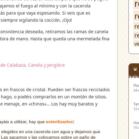
r
bajamos el fuego al mínimo y con la cacerola
s para que vaya espesando. Si veis que es
r
siempre vigilando la cocción. ¡Ojo!
r
consistencia deseada, retiramos las ramas de canela
r
tidora de mano. Hasta que queda una mermelada fina
v
Flo
en frascos de cristal. Pueden ser frascos reciclados
24 
o hago, o podéis comprarlos en un montón de sitios.
de menaje, en «chinos»… Los hay muy baratos y
Tar
12 
áis a utilizar, hay que
esterilizarlos
:
Hor
15 
es elegidos en una cacerola con agua y dejamos que
 Las sacamos y las colocamos sobre un paño de