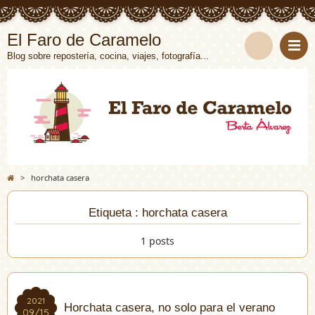
El Faro de Caramelo
Blog sobre repostería, cocina, viajes, fotografía...
>
horchata casera
Etiqueta : horchata casera
1 posts
2021
2021
Horchata casera, no solo para el verano
09/15
09/15