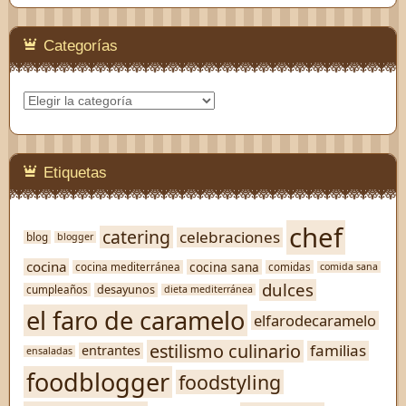
Categorías
Categorías
Etiquetas
chef
catering
celebraciones
blog
blogger
cocina
cocina sana
cocina mediterránea
comidas
comida sana
dulces
desayunos
cumpleaños
dieta mediterránea
el faro de caramelo
elfarodecaramelo
estilismo culinario
familias
entrantes
ensaladas
foodblogger
foodstyling