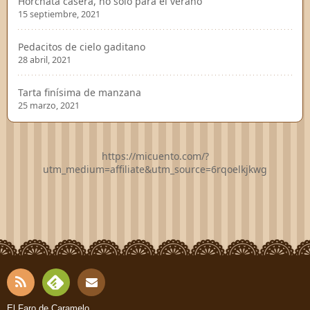
Horchata casera, no solo para el verano
15 septiembre, 2021
Pedacitos de cielo gaditano
28 abril, 2021
Tarta finísima de manzana
25 marzo, 2021
https://micuento.com/?
utm_medium=affiliate&utm_source=6rqoelkjkwg
RSS
Fee
El Faro de Caramelo