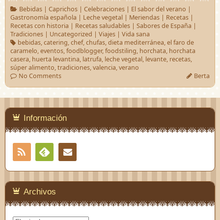
Bebidas
|
Caprichos
|
Celebraciones
|
El sabor del verano
|
Gastronomía española
|
Leche vegetal
|
Meriendas
|
Recetas
|
Recetas con historia
|
Recetas saludables
|
Sabores de España
|
Tradiciones
|
Uncategorized
|
Viajes
|
Vida sana
bebidas
,
catering
,
chef
,
chufas
,
dieta mediterránea
,
el faro de
caramelo
,
eventos
,
foodblogger
,
foodstiling
,
horchata
,
horchata
casera
,
huerta levantina
,
latrufa
,
leche vegetal
,
levante
,
recetas
,
súper alimento
,
tradiciones
,
valencia
,
verano
No Comments
Berta
Información
RSS
Contacto
Feedly
Archivos