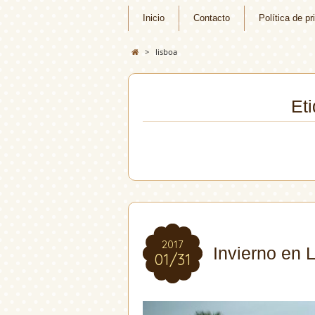
Inicio
Contacto
Política de pr
>
lisboa
Eti
2017
2017
Invierno en
01/31
01/31