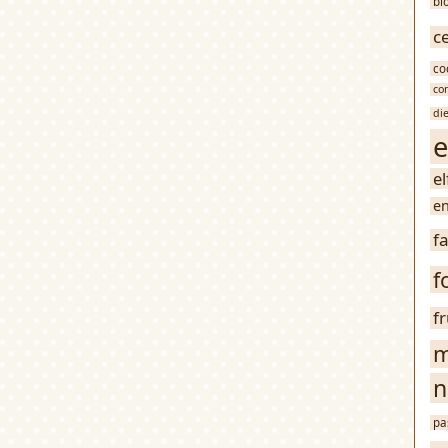
bl
c
co
co
di
e
e
en
f
f
f
m
n
pa