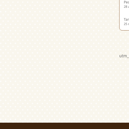
Ped
28 
Tar
25 
utm_