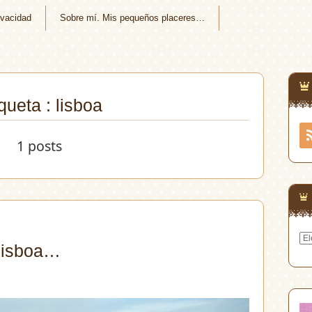
ivacidad
Sobre mí. Mis pequeños placeres…
queta : lisboa
1 posts
Arc
 Lisboa…