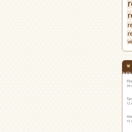
r
r
r
r
v
Flo
24 
Tar
12 
Hor
15 