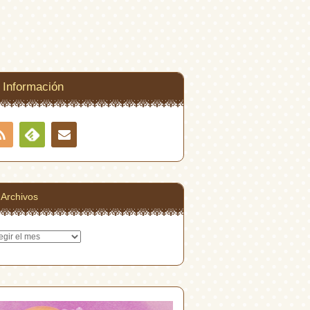
Información
RSS
Contacto
Feedly
Archivos
hivos