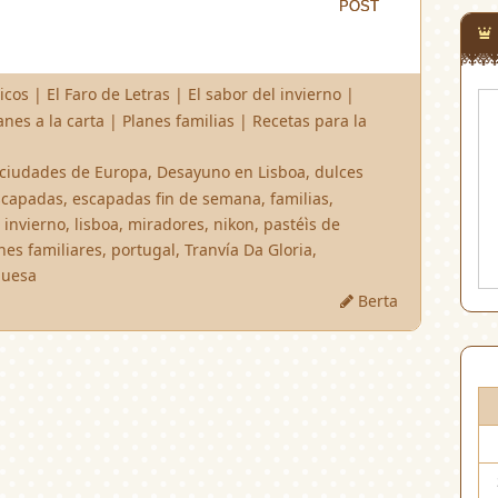
POST
POST
icos
|
El Faro de Letras
|
El sabor del invierno
|
anes a la carta
|
Planes familias
|
Recetas para la
ciudades de Europa
,
Desayuno en Lisboa
,
dulces
scapadas
,
escapadas fin de semana
,
familias
,
,
invierno
,
lisboa
,
miradores
,
nikon
,
pastéìs de
nes familiares
,
portugal
,
Tranvía Da Gloria
,
guesa
Berta