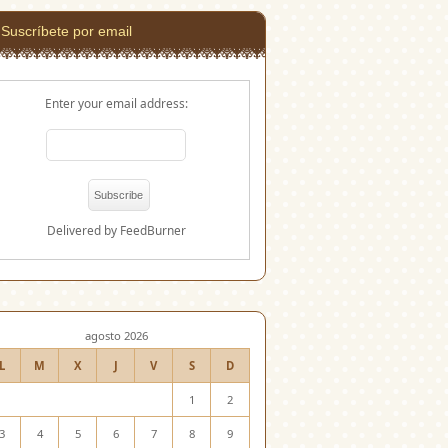
Suscríbete por email
Enter your email address:
Delivered by
FeedBurner
agosto 2026
L
M
X
J
V
S
D
1
2
3
4
5
6
7
8
9