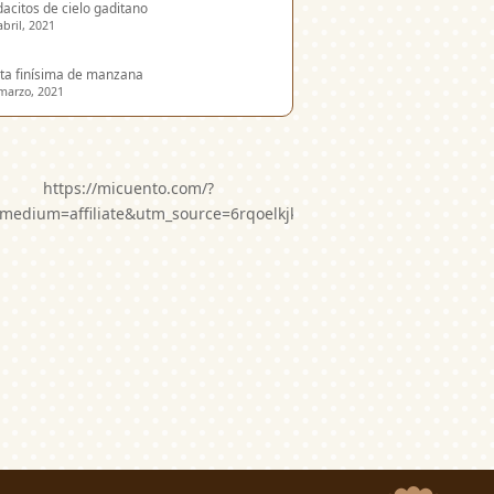
acitos de cielo gaditano
abril, 2021
ta finísima de manzana
marzo, 2021
https://micuento.com/?
medium=affiliate&utm_source=6rqoelkjkwg