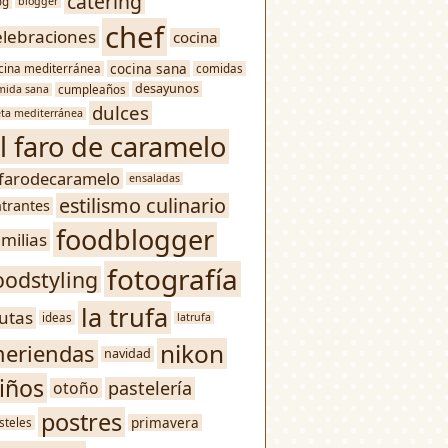
catering
og
blogger
chef
elebraciones
cocina
cocina sana
cina mediterránea
comidas
desayunos
mida sana
cumpleaños
dulces
eta mediterránea
l faro de caramelo
lfarodecaramelo
ensaladas
estilismo culinario
trantes
foodblogger
amilias
fotografía
oodstyling
la trufa
rutas
ideas
latrufa
nikon
eriendas
navidad
iños
pastelería
otoño
postres
primavera
steles