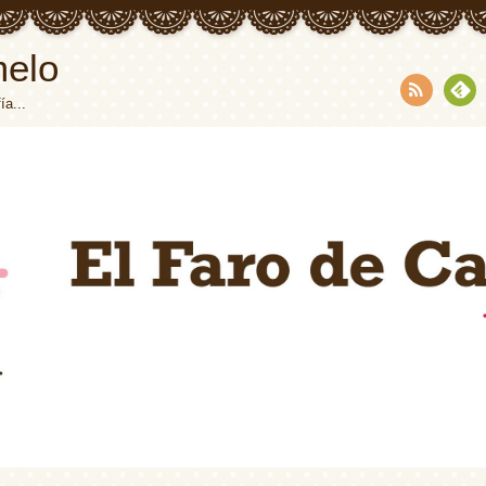
melo
ía...
RSS
Fee
dly