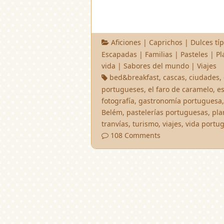
Aficiones
|
Caprichos
|
Dulces típ
Escapadas
|
Familias
|
Pasteles
|
Pl
vida
|
Sabores del mundo
|
Viajes
bed&breakfast
,
cascas
,
ciudades
,
portugueses
,
el faro de caramelo
,
e
fotografía
,
gastronomía portuguesa
Belém
,
pastelerías portuguesas
,
pla
tranvías
,
turismo
,
viajes
,
vida portu
108 Comments