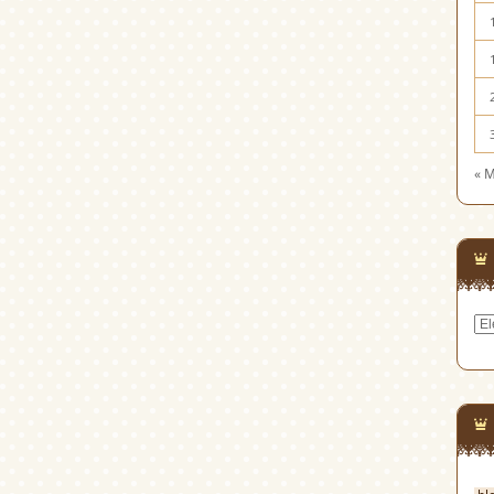
« 
Cat