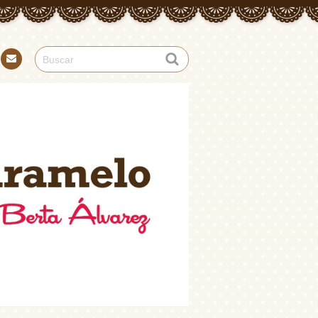
Con
tact
o