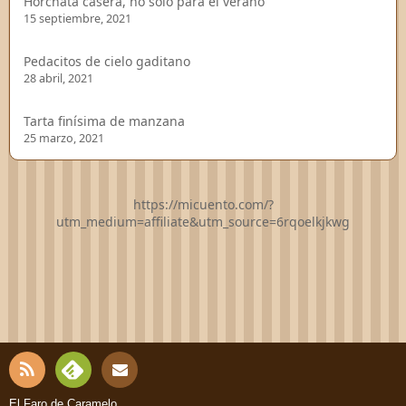
Horchata casera, no solo para el verano
15 septiembre, 2021
Pedacitos de cielo gaditano
28 abril, 2021
Tarta finísima de manzana
25 marzo, 2021
https://micuento.com/?
utm_medium=affiliate&utm_source=6rqoelkjkwg
RSS
Fee
El Faro de Caramelo