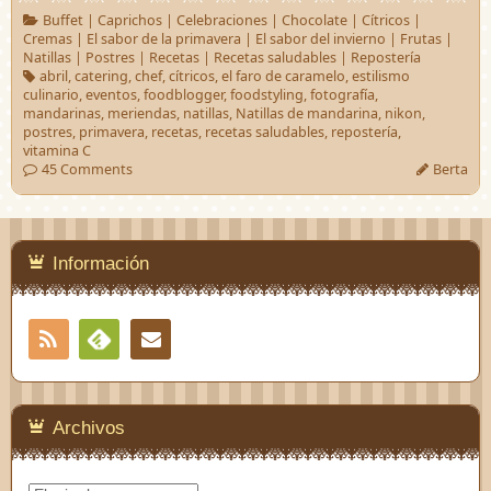
Buffet
|
Caprichos
|
Celebraciones
|
Chocolate
|
Cítricos
|
Cremas
|
El sabor de la primavera
|
El sabor del invierno
|
Frutas
|
Natillas
|
Postres
|
Recetas
|
Recetas saludables
|
Repostería
abril
,
catering
,
chef
,
cítricos
,
el faro de caramelo
,
estilismo
culinario
,
eventos
,
foodblogger
,
foodstyling
,
fotografía
,
mandarinas
,
meriendas
,
natillas
,
Natillas de mandarina
,
nikon
,
postres
,
primavera
,
recetas
,
recetas saludables
,
repostería
,
vitamina C
45 Comments
Berta
Información
RSS
Contacto
Feedly
Archivos