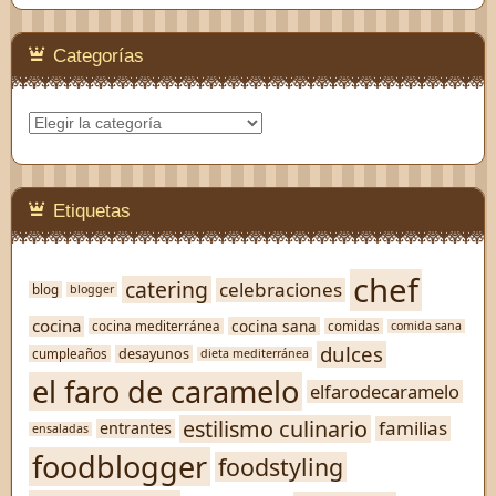
Categorías
Categorías
Etiquetas
chef
catering
celebraciones
blog
blogger
cocina
cocina sana
cocina mediterránea
comidas
comida sana
dulces
desayunos
cumpleaños
dieta mediterránea
el faro de caramelo
elfarodecaramelo
estilismo culinario
familias
entrantes
ensaladas
foodblogger
foodstyling