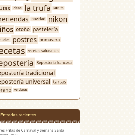
la trufa
rutas
ideas
latrufa
nikon
eriendas
navidad
iños
pastelería
otoño
postres
primavera
steles
ecetas
recetas saludables
epostería
Repostería francesa
epostería tradicional
epostería universal
tartas
erano
verduras
Entradas recientes
res Fritas de Carnaval y Semana Santa