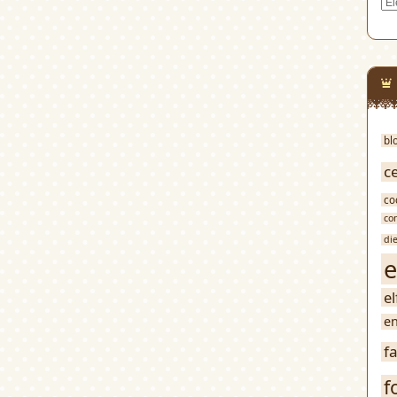
Cat
bl
c
co
co
di
e
e
en
f
f