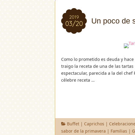
2019
2019
Un poco de 
03/20
03/20
Como lo prometido es deuda y hace
traigo la receta de una de las tarta
espectacular, parecida a la del chef
célebre receta …
Buffet
|
Caprichos
|
Celebracion
sabor de la primavera
|
Familias
|
G