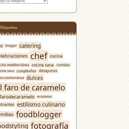
egorías
Etiquetas
catering
og
blogger
chef
elebraciones
cocina
cocina sana
cina mediterránea
comidas
desayunos
mida sana
cumpleaños
dulces
eta mediterránea
l faro de caramelo
lfarodecaramelo
ensaladas
estilismo culinario
trantes
foodblogger
amilias
fotografía
oodstyling