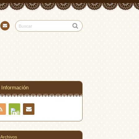
Con
tact
o
Información
RSS
Contacto
Feedly
Archivos