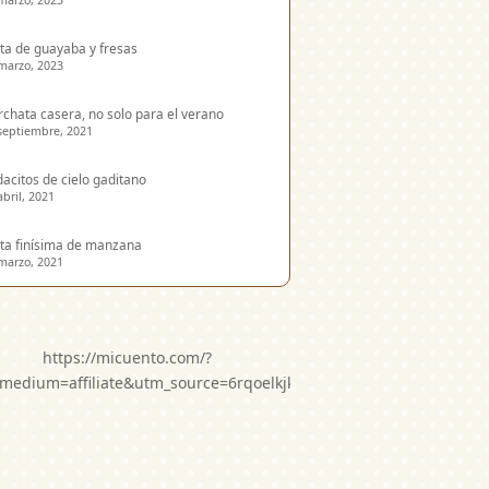
marzo, 2023
ta de guayaba y fresas
marzo, 2023
chata casera, no solo para el verano
septiembre, 2021
acitos de cielo gaditano
abril, 2021
ta finísima de manzana
marzo, 2021
https://micuento.com/?
medium=affiliate&utm_source=6rqoelkjkwg