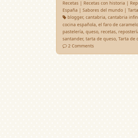
Recetas
|
Recetas con historia
|
Rep
España
|
Sabores del mundo
|
Tart
blogger
,
cantabria
,
cantabria infin
cocina española
,
el faro de caramel
pastelería
,
queso
,
recetas
,
reposterí
santander
,
tarta de queso
,
Tarta de
2 Comments