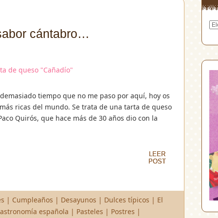
Arc
sabor cántabro…
 demasiado tiempo que no me paso por aquí, hoy os
s más ricas del mundo. Se trata de una tarta de queso
 Paco Quirós, que hace más de 30 años dio con la
LEER
LEER
POST
POST
es
|
Cumpleaños
|
Desayunos
|
Dulces típicos
|
El
astronomía española
|
Pasteles
|
Postres
|