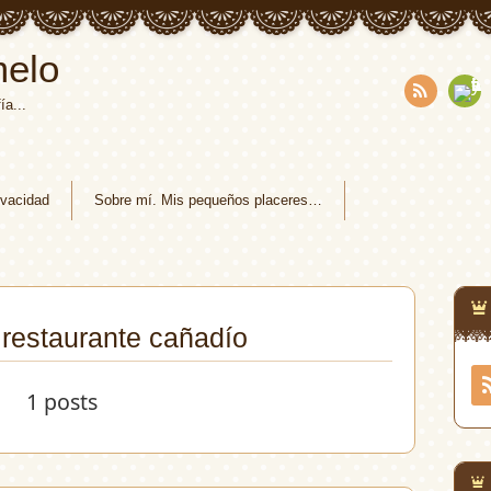
melo
ía...
RSS
Fee
dly
ivacidad
Sobre mí. Mis pequeños placeres…
: restaurante cañadío
1 posts