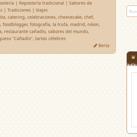
ostería
|
Repostería tradicional
|
Sabores de
as
|
Tradiciones
|
Viajes
ita
,
catering
,
celebraciones
,
cheesecake
,
chef
,
o
,
foodblogger
,
fotografía
,
la trufa
,
madrid
,
nikon
,
a
,
restaurante cañadío
,
sabores del mundo
,
 queso "Cañadío"
,
tartas célebres
Berta