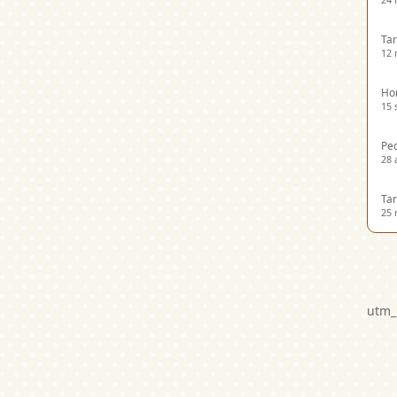
24 
Tar
12 
Hor
15 
Ped
28 
Tar
25 
utm_