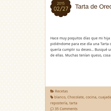
2015
2015
Tarta de Ore
02/27
02/27
Hace muy poquitos días que mi hija 
pidiéndome para ese día una Tarta d
quería cumplir su deseo… Busqué u
de ellas. Muchas tenían queso, cosa
Recetas
blanco
,
Chocolate
,
cocina
,
cuajad
repostería
,
tarta
35 Comments