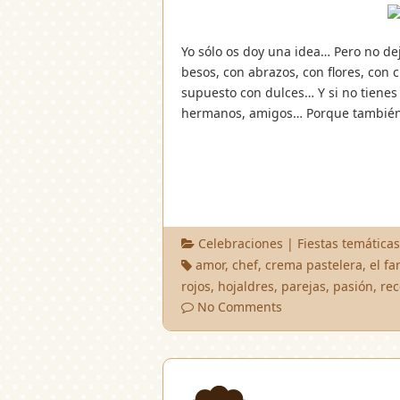
Yo sólo os doy una idea… Pero no dejé
besos, con abrazos, con flores, con
supuesto con dulces… Y si no tienes p
hermanos, amigos… Porque también 
Celebraciones
|
Fiestas temática
amor
,
chef
,
crema pastelera
,
el f
rojos
,
hojaldres
,
parejas
,
pasión
,
rec
No Comments