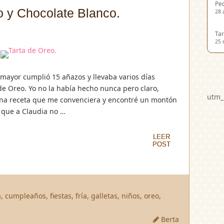
Ped
o y Chocolate Blanco.
28 
Tar
25 
mayor cumplió 15 añazos y llevaba varios días
e Oreo. Yo no la había hecho nunca pero claro,
utm_
na receta que me convenciera y encontré un montón
 que a Claudia no …
LEER
LEER
POST
POST
a
,
cumpleaños
,
fiestas
,
fría
,
galletas
,
niños
,
oreo
,
Berta