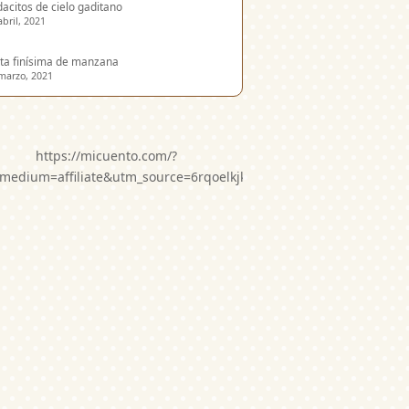
acitos de cielo gaditano
abril, 2021
ta finísima de manzana
marzo, 2021
https://micuento.com/?
medium=affiliate&utm_source=6rqoelkjkwg