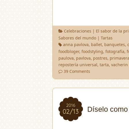
Celebraciones
|
El sabor de la p
Sabores del mundo
|
Tartas
anna pavlova
,
ballet
,
banquetes
,
foodbloger
,
foodstyling
,
fotografía
,
f
paulova
,
pavlova
,
postres
,
primaver
repostería universal
,
tarta
,
vacherin
39 Comments
2016
2016
Díselo como 
02/13
02/13