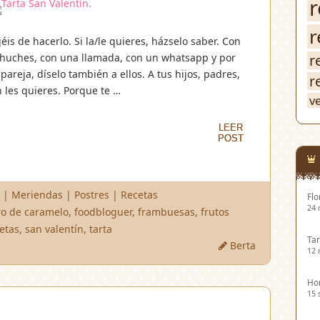
r
r
is de hacerlo. Si la/le quieres, házselo saber. Con
 chuches, con una llamada, con un whatsapp y por
r
areja, díselo también a ellos. A tus hijos, padres,
r
les quieres. Porque te …
v
LEER
LEER
POST
POST
s
|
Meriendas
|
Postres
|
Recetas
Flo
24 
aro de caramelo
,
foodbloguer
,
frambuesas
,
frutos
etas
,
san valentín
,
tarta
Tar
Berta
12 
Hor
15 