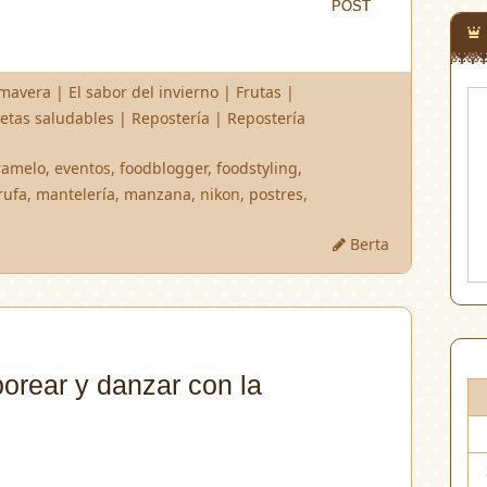
POST
POST
imavera
|
El sabor del invierno
|
Frutas
|
etas saludables
|
Repostería
|
Repostería
ramelo
,
eventos
,
foodblogger
,
foodstyling
,
rufa
,
mantelería
,
manzana
,
nikon
,
postres
,
Berta
borear y danzar con la