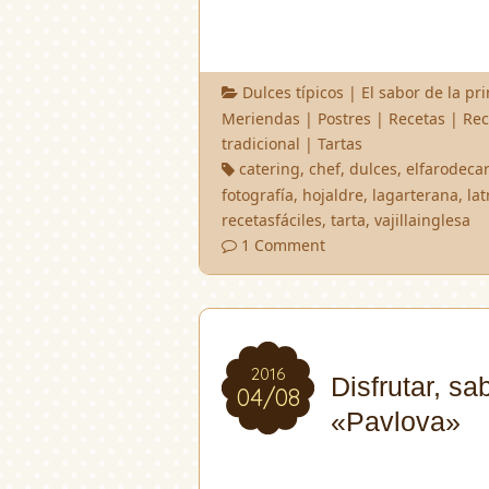
Dulces típicos
|
El sabor de la pr
Meriendas
|
Postres
|
Recetas
|
Rec
tradicional
|
Tartas
catering
,
chef
,
dulces
,
elfarodeca
fotografía
,
hojaldre
,
lagarterana
,
lat
recetasfáciles
,
tarta
,
vajillainglesa
1 Comment
2016
2016
Disfrutar, sa
04/08
04/08
«Pavlova»