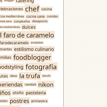
catering
og
blogger
chef
elebraciones
cocina
cocina sana
cina mediterránea
comidas
desayunos
mida sana
cumpleaños
dulces
eta mediterránea
l faro de caramelo
lfarodecaramelo
ensaladas
estilismo culinario
trantes
foodblogger
amilias
fotografía
oodstyling
la trufa
rutas
ideas
latrufa
nikon
eriendas
navidad
iños
pastelería
otoño
postres
primavera
steles