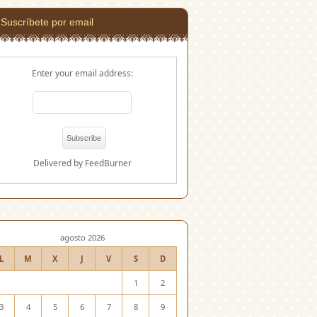
Suscríbete por email
Enter your email address:
Delivered by
FeedBurner
agosto 2026
L
M
X
J
V
S
D
1
2
3
4
5
6
7
8
9