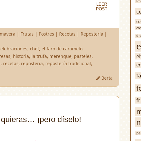
bl
LEER
LEER
POST
POST
c
co
co
rimavera
|
Frutas
|
Postres
|
Recetas
|
Repostería
|
di
e
celebraciones
,
chef
,
el faro de caramelo
,
e
resas
,
historia
,
la trufa
,
merengue
,
pasteles
,
a
,
recetas
,
repostería
,
repostería tradicional
,
en
f
Berta
f
f
m
quieras… ¡pero díselo!
n
pa