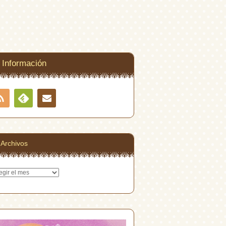
Información
RSS
Contacto
Feedly
Archivos
hivos