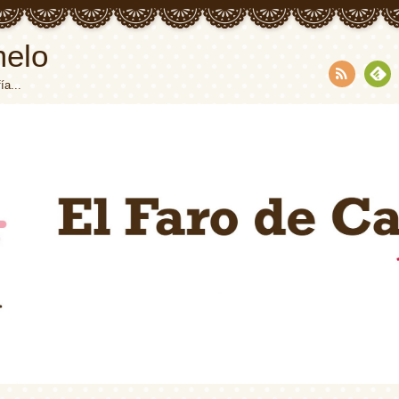
melo
ía...
RSS
Fee
dly