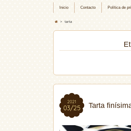
Inicio
Contacto
Política de pr
>
tarta
Et
2021
2021
Tarta finísi
03/25
03/25