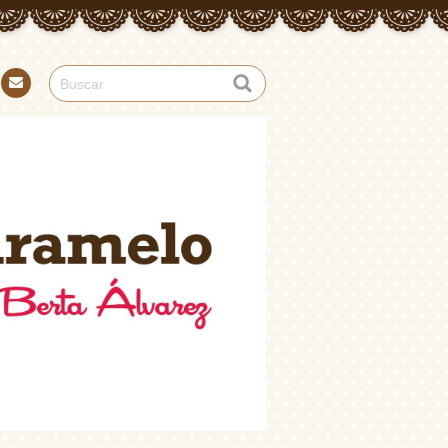
Con
tact
o