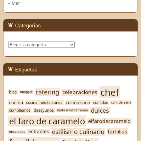
« Mar
Categorías
Categorías
Etiquetas
chef
catering
celebraciones
blog
blogger
cocina
cocina sana
cocina mediterránea
comidas
comida sana
dulces
desayunos
cumpleaños
dieta mediterránea
el faro de caramelo
elfarodecaramelo
estilismo culinario
familias
entrantes
ensaladas