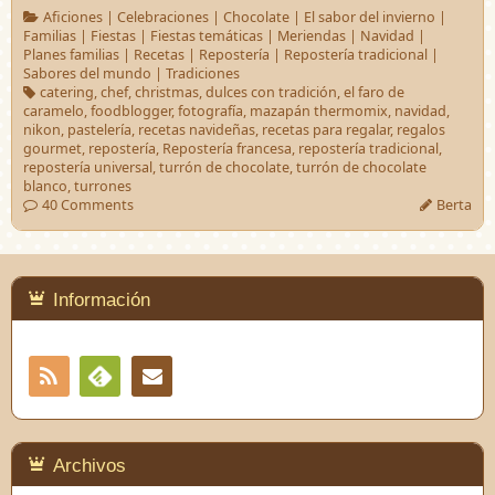
Aficiones
|
Celebraciones
|
Chocolate
|
El sabor del invierno
|
Familias
|
Fiestas
|
Fiestas temáticas
|
Meriendas
|
Navidad
|
Planes familias
|
Recetas
|
Repostería
|
Repostería tradicional
|
Sabores del mundo
|
Tradiciones
catering
,
chef
,
christmas
,
dulces con tradición
,
el faro de
caramelo
,
foodblogger
,
fotografía
,
mazapán thermomix
,
navidad
,
nikon
,
pastelería
,
recetas navideñas
,
recetas para regalar
,
regalos
gourmet
,
repostería
,
Repostería francesa
,
repostería tradicional
,
repostería universal
,
turrón de chocolate
,
turrón de chocolate
blanco
,
turrones
40 Comments
Berta
Información
RSS
Contacto
Feedly
Archivos