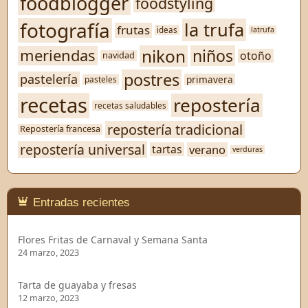
foodblogger
foodstyling
fotografía
la trufa
frutas
ideas
latrufa
nikon
niños
meriendas
otoño
navidad
postres
pastelería
primavera
pasteles
recetas
repostería
recetas saludables
repostería tradicional
Repostería francesa
repostería universal
verano
tartas
verduras
Entradas recientes
Flores Fritas de Carnaval y Semana Santa
24 marzo, 2023
Tarta de guayaba y fresas
12 marzo, 2023